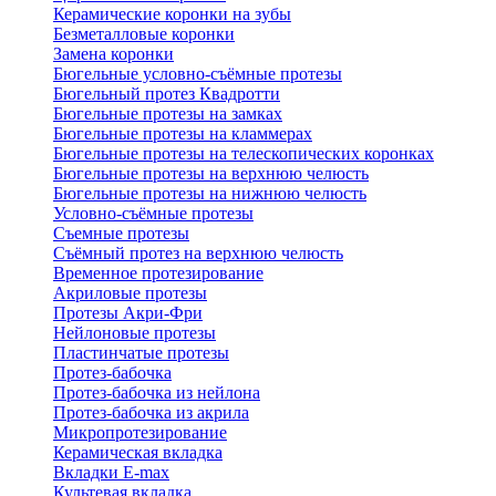
Керамические коронки на зубы
Безметалловые коронки
Замена коронки
Бюгельные условно-съёмные протезы
Бюгельный протез Квадротти
Бюгельные протезы на замках
Бюгельные протезы на кламмерах
Бюгельные протезы на телескопических коронках
Бюгельные протезы на верхнюю челюсть
Бюгельные протезы на нижнюю челюсть
Условно-съёмные протезы
Съемные протезы
Съёмный протез на верхнюю челюсть
Временное протезирование
Акриловые протезы
Протезы Акри-Фри
Нейлоновые протезы
Пластинчатые протезы
Протез-бабочка
Протез-бабочка из нейлона
Протез-бабочка из акрила
Микропротезирование
Керамическая вкладка
Вкладки E-max
Культевая вкладка