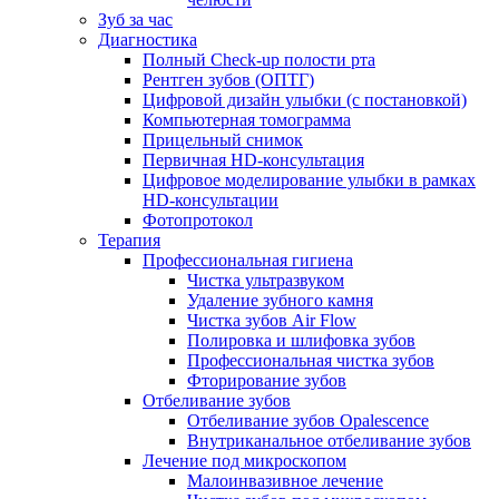
Зуб за час
Диагностика
Полный Check-up полости рта
Рентген зубов (ОПТГ)
Цифровой дизайн улыбки (с постановкой)
Компьютерная томограмма
Прицельный снимок
Первичная HD-консультация
Цифровое моделирование улыбки в рамках
HD-консультации
Фотопротокол
Терапия
Профессиональная гигиена
Чистка ультразвуком
Удаление зубного камня
Чистка зубов Air Flow
Полировка и шлифовка зубов
Профессиональная чистка зубов
Фторирование зубов
Отбеливание зубов
Отбеливание зубов Opalescence
Внутриканальное отбеливание зубов
Лечение под микроскопом
Малоинвазивное лечение