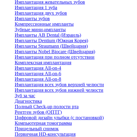
Имплантация жевательных зубов
Имплантация 1 зуба
Имплантация двух зубов
Импланты зубов
Компрессионные импланты
Зубные мини-импланты
Импланты AB Dental (Израиль)
Импланты Dentium (Южная Корея)
Импланты Straumann (Швейцария)
Импланты Nobel Biocare (Швейцария)
Имплантация при полном отсутствии
Комплексная имплантация
Имплантация All-on-4
Имплантация All-on-6
Имплантация All-on-8
Имплантация всех зубов верхней челюсти
Имплантация всех зубов нижней челюсти
Зуб за час
Диагностика
Полный Check-up полости рта
Рентген зубов (ОПТГ)
Цифровой дизайн улыбки (с постановкой)
Компьютерная томограмма
Прицельный снимок
Первичная HD-консультация