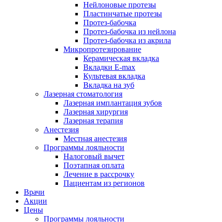
Нейлоновые протезы
Пластинчатые протезы
Протез-бабочка
Протез-бабочка из нейлона
Протез-бабочка из акрила
Микропротезирование
Керамическая вкладка
Вкладки E-max
Культевая вкладка
Вкладка на зуб
Лазерная стоматология
Лазерная имплантация зубов
Лазерная хирургия
Лазерная терапия
Анестезия
Местная анестезия
Программы лояльности
Налоговый вычет
Поэтапная оплата
Лечение в рассрочку
Пациентам из регионов
Врачи
Акции
Цены
Программы лояльности