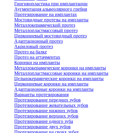
Гингивопластика при имплантации
Аугментация альвеолярного гребня
Протезирование на имплантах
Мостовидные протезы на импланты
Металлокерамический протез
Металлопластмассовый протез
Циркониевый мостовидный протез
Адаптационный протез
Акриловый протез
Протез на балке
Протез на аттачментах
Коронки на импланты
Металлокерамические коронки на импланты
Металлопластмассовые коронки на импланты
Цельнокерамические коронки на импланты
Циркониевые коронки на импланты
Адаптационные коронки на импланты
Варианты протезирования
Протезирование передних зубов
Протезирование жевательных зубов
Протезирование нижних зубов
Протезирование верхних зубов
Протезирование одного зуба
Протезирование двух зубов
Протезирование на своих зубах