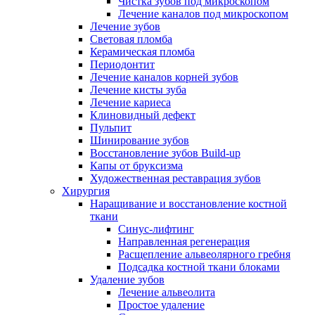
Чистка зубов под микроскопом
Лечение каналов под микроскопом
Лечение зубов
Световая пломба
Керамическая пломба
Периодонтит
Лечение каналов корней зубов
Лечение кисты зуба
Лечение кариеса
Клиновидный дефект
Пульпит
Шинирование зубов
Восстановление зубов Build-up
Капы от бруксизма
Художественная реставрация зубов
Хирургия
Наращивание и восстановление костной
ткани
Синус-лифтинг
Направленная регенерация
Расщепление альвеолярного гребня
Подсадка костной ткани блоками
Удаление зубов
Лечение альвеолита
Простое удаление