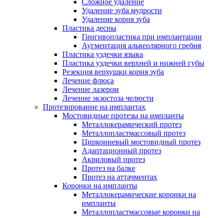
Сложное удаление
Удаление зуба мудрости
Удаление корня зуба
Пластика десны
Гингивопластика при имплантации
Аугментация альвеолярного гребня
Пластика уздечки языка
Пластика уздечки верхней и нижней губы
Резекция верхушки корня зуба
Лечение флюса
Лечение лазером
Лечение экзостоза челюсти
Протезирование на имплантах
Мостовидные протезы на импланты
Металлокерамический протез
Металлопластмассовый протез
Циркониевый мостовидный протез
Адаптационный протез
Акриловый протез
Протез на балке
Протез на аттачментах
Коронки на импланты
Металлокерамические коронки на
импланты
Металлопластмассовые коронки на