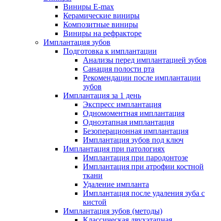
Виниры E-max
Керамические виниры
Композитные виниры
Виниры на рефракторе
Имплантация зубов
Подготовка к имплантации
Анализы перед имплантацией зубов
Санация полости рта
Рекомендации после имплантации
зубов
Имплантация за 1 день
Экспресс имплантация
Одномоментная имплантация
Одноэтапная имплантация
Безоперационная имплантация
Имплантация зубов под ключ
Имплантация при патологиях
Имплантация при пародонтозе
Имплантация при атрофии костной
ткани
Удаление импланта
Имплантация после удаления зуба с
кистой
Имплантация зубов (методы)
Классическая двухэтапная