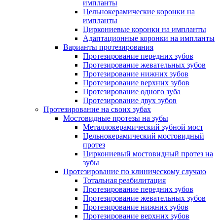
импланты
Цельнокерамические коронки на
импланты
Циркониевые коронки на импланты
Адаптационные коронки на импланты
Варианты протезирования
Протезирование передних зубов
Протезирование жевательных зубов
Протезирование нижних зубов
Протезирование верхних зубов
Протезирование одного зуба
Протезирование двух зубов
Протезирование на своих зубах
Мостовидные протезы на зубы
Металлокерамический зубной мост
Цельнокерамический мостовидный
протез
Циркониевый мостовидный протез на
зубы
Протезирование по клиническому случаю
Тотальная реабилитация
Протезирование передних зубов
Протезирование жевательных зубов
Протезирование нижних зубов
Протезирование верхних зубов