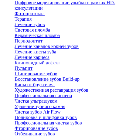
Цифровое моделирование улыбки в рамках HD-
консультации
Фотопротокол
Терапия
Лечение зубов
Световая пломба
Керамическая пломба
Периодонтит
Лечение каналов корней зубов
Лечение кисты зуба
Лечение кариеса
Клиновидный дефект
Пульпит
Шинирование зубов
Восстановление зубов Build-up
Капы от бруксизма
Художественная реставрация зубов
Профессиональная гигиена
Чистка ультразвуком
Удаление зубного камня
Чистка зубов Air Flow
Полировка и шлифовка зубов
Профессиональная чистка зубов
Фторирование зубов
Отбеливание зубов