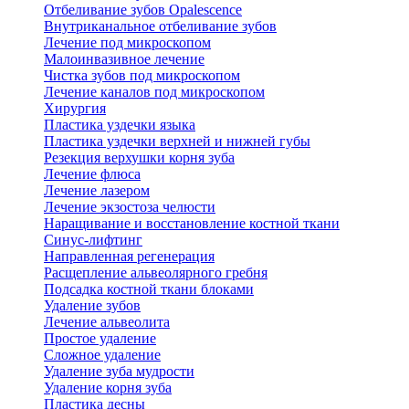
Отбеливание зубов Opalescence
Внутриканальное отбеливание зубов
Лечение под микроскопом
Малоинвазивное лечение
Чистка зубов под микроскопом
Лечение каналов под микроскопом
Хирургия
Пластика уздечки языка
Пластика уздечки верхней и нижней губы
Резекция верхушки корня зуба
Лечение флюса
Лечение лазером
Лечение экзостоза челюсти
Наращивание и восстановление костной ткани
Синус-лифтинг
Направленная регенерация
Расщепление альвеолярного гребня
Подсадка костной ткани блоками
Удаление зубов
Лечение альвеолита
Простое удаление
Сложное удаление
Удаление зуба мудрости
Удаление корня зуба
Пластика десны