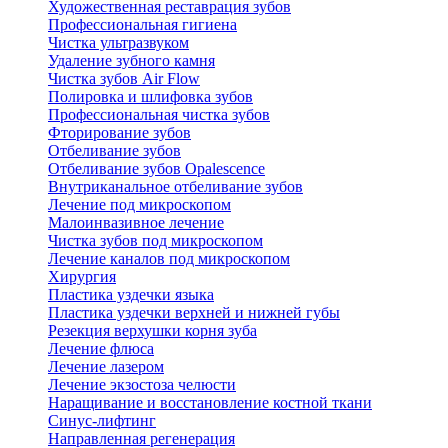
Художественная реставрация зубов
Профессиональная гигиена
Чистка ультразвуком
Удаление зубного камня
Чистка зубов Air Flow
Полировка и шлифовка зубов
Профессиональная чистка зубов
Фторирование зубов
Отбеливание зубов
Отбеливание зубов Opalescence
Внутриканальное отбеливание зубов
Лечение под микроскопом
Малоинвазивное лечение
Чистка зубов под микроскопом
Лечение каналов под микроскопом
Хирургия
Пластика уздечки языка
Пластика уздечки верхней и нижней губы
Резекция верхушки корня зуба
Лечение флюса
Лечение лазером
Лечение экзостоза челюсти
Наращивание и восстановление костной ткани
Синус-лифтинг
Направленная регенерация