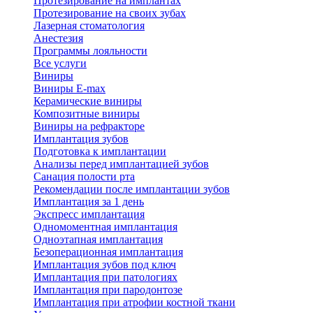
Протезирование на имплантах
Протезирование на своих зубах
Лазерная стоматология
Анестезия
Программы лояльности
Все услуги
Виниры
Виниры E-max
Керамические виниры
Композитные виниры
Виниры на рефракторе
Имплантация зубов
Подготовка к имплантации
Анализы перед имплантацией зубов
Санация полости рта
Рекомендации после имплантации зубов
Имплантация за 1 день
Экспресс имплантация
Одномоментная имплантация
Одноэтапная имплантация
Безоперационная имплантация
Имплантация зубов под ключ
Имплантация при патологиях
Имплантация при пародонтозе
Имплантация при атрофии костной ткани