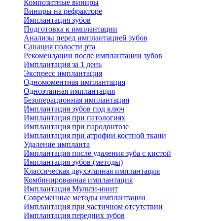
Композитные виниры
Виниры на рефракторе
Имплантация зубов
Подготовка к имплантации
Анализы перед имплантацией зубов
Санация полости рта
Рекомендации после имплантации зубов
Имплантация за 1 день
Экспресс имплантация
Одномоментная имплантация
Одноэтапная имплантация
Безоперационная имплантация
Имплантация зубов под ключ
Имплантация при патологиях
Имплантация при пародонтозе
Имплантация при атрофии костной ткани
Удаление импланта
Имплантация после удаления зуба с кистой
Имплантация зубов (методы)
Классическая двухэтапная имплантация
Комбинированная имплантация
Имплантация Мульти-юнит
Современные методы имплантации
Имплантация при частичном отсутствии
Имплантация передних зубов