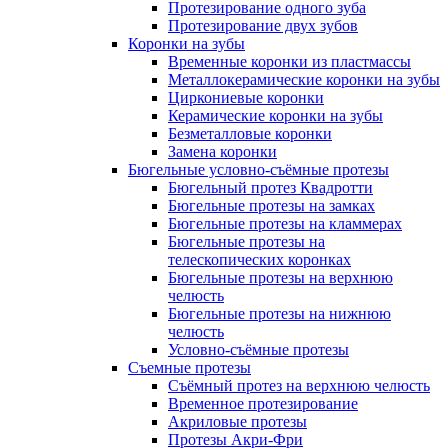
Протезирование одного зуба
Протезирование двух зубов
Коронки на зубы
Временные коронки из пластмассы
Металлокерамические коронки на зубы
Циркониевые коронки
Керамические коронки на зубы
Безметалловые коронки
Замена коронки
Бюгельные условно-съёмные протезы
Бюгельный протез Квадротти
Бюгельные протезы на замках
Бюгельные протезы на кламмерах
Бюгельные протезы на
телескопических коронках
Бюгельные протезы на верхнюю
челюсть
Бюгельные протезы на нижнюю
челюсть
Условно-съёмные протезы
Съемные протезы
Съёмный протез на верхнюю челюсть
Временное протезирование
Акриловые протезы
Протезы Акри-Фри