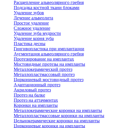
Расщепление альвеолярного гребня
Подсадка костной ткани блоками
Удаление зубов
Лечение альвеолита
Простое удаление
Сложное удаление
Удаление зуба мудрости
Удаление корня зуба
Пластика десны
Гингивопластика при имплантации
Аугментация альвеолярного гребня
Протезирование на имплантах
Мостовидные протезы на импланты
Металлокерамический протез
Металлопластмассовый протез
Циркониевый мостовидный протез
Адаптационный протез
Акриловый протез
Протез на балке
Протез на аттачментах
Коронки на импланты
Металлокерамические коронки на импланты
Металлопластмассовые коронки на импланты
Цельнокерамические коронки на импланты
Циркониевые коронки на импланты