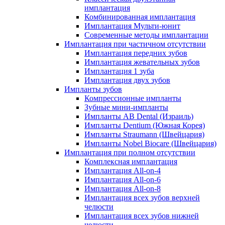
имплантация
Комбинированная имплантация
Имплантация Мульти-юнит
Современные методы имплантации
Имплантация при частичном отсутствии
Имплантация передних зубов
Имплантация жевательных зубов
Имплантация 1 зуба
Имплантация двух зубов
Импланты зубов
Компрессионные импланты
Зубные мини-импланты
Импланты AB Dental (Израиль)
Импланты Dentium (Южная Корея)
Импланты Straumann (Швейцария)
Импланты Nobel Biocare (Швейцария)
Имплантация при полном отсутствии
Комплексная имплантация
Имплантация All-on-4
Имплантация All-on-6
Имплантация All-on-8
Имплантация всех зубов верхней
челюсти
Имплантация всех зубов нижней
челюсти