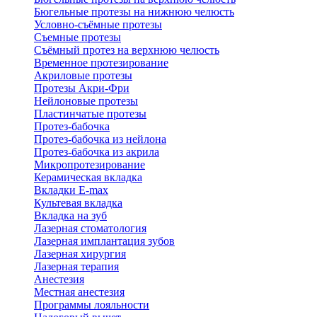
Бюгельные протезы на нижнюю челюсть
Условно-съёмные протезы
Съемные протезы
Съёмный протез на верхнюю челюсть
Временное протезирование
Акриловые протезы
Протезы Акри-Фри
Нейлоновые протезы
Пластинчатые протезы
Протез-бабочка
Протез-бабочка из нейлона
Протез-бабочка из акрила
Микропротезирование
Керамическая вкладка
Вкладки E-max
Культевая вкладка
Вкладка на зуб
Лазерная стоматология
Лазерная имплантация зубов
Лазерная хирургия
Лазерная терапия
Анестезия
Местная анестезия
Программы лояльности