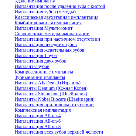
Удаление импланта
Имплантация после удаления зуба с кистой
Имплантация зубов (методы)
Классическая двухэтапная имплантация
Комбинированная имплантация
Имплантация Мульти-юнит
Современные методы имплантации
Имплантация при частичном отсутствии
Имплантация передних зубов
Имплантация жевательных зубов
Имплантация 1 зуба
Имплантация двух зубов
Импланты зубов
Компрессионные импланты
Зубные мини-импланты
Импланты AB Dental (Израиль)
Импланты Dentium (Южная Корея)
Импланты Straumann (Швейцария)
Импланты Nobel Biocare (Швейцария)
Имплантация при полном отсутствии
Комплексная имплантация
Имплантация All-on-4
Имплантация All-on-6
Имплантация All-on-8
Имплантация всех зубов верхней челюсти