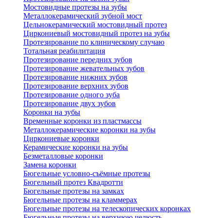
Мостовидные протезы на зубы
Металлокерамический зубной мост
Цельнокерамический мостовидный протез
Циркониевый мостовидный протез на зубы
Протезирование по клиническому случаю
Тотальная реабилитация
Протезирование передних зубов
Протезирование жевательных зубов
Протезирование нижних зубов
Протезирование верхних зубов
Протезирование одного зуба
Протезирование двух зубов
Коронки на зубы
Временные коронки из пластмассы
Металлокерамические коронки на зубы
Циркониевые коронки
Керамические коронки на зубы
Безметалловые коронки
Замена коронки
Бюгельные условно-съёмные протезы
Бюгельный протез Квадротти
Бюгельные протезы на замках
Бюгельные протезы на кламмерах
Бюгельные протезы на телескопических коронках
Бюгельные протезы на верхнюю челюсть