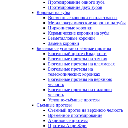
Протезирование одного зуба
Протезирование двух зубов
Коронки на зубы
Временные коронки из пластмассы
Металлокерамические коронки на зубы
Циркониевые коронки
Керамические коронки на зубы
Безметалловые коронки
Замена коронки
Бюгельные условно-съёмные протезы
Бюгельный протез Квадротти
Бюгельные протезы на замках
Бюгельные протезы на кламмерах
Бюгельные протезы на
телескопических коронках
Бюгельные протезы на верхнюю
челюсть
Бюгельные протезы на нижнюю
челюсть
Условно-съёмные протезы
Съемные протезы
Съёмный протез на верхнюю челюсть
Временное протезирование
Акриловые протезы
Протезы Акри-Фри