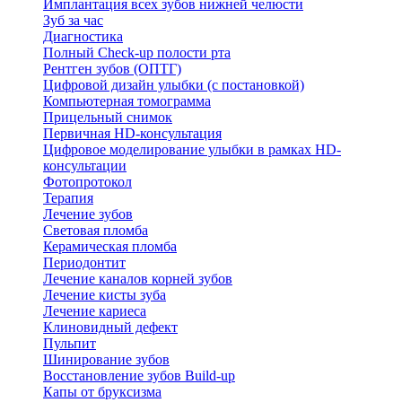
Имплантация всех зубов нижней челюсти
Зуб за час
Диагностика
Полный Check-up полости рта
Рентген зубов (ОПТГ)
Цифровой дизайн улыбки (с постановкой)
Компьютерная томограмма
Прицельный снимок
Первичная HD-консультация
Цифровое моделирование улыбки в рамках HD-
консультации
Фотопротокол
Терапия
Лечение зубов
Световая пломба
Керамическая пломба
Периодонтит
Лечение каналов корней зубов
Лечение кисты зуба
Лечение кариеса
Клиновидный дефект
Пульпит
Шинирование зубов
Восстановление зубов Build-up
Капы от бруксизма