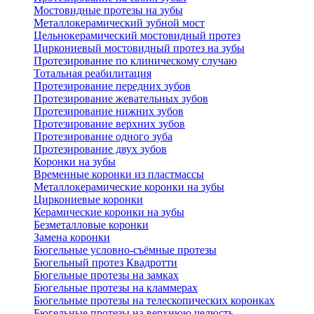
Мостовидные протезы на зубы
Металлокерамический зубной мост
Цельнокерамический мостовидный протез
Циркониевый мостовидный протез на зубы
Протезирование по клиническому случаю
Тотальная реабилитация
Протезирование передних зубов
Протезирование жевательных зубов
Протезирование нижних зубов
Протезирование верхних зубов
Протезирование одного зуба
Протезирование двух зубов
Коронки на зубы
Временные коронки из пластмассы
Металлокерамические коронки на зубы
Циркониевые коронки
Керамические коронки на зубы
Безметалловые коронки
Замена коронки
Бюгельные условно-съёмные протезы
Бюгельный протез Квадротти
Бюгельные протезы на замках
Бюгельные протезы на кламмерах
Бюгельные протезы на телескопических коронках
Бюгельные протезы на верхнюю челюсть