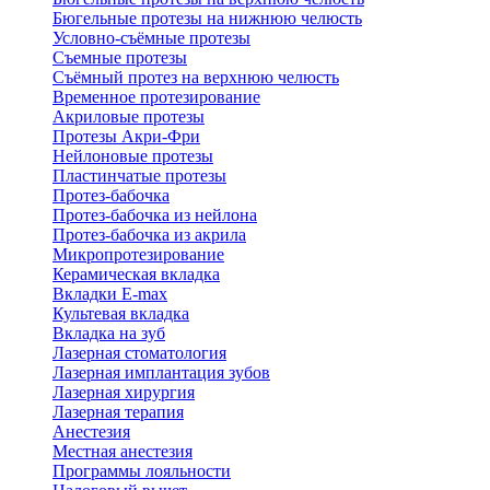
Бюгельные протезы на нижнюю челюсть
Условно-съёмные протезы
Съемные протезы
Съёмный протез на верхнюю челюсть
Временное протезирование
Акриловые протезы
Протезы Акри-Фри
Нейлоновые протезы
Пластинчатые протезы
Протез-бабочка
Протез-бабочка из нейлона
Протез-бабочка из акрила
Микропротезирование
Керамическая вкладка
Вкладки E-max
Культевая вкладка
Вкладка на зуб
Лазерная стоматология
Лазерная имплантация зубов
Лазерная хирургия
Лазерная терапия
Анестезия
Местная анестезия
Программы лояльности