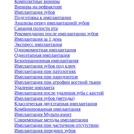
Композитные виниры
Виниры на рефракторе
Имплантация зубов
Подготовка к имплантации
Анализы перед имплантацией зубов
Санация полости рта
Рекомендации после имплантации зубов
Имплантация за 1 день
Экспресс имплантация
Одномоментная имплантация
Одноэтапная имплантация
Безоперационная имплантация
Имплантация зубов под ключ
Имплантация при патологиях
Имплантация при пародонтозе
Имплантация при атрофии костной ткани
Удаление импланта
Имплантация после удаления зуба с кистой
Имплантация зубов (методы)
Классическая двухэтапная имплантация
Комбинированная имплантация
Имплантация Мульти-юнит
Современные методы имплантации
Имплантация при частичном отсутствии
Имплантация передних зубов