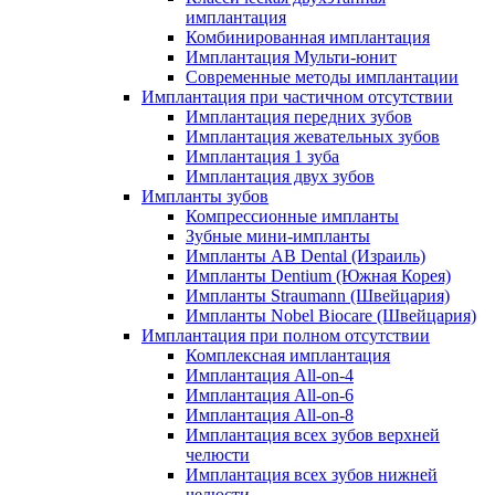
имплантация
Комбинированная имплантация
Имплантация Мульти-юнит
Современные методы имплантации
Имплантация при частичном отсутствии
Имплантация передних зубов
Имплантация жевательных зубов
Имплантация 1 зуба
Имплантация двух зубов
Импланты зубов
Компрессионные импланты
Зубные мини-импланты
Импланты AB Dental (Израиль)
Импланты Dentium (Южная Корея)
Импланты Straumann (Швейцария)
Импланты Nobel Biocare (Швейцария)
Имплантация при полном отсутствии
Комплексная имплантация
Имплантация All-on-4
Имплантация All-on-6
Имплантация All-on-8
Имплантация всех зубов верхней
челюсти
Имплантация всех зубов нижней
челюсти