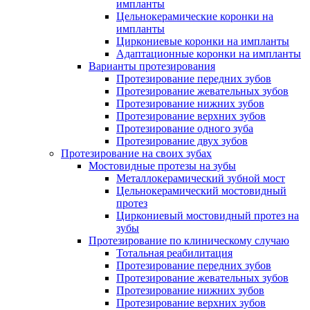
импланты
Цельнокерамические коронки на
импланты
Циркониевые коронки на импланты
Адаптационные коронки на импланты
Варианты протезирования
Протезирование передних зубов
Протезирование жевательных зубов
Протезирование нижних зубов
Протезирование верхних зубов
Протезирование одного зуба
Протезирование двух зубов
Протезирование на своих зубах
Мостовидные протезы на зубы
Металлокерамический зубной мост
Цельнокерамический мостовидный
протез
Циркониевый мостовидный протез на
зубы
Протезирование по клиническому случаю
Тотальная реабилитация
Протезирование передних зубов
Протезирование жевательных зубов
Протезирование нижних зубов
Протезирование верхних зубов