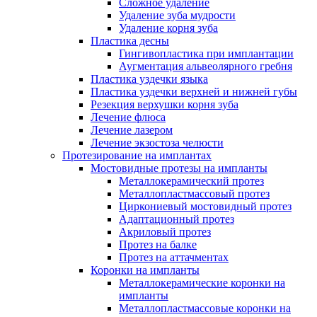
Сложное удаление
Удаление зуба мудрости
Удаление корня зуба
Пластика десны
Гингивопластика при имплантации
Аугментация альвеолярного гребня
Пластика уздечки языка
Пластика уздечки верхней и нижней губы
Резекция верхушки корня зуба
Лечение флюса
Лечение лазером
Лечение экзостоза челюсти
Протезирование на имплантах
Мостовидные протезы на импланты
Металлокерамический протез
Металлопластмассовый протез
Циркониевый мостовидный протез
Адаптационный протез
Акриловый протез
Протез на балке
Протез на аттачментах
Коронки на импланты
Металлокерамические коронки на
импланты
Металлопластмассовые коронки на