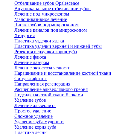
Отбеливание зубов Opalescence
Внутриканальное отбеливание зубов
Лечение под микроскопом
Малоинвазивное лечение
Чистка зубов под микроскопом
Лечение каналов под микроскопом
Хирургия
Пластика уздечки языка
Пластика уздечки верхней и нижней губы
Резекция верхушки корня зуба
Лечение флюса
Лечение лазером
Лечение экзостоза челюсти
Наращивание и восстановление костной ткани
Синус-лифтинг
Направленная регенерация
Расщепление альвеолярного гребня
Подсадка костной ткани блоками
Удаление зубов
Лечение альвеолита
Простое удаление
Сложное удаление
Удаление зуба мудрости
Удаление корня зуба
Пластика десны