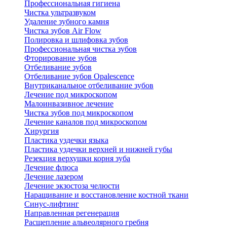
Профессиональная гигиена
Чистка ультразвуком
Удаление зубного камня
Чистка зубов Air Flow
Полировка и шлифовка зубов
Профессиональная чистка зубов
Фторирование зубов
Отбеливание зубов
Отбеливание зубов Opalescence
Внутриканальное отбеливание зубов
Лечение под микроскопом
Малоинвазивное лечение
Чистка зубов под микроскопом
Лечение каналов под микроскопом
Хирургия
Пластика уздечки языка
Пластика уздечки верхней и нижней губы
Резекция верхушки корня зуба
Лечение флюса
Лечение лазером
Лечение экзостоза челюсти
Наращивание и восстановление костной ткани
Синус-лифтинг
Направленная регенерация
Расщепление альвеолярного гребня