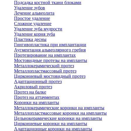
Подсадка костной ткани блоками
Удаление зубов
Лечение альвеолита
Простое удаление
Сложное удаление
Удаление зуба мудрости
Удаление корня зуба
Пластика десны
Гингивопластика при имплантации
Аугментация альвеолярного гребня
Протезирование на имплантах
Мостовидные протезы на импланты
Металлокерамический протез
Металлопластмассовый протез
Циркониевый мостовидный протез
Адаптационный протез
Акриловый протез
Протез на балке
Протез на аттачментах
Коронки на импланты
Металлокерамические коронки на импланты
Металлопластмассовые коронки на импланты
Цельнокерамические коронки на импланты
Циркониевые коронки на импланты
Адаптационные коронки на импланты