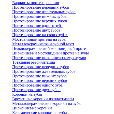
Варианты протезирования
Протезирование передних зубов
Протезирование жевательных зубов
Протезирование нижних зубов
Протезирование верхних зубов
Протезирование одного зуба
Протезирование двух зубов
Протезирование на своих зубах
Мостовидные протезы на зубы
Металлокерамический зубной мост
Цельнокерамический мостовидный протез
Циркониевый мостовидный протез на зубы
Протезирование по клиническому случаю
Тотальная реабилитация
Протезирование передних зубов
Протезирование жевательных зубов
Протезирование нижних зубов
Протезирование верхних зубов
Протезирование одного зуба
Протезирование двух зубов
Коронки на зубы
Временные коронки из пластмассы
Металлокерамические коронки на зубы
Циркониевые коронки
Керамические коронки на зубы