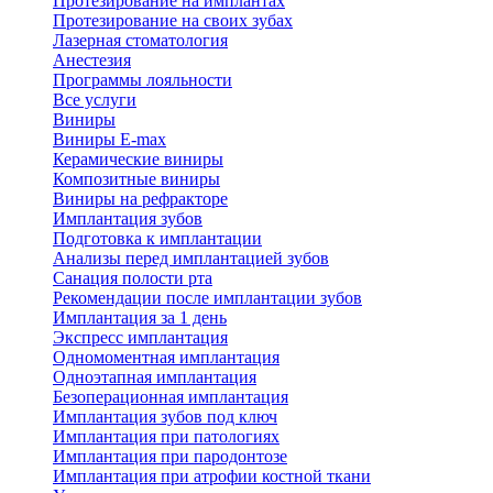
Протезирование на имплантах
Протезирование на своих зубах
Лазерная стоматология
Анестезия
Программы лояльности
Все услуги
Виниры
Виниры E-max
Керамические виниры
Композитные виниры
Виниры на рефракторе
Имплантация зубов
Подготовка к имплантации
Анализы перед имплантацией зубов
Санация полости рта
Рекомендации после имплантации зубов
Имплантация за 1 день
Экспресс имплантация
Одномоментная имплантация
Одноэтапная имплантация
Безоперационная имплантация
Имплантация зубов под ключ
Имплантация при патологиях
Имплантация при пародонтозе
Имплантация при атрофии костной ткани