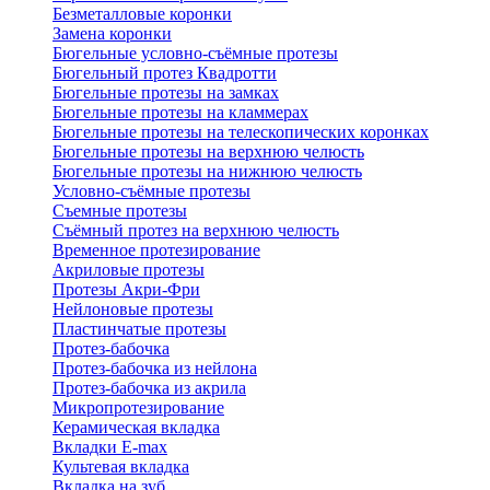
Безметалловые коронки
Замена коронки
Бюгельные условно-съёмные протезы
Бюгельный протез Квадротти
Бюгельные протезы на замках
Бюгельные протезы на кламмерах
Бюгельные протезы на телескопических коронках
Бюгельные протезы на верхнюю челюсть
Бюгельные протезы на нижнюю челюсть
Условно-съёмные протезы
Съемные протезы
Съёмный протез на верхнюю челюсть
Временное протезирование
Акриловые протезы
Протезы Акри-Фри
Нейлоновые протезы
Пластинчатые протезы
Протез-бабочка
Протез-бабочка из нейлона
Протез-бабочка из акрила
Микропротезирование
Керамическая вкладка
Вкладки E-max
Культевая вкладка
Вкладка на зуб