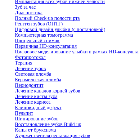
Имплантация всех зубов нижней челюсти
Зуб за час
Диагностика
Полный Check-up полости рта
Рентген зубов (ОПТГ)
Цифровой дизайн улыбки (с постановкой)
Компьютерная томограмма
Прицельный снимок
Первичная HD-консультация
Цифровое моделирование улыбки в рамках HD-консульт
Фотопротокол
Терапия
Лечение зубов
Световая пломба
Керамическая пломба
Периодонтит
Лечение каналов корней зубов
Лечение кисты зуба
Лечение кариеса
Клиновидный дефект
Пульпит
Шинирование зубов
Восстановление зубов Build-up
Капы от бруксизма
Художественная реставрация зубов