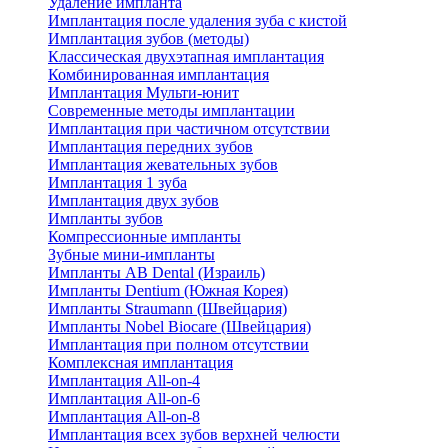
Удаление импланта
Имплантация после удаления зуба с кистой
Имплантация зубов (методы)
Классическая двухэтапная имплантация
Комбинированная имплантация
Имплантация Мульти-юнит
Современные методы имплантации
Имплантация при частичном отсутствии
Имплантация передних зубов
Имплантация жевательных зубов
Имплантация 1 зуба
Имплантация двух зубов
Импланты зубов
Компрессионные импланты
Зубные мини-импланты
Импланты AB Dental (Израиль)
Импланты Dentium (Южная Корея)
Импланты Straumann (Швейцария)
Импланты Nobel Biocare (Швейцария)
Имплантация при полном отсутствии
Комплексная имплантация
Имплантация All-on-4
Имплантация All-on-6
Имплантация All-on-8
Имплантация всех зубов верхней челюсти