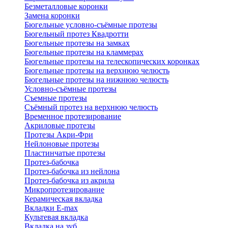
Безметалловые коронки
Замена коронки
Бюгельные условно-съёмные протезы
Бюгельный протез Квадротти
Бюгельные протезы на замках
Бюгельные протезы на кламмерах
Бюгельные протезы на телескопических коронках
Бюгельные протезы на верхнюю челюсть
Бюгельные протезы на нижнюю челюсть
Условно-съёмные протезы
Съемные протезы
Съёмный протез на верхнюю челюсть
Временное протезирование
Акриловые протезы
Протезы Акри-Фри
Нейлоновые протезы
Пластинчатые протезы
Протез-бабочка
Протез-бабочка из нейлона
Протез-бабочка из акрила
Микропротезирование
Керамическая вкладка
Вкладки E-max
Культевая вкладка
Вкладка на зуб