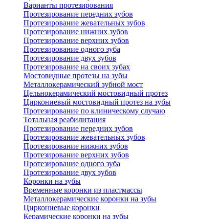
Варианты протезирования
Протезирование передних зубов
Протезирование жевательных зубов
Протезирование нижних зубов
Протезирование верхних зубов
Протезирование одного зуба
Протезирование двух зубов
Протезирование на своих зубах
Мостовидные протезы на зубы
Металлокерамический зубной мост
Цельнокерамический мостовидный протез
Циркониевый мостовидный протез на зубы
Протезирование по клиническому случаю
Тотальная реабилитация
Протезирование передних зубов
Протезирование жевательных зубов
Протезирование нижних зубов
Протезирование верхних зубов
Протезирование одного зуба
Протезирование двух зубов
Коронки на зубы
Временные коронки из пластмассы
Металлокерамические коронки на зубы
Циркониевые коронки
Керамические коронки на зубы