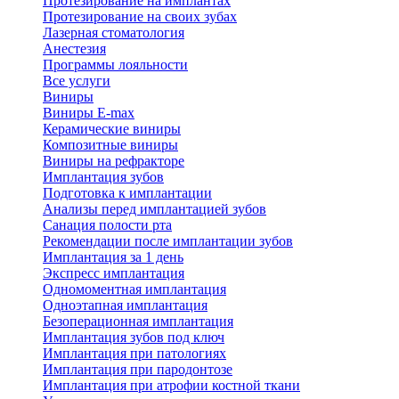
Протезирование на имплантах
Протезирование на своих зубах
Лазерная стоматология
Анестезия
Программы лояльности
Все услуги
Виниры
Виниры E-max
Керамические виниры
Композитные виниры
Виниры на рефракторе
Имплантация зубов
Подготовка к имплантации
Анализы перед имплантацией зубов
Санация полости рта
Рекомендации после имплантации зубов
Имплантация за 1 день
Экспресс имплантация
Одномоментная имплантация
Одноэтапная имплантация
Безоперационная имплантация
Имплантация зубов под ключ
Имплантация при патологиях
Имплантация при пародонтозе
Имплантация при атрофии костной ткани