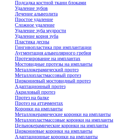
Подсадка костной ткани блоками
Удаление зубов
Лечение альвеолита
Простое удаление
Сложное удаление
Удаление зуба мудрости
Удаление корня зуба
Пластика десны
Гингивопластика при имплантации
Аугментация альвеолярного гребня
Протезирование на имплантах
Мостовидные протезы на импланты
Металлокерамический протез
Металлопластмассовый протез
Циркониевый мостовидный протез
Адаптационный протез
Акриловый протез
Протез на балке
Протез на аттачментах
Коронки на импланты
Металлокерамические коронки на импланты
Металлопластмассовые коронки на импланты
Цельнокерамические коронки на импланты
Циркониевые коронки на импланты
Адаптационные коронки на импланты