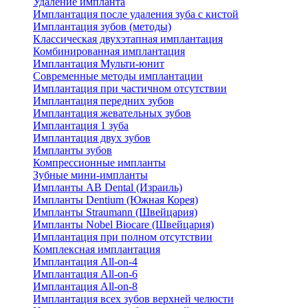
Удаление импланта
Имплантация после удаления зуба с кистой
Имплантация зубов (методы)
Классическая двухэтапная имплантация
Комбинированная имплантация
Имплантация Мульти-юнит
Современные методы имплантации
Имплантация при частичном отсутствии
Имплантация передних зубов
Имплантация жевательных зубов
Имплантация 1 зуба
Имплантация двух зубов
Импланты зубов
Компрессионные импланты
Зубные мини-импланты
Импланты AB Dental (Израиль)
Импланты Dentium (Южная Корея)
Импланты Straumann (Швейцария)
Импланты Nobel Biocare (Швейцария)
Имплантация при полном отсутствии
Комплексная имплантация
Имплантация All-on-4
Имплантация All-on-6
Имплантация All-on-8
Имплантация всех зубов верхней челюсти