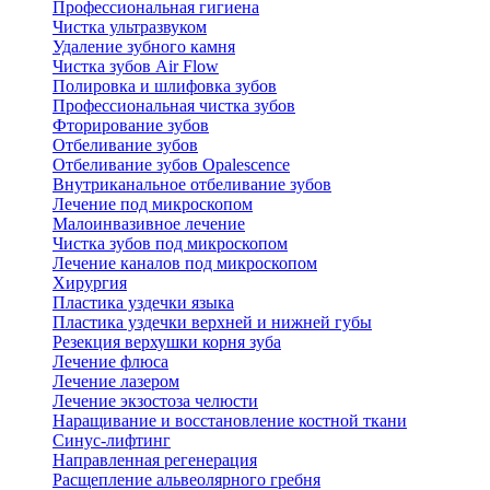
Профессиональная гигиена
Чистка ультразвуком
Удаление зубного камня
Чистка зубов Air Flow
Полировка и шлифовка зубов
Профессиональная чистка зубов
Фторирование зубов
Отбеливание зубов
Отбеливание зубов Opalescence
Внутриканальное отбеливание зубов
Лечение под микроскопом
Малоинвазивное лечение
Чистка зубов под микроскопом
Лечение каналов под микроскопом
Хирургия
Пластика уздечки языка
Пластика уздечки верхней и нижней губы
Резекция верхушки корня зуба
Лечение флюса
Лечение лазером
Лечение экзостоза челюсти
Наращивание и восстановление костной ткани
Синус-лифтинг
Направленная регенерация
Расщепление альвеолярного гребня