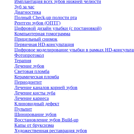
Имплантация всех зубов нижней челюсти
Зуб за час
Диагностика
Полный Check-up полости рта
Рентген зубов (ОПТГ)
Цифровой дизайн улыбки (с постановкой)
Компьютерная томограмма
Прицельный снимок
Первичная HD-консультация
Цифровое моделирование улыбки в рамках HD-консульт
Фотопротокол
Терапия
Лечение зубов
Световая пломба
Керамическая пломба
Периодонтит
Лечение каналов корней зубов
Лечение кисты зуба
Лечение кариеса
Клиновидный дефект
Пульпит
Шинирование зубов
Восстановление зубов Build-up
Капы от бруксизма
Художественная реставрация зубов