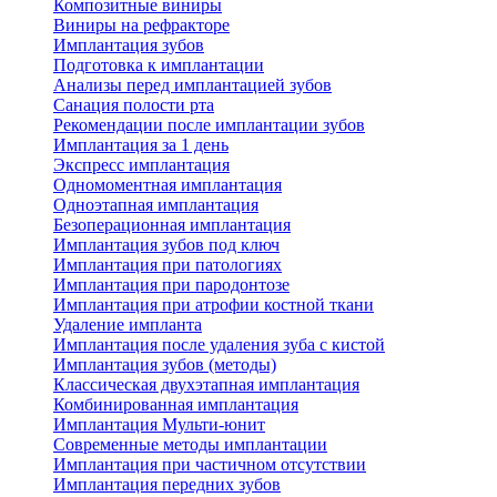
Композитные виниры
Виниры на рефракторе
Имплантация зубов
Подготовка к имплантации
Анализы перед имплантацией зубов
Санация полости рта
Рекомендации после имплантации зубов
Имплантация за 1 день
Экспресс имплантация
Одномоментная имплантация
Одноэтапная имплантация
Безоперационная имплантация
Имплантация зубов под ключ
Имплантация при патологиях
Имплантация при пародонтозе
Имплантация при атрофии костной ткани
Удаление импланта
Имплантация после удаления зуба с кистой
Имплантация зубов (методы)
Классическая двухэтапная имплантация
Комбинированная имплантация
Имплантация Мульти-юнит
Современные методы имплантации
Имплантация при частичном отсутствии
Имплантация передних зубов