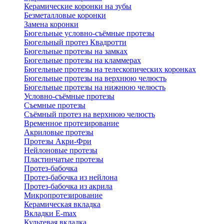
Керамические коронки на зубы
Безметалловые коронки
Замена коронки
Бюгельные условно-съёмные протезы
Бюгельный протез Квадротти
Бюгельные протезы на замках
Бюгельные протезы на кламмерах
Бюгельные протезы на телескопических коронках
Бюгельные протезы на верхнюю челюсть
Бюгельные протезы на нижнюю челюсть
Условно-съёмные протезы
Съемные протезы
Съёмный протез на верхнюю челюсть
Временное протезирование
Акриловые протезы
Протезы Акри-Фри
Нейлоновые протезы
Пластинчатые протезы
Протез-бабочка
Протез-бабочка из нейлона
Протез-бабочка из акрила
Микропротезирование
Керамическая вкладка
Вкладки E-max
Культевая вкладка