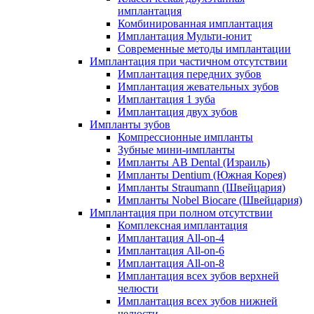
имплантация
Комбинированная имплантация
Имплантация Мульти-юнит
Современные методы имплантации
Имплантация при частичном отсутствии
Имплантация передних зубов
Имплантация жевательных зубов
Имплантация 1 зуба
Имплантация двух зубов
Импланты зубов
Компрессионные импланты
Зубные мини-импланты
Импланты AB Dental (Израиль)
Импланты Dentium (Южная Корея)
Импланты Straumann (Швейцария)
Импланты Nobel Biocare (Швейцария)
Имплантация при полном отсутствии
Комплексная имплантация
Имплантация All-on-4
Имплантация All-on-6
Имплантация All-on-8
Имплантация всех зубов верхней
челюсти
Имплантация всех зубов нижней
челюсти