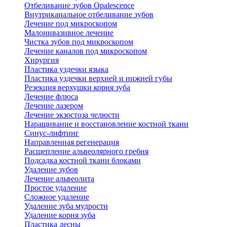
Отбеливание зубов Opalescence
Внутриканальное отбеливание зубов
Лечение под микроскопом
Малоинвазивное лечение
Чистка зубов под микроскопом
Лечение каналов под микроскопом
Хирургия
Пластика уздечки языка
Пластика уздечки верхней и нижней губы
Резекция верхушки корня зуба
Лечение флюса
Лечение лазером
Лечение экзостоза челюсти
Наращивание и восстановление костной ткани
Синус-лифтинг
Направленная регенерация
Расщепление альвеолярного гребня
Подсадка костной ткани блоками
Удаление зубов
Лечение альвеолита
Простое удаление
Сложное удаление
Удаление зуба мудрости
Удаление корня зуба
Пластика десны