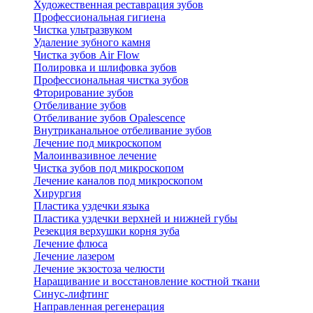
Художественная реставрация зубов
Профессиональная гигиена
Чистка ультразвуком
Удаление зубного камня
Чистка зубов Air Flow
Полировка и шлифовка зубов
Профессиональная чистка зубов
Фторирование зубов
Отбеливание зубов
Отбеливание зубов Opalescence
Внутриканальное отбеливание зубов
Лечение под микроскопом
Малоинвазивное лечение
Чистка зубов под микроскопом
Лечение каналов под микроскопом
Хирургия
Пластика уздечки языка
Пластика уздечки верхней и нижней губы
Резекция верхушки корня зуба
Лечение флюса
Лечение лазером
Лечение экзостоза челюсти
Наращивание и восстановление костной ткани
Синус-лифтинг
Направленная регенерация