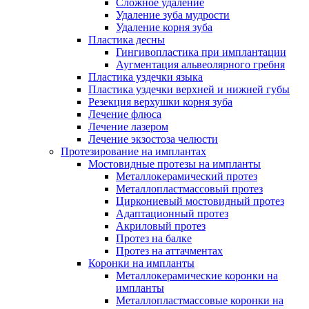
Сложное удаление
Удаление зуба мудрости
Удаление корня зуба
Пластика десны
Гингивопластика при имплантации
Аугментация альвеолярного гребня
Пластика уздечки языка
Пластика уздечки верхней и нижней губы
Резекция верхушки корня зуба
Лечение флюса
Лечение лазером
Лечение экзостоза челюсти
Протезирование на имплантах
Мостовидные протезы на импланты
Металлокерамический протез
Металлопластмассовый протез
Циркониевый мостовидный протез
Адаптационный протез
Акриловый протез
Протез на балке
Протез на аттачментах
Коронки на импланты
Металлокерамические коронки на
импланты
Металлопластмассовые коронки на