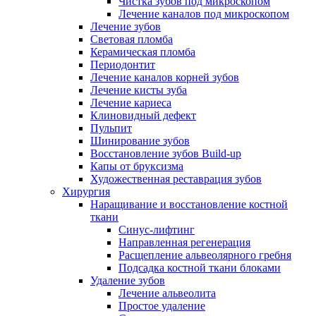
Чистка зубов под микроскопом
Лечение каналов под микроскопом
Лечение зубов
Световая пломба
Керамическая пломба
Периодонтит
Лечение каналов корней зубов
Лечение кисты зуба
Лечение кариеса
Клиновидный дефект
Пульпит
Шинирование зубов
Восстановление зубов Build-up
Капы от бруксизма
Художественная реставрация зубов
Хирургия
Наращивание и восстановление костной
ткани
Синус-лифтинг
Направленная регенерация
Расщепление альвеолярного гребня
Подсадка костной ткани блоками
Удаление зубов
Лечение альвеолита
Простое удаление