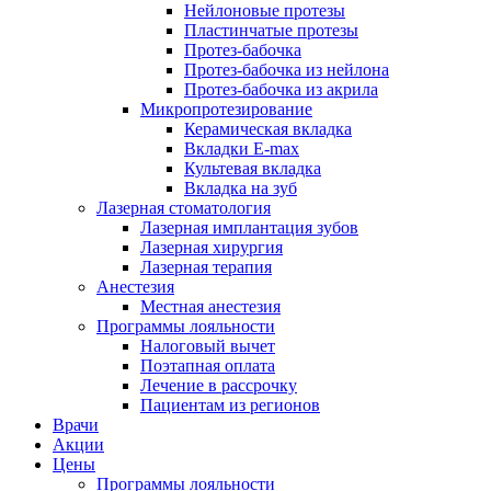
Нейлоновые протезы
Пластинчатые протезы
Протез-бабочка
Протез-бабочка из нейлона
Протез-бабочка из акрила
Микропротезирование
Керамическая вкладка
Вкладки E-max
Культевая вкладка
Вкладка на зуб
Лазерная стоматология
Лазерная имплантация зубов
Лазерная хирургия
Лазерная терапия
Анестезия
Местная анестезия
Программы лояльности
Налоговый вычет
Поэтапная оплата
Лечение в рассрочку
Пациентам из регионов
Врачи
Акции
Цены
Программы лояльности