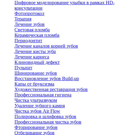
Цифровое моделирование улыбки в рамках HD-
консультации
Фотопротокол
Терапия
Лечение зубов
Световая пломба
Керамическая пломба
Периодонтит
Лечение каналов корней зубов
Лечение кисты зуба
Лечение кариеса
Клиновидный дефект
Пульпит
Шинирование зубов
Восстановление зубов Build-up
Капы от бруксизма
Художественная реставрация зубов
Профессиональная гигиена
Чистка ультразвуком
Удаление зубного камня
Чистка зубов Air Flow
Полировка и шлифовка зубов
Профессиональная чистка зубов
Фторирование зубов
Отбеливание зубов