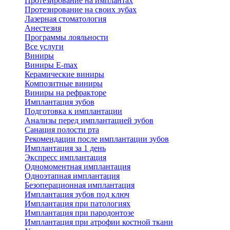
Протезирование на имплантах
Протезирование на своих зубах
Лазерная стоматология
Анестезия
Программы лояльности
Все услуги
Виниры
Виниры E-max
Керамические виниры
Композитные виниры
Виниры на рефракторе
Имплантация зубов
Подготовка к имплантации
Анализы перед имплантацией зубов
Санация полости рта
Рекомендации после имплантации зубов
Имплантация за 1 день
Экспресс имплантация
Одномоментная имплантация
Одноэтапная имплантация
Безоперационная имплантация
Имплантация зубов под ключ
Имплантация при патологиях
Имплантация при пародонтозе
Имплантация при атрофии костной ткани