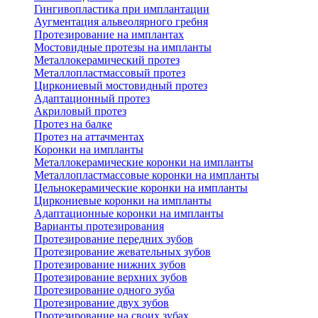
Гингивопластика при имплантации
Аугментация альвеолярного гребня
Протезирование на имплантах
Мостовидные протезы на импланты
Металлокерамический протез
Металлопластмассовый протез
Циркониевый мостовидный протез
Адаптационный протез
Акриловый протез
Протез на балке
Протез на аттачментах
Коронки на импланты
Металлокерамические коронки на импланты
Металлопластмассовые коронки на импланты
Цельнокерамические коронки на импланты
Циркониевые коронки на импланты
Адаптационные коронки на импланты
Варианты протезирования
Протезирование передних зубов
Протезирование жевательных зубов
Протезирование нижних зубов
Протезирование верхних зубов
Протезирование одного зуба
Протезирование двух зубов
Протезирование на своих зубах