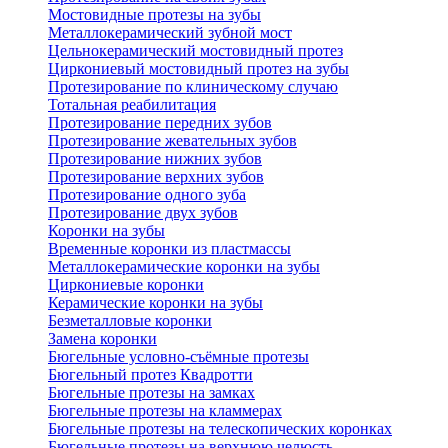
Мостовидные протезы на зубы
Металлокерамический зубной мост
Цельнокерамический мостовидный протез
Циркониевый мостовидный протез на зубы
Протезирование по клиническому случаю
Тотальная реабилитация
Протезирование передних зубов
Протезирование жевательных зубов
Протезирование нижних зубов
Протезирование верхних зубов
Протезирование одного зуба
Протезирование двух зубов
Коронки на зубы
Временные коронки из пластмассы
Металлокерамические коронки на зубы
Циркониевые коронки
Керамические коронки на зубы
Безметалловые коронки
Замена коронки
Бюгельные условно-съёмные протезы
Бюгельный протез Квадротти
Бюгельные протезы на замках
Бюгельные протезы на кламмерах
Бюгельные протезы на телескопических коронках
Бюгельные протезы на верхнюю челюсть