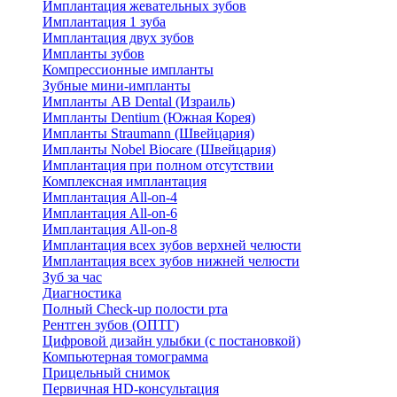
Имплантация жевательных зубов
Имплантация 1 зуба
Имплантация двух зубов
Импланты зубов
Компрессионные импланты
Зубные мини-импланты
Импланты AB Dental (Израиль)
Импланты Dentium (Южная Корея)
Импланты Straumann (Швейцария)
Импланты Nobel Biocare (Швейцария)
Имплантация при полном отсутствии
Комплексная имплантация
Имплантация All-on-4
Имплантация All-on-6
Имплантация All-on-8
Имплантация всех зубов верхней челюсти
Имплантация всех зубов нижней челюсти
Зуб за час
Диагностика
Полный Check-up полости рта
Рентген зубов (ОПТГ)
Цифровой дизайн улыбки (с постановкой)
Компьютерная томограмма
Прицельный снимок
Первичная HD-консультация