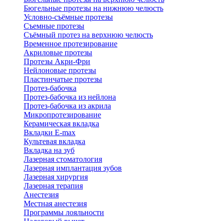
Бюгельные протезы на нижнюю челюсть
Условно-съёмные протезы
Съемные протезы
Съёмный протез на верхнюю челюсть
Временное протезирование
Акриловые протезы
Протезы Акри-Фри
Нейлоновые протезы
Пластинчатые протезы
Протез-бабочка
Протез-бабочка из нейлона
Протез-бабочка из акрила
Микропротезирование
Керамическая вкладка
Вкладки E-max
Культевая вкладка
Вкладка на зуб
Лазерная стоматология
Лазерная имплантация зубов
Лазерная хирургия
Лазерная терапия
Анестезия
Местная анестезия
Программы лояльности