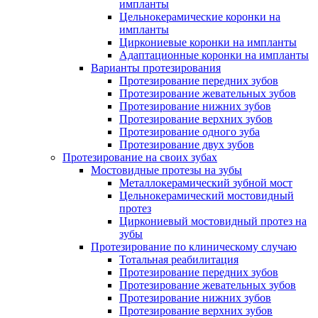
импланты
Цельнокерамические коронки на
импланты
Циркониевые коронки на импланты
Адаптационные коронки на импланты
Варианты протезирования
Протезирование передних зубов
Протезирование жевательных зубов
Протезирование нижних зубов
Протезирование верхних зубов
Протезирование одного зуба
Протезирование двух зубов
Протезирование на своих зубах
Мостовидные протезы на зубы
Металлокерамический зубной мост
Цельнокерамический мостовидный
протез
Циркониевый мостовидный протез на
зубы
Протезирование по клиническому случаю
Тотальная реабилитация
Протезирование передних зубов
Протезирование жевательных зубов
Протезирование нижних зубов
Протезирование верхних зубов