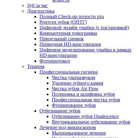
Зуб за час
Диагностика
Полный Check-up полости рта
Рентген зубов (ОПТГ)
Цифровой дизайн улыбки (с постановкой)
Компьютерная томограмма
Прицельный снимок
Первичная HD-консультация
Цифровое моделирование улыбки в рамках
HD-консультации
Фотопротокол
Терапия
Профессиональная гигиена
Чистка ультразвуком
Удаление зубного камня
Чистка зубов Air Flow
Полировка и шлифовка зубов
Профессиональная чистка зубов
Фторирование зубов
Отбеливание зубов
Отбеливание зубов Opalescence
Внутриканальное отбеливание зубов
Лечение под микроскопом
Малоинвазивное лечение