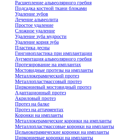
Расщепление альвеолярного гребня
Подсадка костной ткани блоками
Удаление зубов
Лечение альвеолита
Простое удаление
Сложное удаление
Удаление зуба мудрости
Удаление корня зуба
Пластика десны
Гингивопластика при имплантации
Аугментация альвеолярного гребня
Протезирование на имплантах
Мостовидные протезы на импланты
Металлокерамический протез
Металлопластмассовый протез
Циркониевый мостовидный протез
Адаптационный протез
Акриловый протез
Протез на балке
Протез на аттачментах
Коронки на импланты
Металлокерамические коронки на импланты
Металлопластмассовые коронки на импланты
Цельнокерамические коронки на импланты
Циркониевые коронки на импланты