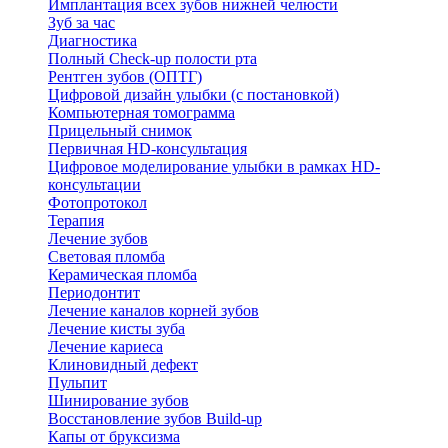
Имплантация всех зубов нижней челюсти
Зуб за час
Диагностика
Полный Check-up полости рта
Рентген зубов (ОПТГ)
Цифровой дизайн улыбки (с постановкой)
Компьютерная томограмма
Прицельный снимок
Первичная HD-консультация
Цифровое моделирование улыбки в рамках HD-
консультации
Фотопротокол
Терапия
Лечение зубов
Световая пломба
Керамическая пломба
Периодонтит
Лечение каналов корней зубов
Лечение кисты зуба
Лечение кариеса
Клиновидный дефект
Пульпит
Шинирование зубов
Восстановление зубов Build-up
Капы от бруксизма