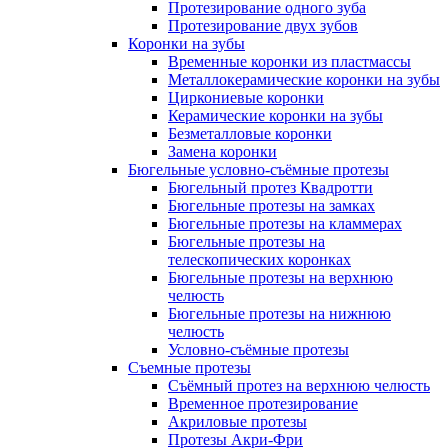
Протезирование одного зуба
Протезирование двух зубов
Коронки на зубы
Временные коронки из пластмассы
Металлокерамические коронки на зубы
Циркониевые коронки
Керамические коронки на зубы
Безметалловые коронки
Замена коронки
Бюгельные условно-съёмные протезы
Бюгельный протез Квадротти
Бюгельные протезы на замках
Бюгельные протезы на кламмерах
Бюгельные протезы на
телескопических коронках
Бюгельные протезы на верхнюю
челюсть
Бюгельные протезы на нижнюю
челюсть
Условно-съёмные протезы
Съемные протезы
Съёмный протез на верхнюю челюсть
Временное протезирование
Акриловые протезы
Протезы Акри-Фри