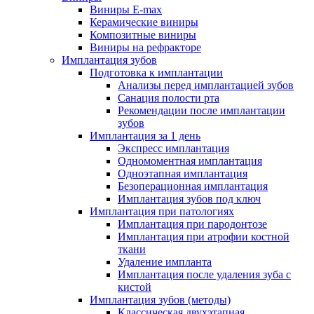
Виниры E-max
Керамические виниры
Композитные виниры
Виниры на рефракторе
Имплантация зубов
Подготовка к имплантации
Анализы перед имплантацией зубов
Санация полости рта
Рекомендации после имплантации
зубов
Имплантация за 1 день
Экспресс имплантация
Одномоментная имплантация
Одноэтапная имплантация
Безоперационная имплантация
Имплантация зубов под ключ
Имплантация при патологиях
Имплантация при пародонтозе
Имплантация при атрофии костной
ткани
Удаление импланта
Имплантация после удаления зуба с
кистой
Имплантация зубов (методы)
Классическая двухэтапная