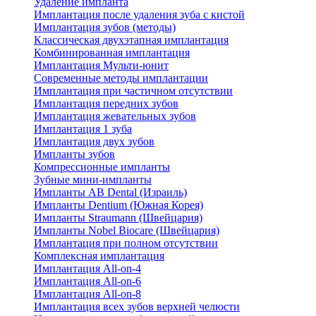
Удаление импланта
Имплантация после удаления зуба с кистой
Имплантация зубов (методы)
Классическая двухэтапная имплантация
Комбинированная имплантация
Имплантация Мульти-юнит
Современные методы имплантации
Имплантация при частичном отсутствии
Имплантация передних зубов
Имплантация жевательных зубов
Имплантация 1 зуба
Имплантация двух зубов
Импланты зубов
Компрессионные импланты
Зубные мини-импланты
Импланты AB Dental (Израиль)
Импланты Dentium (Южная Корея)
Импланты Straumann (Швейцария)
Импланты Nobel Biocare (Швейцария)
Имплантация при полном отсутствии
Комплексная имплантация
Имплантация All-on-4
Имплантация All-on-6
Имплантация All-on-8
Имплантация всех зубов верхней челюсти