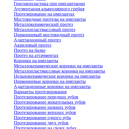
Гингивопластика при имплантации
Аугментация альвеолярного гребня
Протезирование на имплантах
Мостовидные протезы на импланты
Металлокерамический протез
Металлопластмассовый протез
Циркониевый мостовидный протез
Адаптационный протез
Акриловый протез
Протез на балке
Протез на аттачментах
Коронки на импланты
Металлокерамические коронки на импланты
Металлопластмассовые коронки на импланты
Цельнокерамические коронки на импланты
Циркониевые коронки на импланты
Адаптационные коронки на импланты
Варианты протезирования
Протезирование передних зубов
Протезирование жевательных зубов
Протезирование нижних зубов
Протезирование верхних зубов
Протезирование одного зуба
Протезирование двух зубов
Протезирование на своих зубах