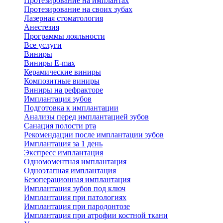
Протезирование на имплантах
Протезирование на своих зубах
Лазерная стоматология
Анестезия
Программы лояльности
Все услуги
Виниры
Виниры E-max
Керамические виниры
Композитные виниры
Виниры на рефракторе
Имплантация зубов
Подготовка к имплантации
Анализы перед имплантацией зубов
Санация полости рта
Рекомендации после имплантации зубов
Имплантация за 1 день
Экспресс имплантация
Одномоментная имплантация
Одноэтапная имплантация
Безоперационная имплантация
Имплантация зубов под ключ
Имплантация при патологиях
Имплантация при пародонтозе
Имплантация при атрофии костной ткани