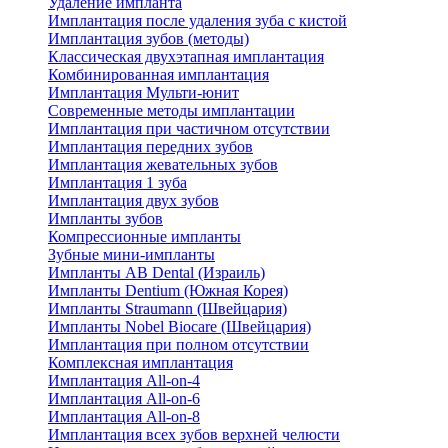
Удаление импланта
Имплантация после удаления зуба с кистой
Имплантация зубов (методы)
Классическая двухэтапная имплантация
Комбинированная имплантация
Имплантация Мульти-юнит
Современные методы имплантации
Имплантация при частичном отсутствии
Имплантация передних зубов
Имплантация жевательных зубов
Имплантация 1 зуба
Имплантация двух зубов
Импланты зубов
Компрессионные импланты
Зубные мини-импланты
Импланты AB Dental (Израиль)
Импланты Dentium (Южная Корея)
Импланты Straumann (Швейцария)
Импланты Nobel Biocare (Швейцария)
Имплантация при полном отсутствии
Комплексная имплантация
Имплантация All-on-4
Имплантация All-on-6
Имплантация All-on-8
Имплантация всех зубов верхней челюсти