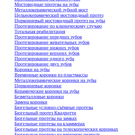
Мостовидные протезы на зубы
Металлокерамический зубной мост
Цельнокерамический мостовидный протез
Циркониевый мостовидный протез на зубы
Протезирование по клиническому случаю
Тотальная реабилитация
Протезирование передних зубов
Протезирование жевательных зубов
Протезирование нижних зубов
Протезирование верхних зубов
Протезирование одного зуба
Протезирование двух зубов
Коронки на зубы
Временные коронки из пластмассы
Металлокерамические коронки на зубы
Циркониевые коронки
Керамические коронки на зубы
Безметалловые коронки
Замена коронки
Бюгельные условно-съёмные протезы
Бюгельный протез Квадротти
Бюгельные протезы на замках
Бюгельные протезы на кламмерах
Бюгельные протезы на телескопических коронках
Бюгельные протезы на верхнюю челюсть