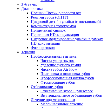
Зуб за час
Диагностика
Полный Check-up полости рта
Рентген зубов (ОПТГ)
Цифровой дизайн улыбки (с постановкой)
Компьютерная томограмма
Прицельный снимок
Первичная HD-консультация
Цифровое моделирование улыбки в рамках
HD-консультации
Фотопротокол
Терапия
Профессиональная гигиена
Чистка ультразвуком
Удаление зубного камня
Чистка зубов Air Flow
Полировка и шлифовка зубов
Профессиональная чистка зубов
Фторирование зубов
Отбеливание зубов
Отбеливание зубов Opalescence
Внутриканальное отбеливание зубов
Лечение под микроскопом
Малоинвазивное лечение