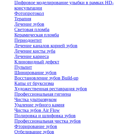
Цифровое моделирование улыбки в рамках HD-
консультации
Фотопротокол
Терапия
Лечение зубов
Световая пломба
Керамическая пломба
Периодонтит
Лечение каналов корней зубов
Лечение кисты зуба
Лечение кариеса
Клиновидный дефект
Пульпит
Шинирование зубов
Восстановление зубов Build-up
Капы от бруксизма
Художественная реставрация зубов
Профессиональная гигиена
Чистка ультразвуком
Удаление зубного камня
Чистка зубов Air Flow
Полировка и шлифовка зубов
Профессиональная чистка зубов
Фторирование зубов
Отбеливание зубов