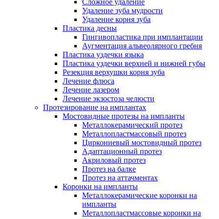
Сложное удаление
Удаление зуба мудрости
Удаление корня зуба
Пластика десны
Гингивопластика при имплантации
Аугментация альвеолярного гребня
Пластика уздечки языка
Пластика уздечки верхней и нижней губы
Резекция верхушки корня зуба
Лечение флюса
Лечение лазером
Лечение экзостоза челюсти
Протезирование на имплантах
Мостовидные протезы на импланты
Металлокерамический протез
Металлопластмассовый протез
Циркониевый мостовидный протез
Адаптационный протез
Акриловый протез
Протез на балке
Протез на аттачментах
Коронки на импланты
Металлокерамические коронки на
импланты
Металлопластмассовые коронки на