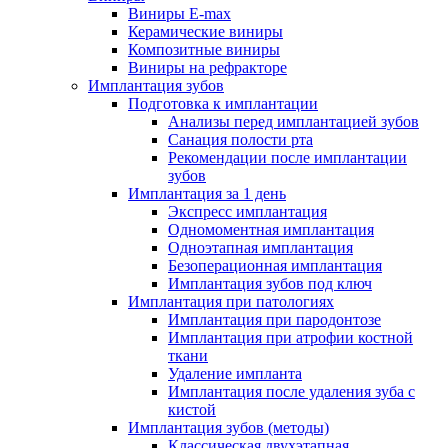
Виниры E-max
Керамические виниры
Композитные виниры
Виниры на рефракторе
Имплантация зубов
Подготовка к имплантации
Анализы перед имплантацией зубов
Санация полости рта
Рекомендации после имплантации
зубов
Имплантация за 1 день
Экспресс имплантация
Одномоментная имплантация
Одноэтапная имплантация
Безоперационная имплантация
Имплантация зубов под ключ
Имплантация при патологиях
Имплантация при пародонтозе
Имплантация при атрофии костной
ткани
Удаление импланта
Имплантация после удаления зуба с
кистой
Имплантация зубов (методы)
Классическая двухэтапная