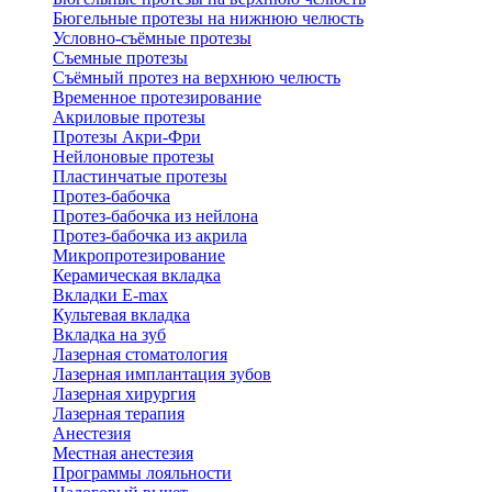
Бюгельные протезы на нижнюю челюсть
Условно-съёмные протезы
Съемные протезы
Съёмный протез на верхнюю челюсть
Временное протезирование
Акриловые протезы
Протезы Акри-Фри
Нейлоновые протезы
Пластинчатые протезы
Протез-бабочка
Протез-бабочка из нейлона
Протез-бабочка из акрила
Микропротезирование
Керамическая вкладка
Вкладки E-max
Культевая вкладка
Вкладка на зуб
Лазерная стоматология
Лазерная имплантация зубов
Лазерная хирургия
Лазерная терапия
Анестезия
Местная анестезия
Программы лояльности