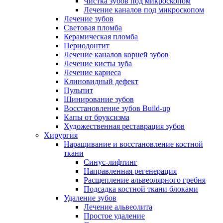
Чистка зубов под микроскопом
Лечение каналов под микроскопом
Лечение зубов
Световая пломба
Керамическая пломба
Периодонтит
Лечение каналов корней зубов
Лечение кисты зуба
Лечение кариеса
Клиновидный дефект
Пульпит
Шинирование зубов
Восстановление зубов Build-up
Капы от бруксизма
Художественная реставрация зубов
Хирургия
Наращивание и восстановление костной
ткани
Синус-лифтинг
Направленная регенерация
Расщепление альвеолярного гребня
Подсадка костной ткани блоками
Удаление зубов
Лечение альвеолита
Простое удаление