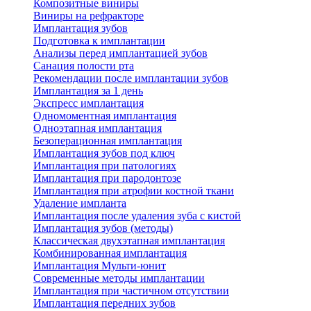
Композитные виниры
Виниры на рефракторе
Имплантация зубов
Подготовка к имплантации
Анализы перед имплантацией зубов
Санация полости рта
Рекомендации после имплантации зубов
Имплантация за 1 день
Экспресс имплантация
Одномоментная имплантация
Одноэтапная имплантация
Безоперационная имплантация
Имплантация зубов под ключ
Имплантация при патологиях
Имплантация при пародонтозе
Имплантация при атрофии костной ткани
Удаление импланта
Имплантация после удаления зуба с кистой
Имплантация зубов (методы)
Классическая двухэтапная имплантация
Комбинированная имплантация
Имплантация Мульти-юнит
Современные методы имплантации
Имплантация при частичном отсутствии
Имплантация передних зубов