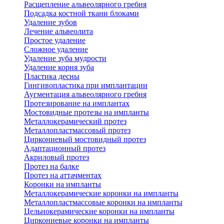
Расщепление альвеолярного гребня
Подсадка костной ткани блоками
Удаление зубов
Лечение альвеолита
Простое удаление
Сложное удаление
Удаление зуба мудрости
Удаление корня зуба
Пластика десны
Гингивопластика при имплантации
Аугментация альвеолярного гребня
Протезирование на имплантах
Мостовидные протезы на импланты
Металлокерамический протез
Металлопластмассовый протез
Циркониевый мостовидный протез
Адаптационный протез
Акриловый протез
Протез на балке
Протез на аттачментах
Коронки на импланты
Металлокерамические коронки на импланты
Металлопластмассовые коронки на импланты
Цельнокерамические коронки на импланты
Циркониевые коронки на импланты