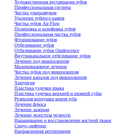
Художественная реставрация зубов
Профессиональная гигиена
Чистка ультразвуком
Удаление зубного камня
Чистка зубов Air Flow
Полировка и шлифовка зубов
Профессиональная чистка зубов
Фторирование зубов
Отбеливание зубов
Отбеливание зубов Opalescence
Внутриканальное отбеливание зубов
Лечение под микроскопом
Малоинвазивное лечение
Чистка зубов под микроскопом
Лечение каналов под микроскопом
Хирургия
Пластика уздечки языка
Пластика уздечки верхней и нижней губы
Резекция верхушки корня зуба
Лечение флюса
Лечение лазером
Лечение экзостоза челюсти
Наращивание и восстановление костной ткани
Синус-лифтинг
Направленная регенерация