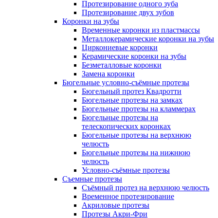
Протезирование одного зуба
Протезирование двух зубов
Коронки на зубы
Временные коронки из пластмассы
Металлокерамические коронки на зубы
Циркониевые коронки
Керамические коронки на зубы
Безметалловые коронки
Замена коронки
Бюгельные условно-съёмные протезы
Бюгельный протез Квадротти
Бюгельные протезы на замках
Бюгельные протезы на кламмерах
Бюгельные протезы на
телескопических коронках
Бюгельные протезы на верхнюю
челюсть
Бюгельные протезы на нижнюю
челюсть
Условно-съёмные протезы
Съемные протезы
Съёмный протез на верхнюю челюсть
Временное протезирование
Акриловые протезы
Протезы Акри-Фри