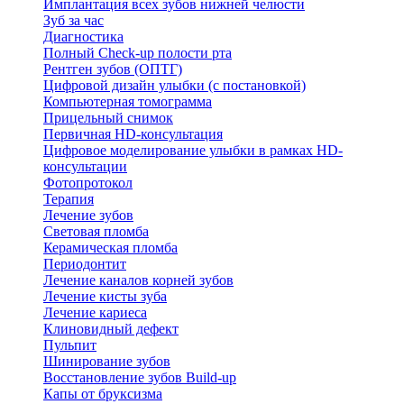
Имплантация всех зубов нижней челюсти
Зуб за час
Диагностика
Полный Check-up полости рта
Рентген зубов (ОПТГ)
Цифровой дизайн улыбки (с постановкой)
Компьютерная томограмма
Прицельный снимок
Первичная HD-консультация
Цифровое моделирование улыбки в рамках HD-
консультации
Фотопротокол
Терапия
Лечение зубов
Световая пломба
Керамическая пломба
Периодонтит
Лечение каналов корней зубов
Лечение кисты зуба
Лечение кариеса
Клиновидный дефект
Пульпит
Шинирование зубов
Восстановление зубов Build-up
Капы от бруксизма