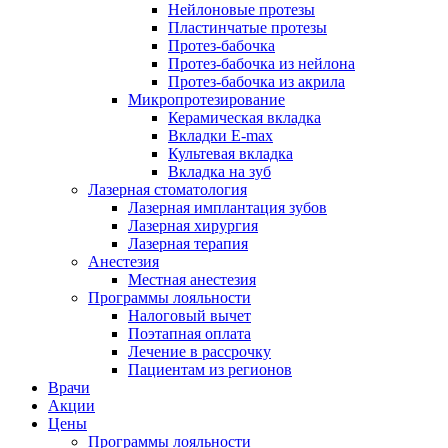
Нейлоновые протезы
Пластинчатые протезы
Протез-бабочка
Протез-бабочка из нейлона
Протез-бабочка из акрила
Микропротезирование
Керамическая вкладка
Вкладки E-max
Культевая вкладка
Вкладка на зуб
Лазерная стоматология
Лазерная имплантация зубов
Лазерная хирургия
Лазерная терапия
Анестезия
Местная анестезия
Программы лояльности
Налоговый вычет
Поэтапная оплата
Лечение в рассрочку
Пациентам из регионов
Врачи
Акции
Цены
Программы лояльности