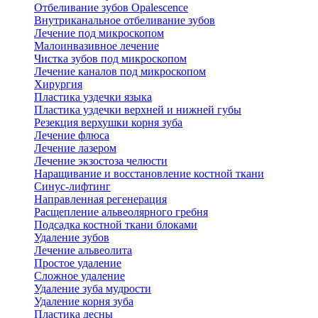
Отбеливание зубов Opalescence
Внутриканальное отбеливание зубов
Лечение под микроскопом
Малоинвазивное лечение
Чистка зубов под микроскопом
Лечение каналов под микроскопом
Хирургия
Пластика уздечки языка
Пластика уздечки верхней и нижней губы
Резекция верхушки корня зуба
Лечение флюса
Лечение лазером
Лечение экзостоза челюсти
Наращивание и восстановление костной ткани
Синус-лифтинг
Направленная регенерация
Расщепление альвеолярного гребня
Подсадка костной ткани блоками
Удаление зубов
Лечение альвеолита
Простое удаление
Сложное удаление
Удаление зуба мудрости
Удаление корня зуба
Пластика десны