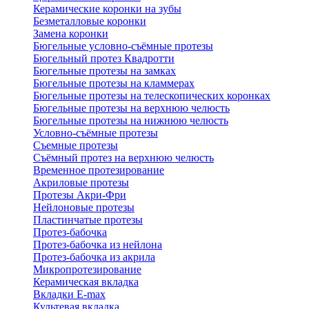
Керамические коронки на зубы
Безметалловые коронки
Замена коронки
Бюгельные условно-съёмные протезы
Бюгельный протез Квадротти
Бюгельные протезы на замках
Бюгельные протезы на кламмерах
Бюгельные протезы на телескопических коронках
Бюгельные протезы на верхнюю челюсть
Бюгельные протезы на нижнюю челюсть
Условно-съёмные протезы
Съемные протезы
Съёмный протез на верхнюю челюсть
Временное протезирование
Акриловые протезы
Протезы Акри-Фри
Нейлоновые протезы
Пластинчатые протезы
Протез-бабочка
Протез-бабочка из нейлона
Протез-бабочка из акрила
Микропротезирование
Керамическая вкладка
Вкладки E-max
Культевая вкладка