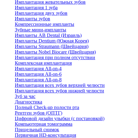
Имплантация жевательных зубов
Имплантация 1 зуба
Имплантация двух зубов
Импланты зубов
Компрессионные импланты
Зубные мини-импланты
Импланты AB Dental (Израиль)
Импланты Dentium (Южная Корея)
Импланты Straumann (Швейцария)
Импланты Nobel Biocare (Швейцария)
Имплантация при полном отсутствии
Комплексная имплантация
Имплантация All-on-4
Имплантация All-on-6
Имплантация All-on-8
Имплантация всех зубов верхней челюсти
Имплантация всех зубов нижней челюсти
Зуб за час
Диагностика
Полный Check-up полости рта
Рентген зубов (ОПТГ)
Цифровой дизайн улыбки (с постановкой)
Компьютерная томограмма
Прицельный снимок
Первичная HD-консультация