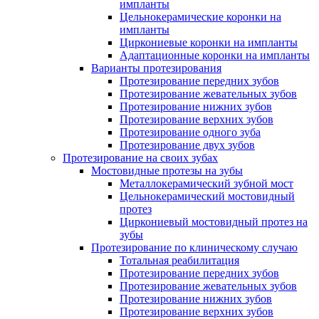
импланты
Цельнокерамические коронки на
импланты
Циркониевые коронки на импланты
Адаптационные коронки на импланты
Варианты протезирования
Протезирование передних зубов
Протезирование жевательных зубов
Протезирование нижних зубов
Протезирование верхних зубов
Протезирование одного зуба
Протезирование двух зубов
Протезирование на своих зубах
Мостовидные протезы на зубы
Металлокерамический зубной мост
Цельнокерамический мостовидный
протез
Циркониевый мостовидный протез на
зубы
Протезирование по клиническому случаю
Тотальная реабилитация
Протезирование передних зубов
Протезирование жевательных зубов
Протезирование нижних зубов
Протезирование верхних зубов