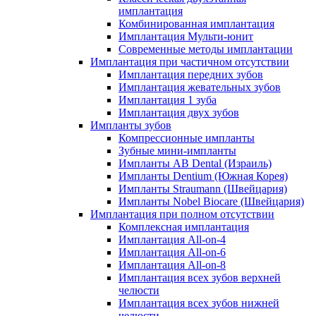
имплантация
Комбинированная имплантация
Имплантация Мульти-юнит
Современные методы имплантации
Имплантация при частичном отсутствии
Имплантация передних зубов
Имплантация жевательных зубов
Имплантация 1 зуба
Имплантация двух зубов
Импланты зубов
Компрессионные импланты
Зубные мини-импланты
Импланты AB Dental (Израиль)
Импланты Dentium (Южная Корея)
Импланты Straumann (Швейцария)
Импланты Nobel Biocare (Швейцария)
Имплантация при полном отсутствии
Комплексная имплантация
Имплантация All-on-4
Имплантация All-on-6
Имплантация All-on-8
Имплантация всех зубов верхней
челюсти
Имплантация всех зубов нижней
челюсти