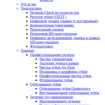
Зуб за час
Диагностика
Полный Check-up полости рта
Рентген зубов (ОПТГ)
Цифровой дизайн улыбки (с постановкой)
Компьютерная томограмма
Прицельный снимок
Первичная HD-консультация
Цифровое моделирование улыбки в рамках
HD-консультации
Фотопротокол
Терапия
Профессиональная гигиена
Чистка ультразвуком
Удаление зубного камня
Чистка зубов Air Flow
Полировка и шлифовка зубов
Профессиональная чистка зубов
Фторирование зубов
Отбеливание зубов
Отбеливание зубов Opalescence
Внутриканальное отбеливание зубов
Лечение под микроскопом
Малоинвазивное лечение