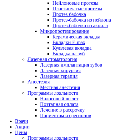
Нейлоновые протезы
Пластинчатые протезы
Протез-бабочка
Протез-бабочка из нейлона
Протез-бабочка из акрила
Микропротезирование
Керамическая вкладка
Вкладки E-max
Культевая вкладка
Вкладка на зуб
Лазерная стоматология
Лазерная имплантация зубов
Лазерная хирургия
Лазерная терапия
Анестезия
Местная анестезия
Программы лояльности
Налоговый вычет
Поэтапная оплата
Лечение в рассрочку
Пациентам из регионов
Врачи
Акции
Цены
Программы лояльности