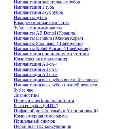
Имплантация жевательных зубов
Имплантация 1 зуба
Имплантация двух зубов
Импланты зубов
Компрессионные импланты
Зубные мини-импланты
Импланты AB Dental (Израиль)
Импланты Dentium (Южная Корея)
Импланты Straumann (Швейцария)
Импланты Nobel Biocare (Швейцария)
Имплантация при полном отсутствии
Комплексная имплантация
Имплантация All-on-4
Имплантация All-on-6
Имплантация All-on-8
Имплантация всех зубов верхней челюсти
Имплантация всех зубов нижней челюсти
Зуб за час
Диагностика
Полный Check-up полости рта
Рентген зубов (ОПТГ)
Цифровой дизайн улыбки (с постановкой)
Компьютерная томограмма
Прицельный снимок
Первичная HD-консультация