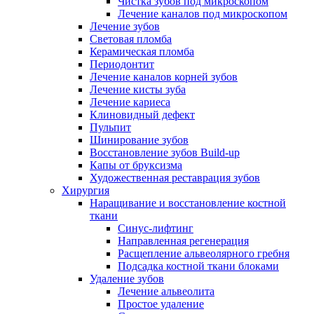
Чистка зубов под микроскопом
Лечение каналов под микроскопом
Лечение зубов
Световая пломба
Керамическая пломба
Периодонтит
Лечение каналов корней зубов
Лечение кисты зуба
Лечение кариеса
Клиновидный дефект
Пульпит
Шинирование зубов
Восстановление зубов Build-up
Капы от бруксизма
Художественная реставрация зубов
Хирургия
Наращивание и восстановление костной
ткани
Синус-лифтинг
Направленная регенерация
Расщепление альвеолярного гребня
Подсадка костной ткани блоками
Удаление зубов
Лечение альвеолита
Простое удаление