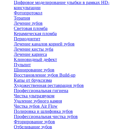
Цифровое моделирование улыбки в рамках HD-
консультации
Фотопротокол
Терапия
Лечение зубов
Световая пломба
Керамическая пломба
Периодонтит
Лечение каналов корней зубов
Лечение кисты зуба
Лечение кариеса
Клиновидный дефект
Пульпит
Шинирование зубов
Восстановление зубов Build-up
Капы от бруксизма
Художественная реставрация зубов
Профессиональная гигиена
Чистка ультразвуком
Удаление зубного камня
Чистка зубов Air Flow
Полировка и шлифовка зубов
Профессиональная чистка зубов
Фторирование зубов
Отбеливание зубов