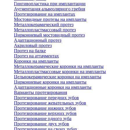
Гингивопластика при имплантации
Аугментация альвеолярного гребня
Протезирование на имплантах
Мостовидные протезы на импланты
Металлокерамический протез
Металлопластмассовый протез
Циркониевый мостовидный протез
Адаптационный протез
Акриловый протез
Протез на балке
Протез на аттачментах
Коронки на импланты
Металлокерамические коронки на импланты
Металлопластмассовые коронки на импланты
Цельнокерамические коронки на импланты
Циркониевые коронки на импланты
Адаптационные коронки на импланты
Варианты протезирования
Протезирование передних зубов
Протезирование жевательных зубов
Протезирование нижних зубов
Протезирование верхних зубов
Протезирование одного зуба
Протезирование двух зубов
Протезирование на своих зубах