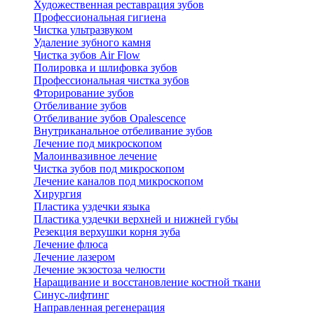
Художественная реставрация зубов
Профессиональная гигиена
Чистка ультразвуком
Удаление зубного камня
Чистка зубов Air Flow
Полировка и шлифовка зубов
Профессиональная чистка зубов
Фторирование зубов
Отбеливание зубов
Отбеливание зубов Opalescence
Внутриканальное отбеливание зубов
Лечение под микроскопом
Малоинвазивное лечение
Чистка зубов под микроскопом
Лечение каналов под микроскопом
Хирургия
Пластика уздечки языка
Пластика уздечки верхней и нижней губы
Резекция верхушки корня зуба
Лечение флюса
Лечение лазером
Лечение экзостоза челюсти
Наращивание и восстановление костной ткани
Синус-лифтинг
Направленная регенерация