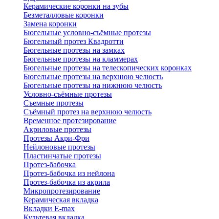
Керамические коронки на зубы
Безметалловые коронки
Замена коронки
Бюгельные условно-съёмные протезы
Бюгельный протез Квадротти
Бюгельные протезы на замках
Бюгельные протезы на кламмерах
Бюгельные протезы на телескопических коронках
Бюгельные протезы на верхнюю челюсть
Бюгельные протезы на нижнюю челюсть
Условно-съёмные протезы
Съемные протезы
Съёмный протез на верхнюю челюсть
Временное протезирование
Акриловые протезы
Протезы Акри-Фри
Нейлоновые протезы
Пластинчатые протезы
Протез-бабочка
Протез-бабочка из нейлона
Протез-бабочка из акрила
Микропротезирование
Керамическая вкладка
Вкладки E-max
Культевая вкладка