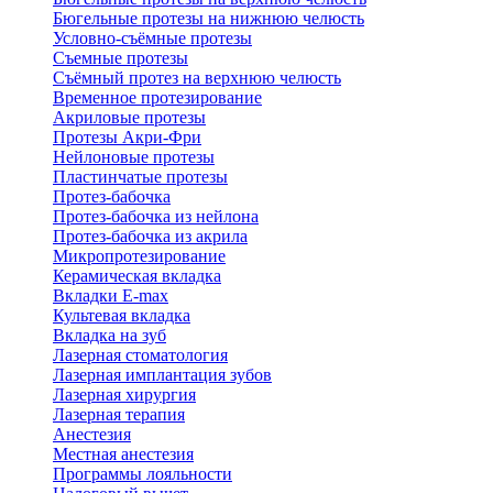
Бюгельные протезы на нижнюю челюсть
Условно-съёмные протезы
Съемные протезы
Съёмный протез на верхнюю челюсть
Временное протезирование
Акриловые протезы
Протезы Акри-Фри
Нейлоновые протезы
Пластинчатые протезы
Протез-бабочка
Протез-бабочка из нейлона
Протез-бабочка из акрила
Микропротезирование
Керамическая вкладка
Вкладки E-max
Культевая вкладка
Вкладка на зуб
Лазерная стоматология
Лазерная имплантация зубов
Лазерная хирургия
Лазерная терапия
Анестезия
Местная анестезия
Программы лояльности