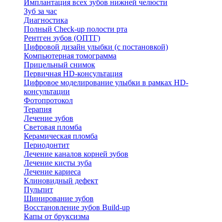
Имплантация всех зубов нижней челюсти
Зуб за час
Диагностика
Полный Check-up полости рта
Рентген зубов (ОПТГ)
Цифровой дизайн улыбки (с постановкой)
Компьютерная томограмма
Прицельный снимок
Первичная HD-консультация
Цифровое моделирование улыбки в рамках HD-
консультации
Фотопротокол
Терапия
Лечение зубов
Световая пломба
Керамическая пломба
Периодонтит
Лечение каналов корней зубов
Лечение кисты зуба
Лечение кариеса
Клиновидный дефект
Пульпит
Шинирование зубов
Восстановление зубов Build-up
Капы от бруксизма