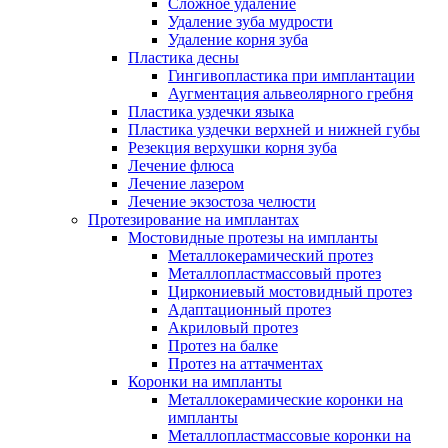
Сложное удаление
Удаление зуба мудрости
Удаление корня зуба
Пластика десны
Гингивопластика при имплантации
Аугментация альвеолярного гребня
Пластика уздечки языка
Пластика уздечки верхней и нижней губы
Резекция верхушки корня зуба
Лечение флюса
Лечение лазером
Лечение экзостоза челюсти
Протезирование на имплантах
Мостовидные протезы на импланты
Металлокерамический протез
Металлопластмассовый протез
Циркониевый мостовидный протез
Адаптационный протез
Акриловый протез
Протез на балке
Протез на аттачментах
Коронки на импланты
Металлокерамические коронки на
импланты
Металлопластмассовые коронки на