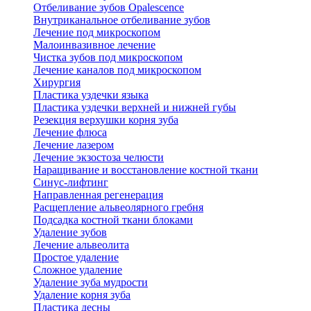
Отбеливание зубов Opalescence
Внутриканальное отбеливание зубов
Лечение под микроскопом
Малоинвазивное лечение
Чистка зубов под микроскопом
Лечение каналов под микроскопом
Хирургия
Пластика уздечки языка
Пластика уздечки верхней и нижней губы
Резекция верхушки корня зуба
Лечение флюса
Лечение лазером
Лечение экзостоза челюсти
Наращивание и восстановление костной ткани
Синус-лифтинг
Направленная регенерация
Расщепление альвеолярного гребня
Подсадка костной ткани блоками
Удаление зубов
Лечение альвеолита
Простое удаление
Сложное удаление
Удаление зуба мудрости
Удаление корня зуба
Пластика десны