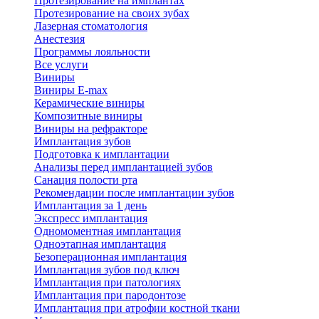
Протезирование на имплантах
Протезирование на своих зубах
Лазерная стоматология
Анестезия
Программы лояльности
Все услуги
Виниры
Виниры E-max
Керамические виниры
Композитные виниры
Виниры на рефракторе
Имплантация зубов
Подготовка к имплантации
Анализы перед имплантацией зубов
Санация полости рта
Рекомендации после имплантации зубов
Имплантация за 1 день
Экспресс имплантация
Одномоментная имплантация
Одноэтапная имплантация
Безоперационная имплантация
Имплантация зубов под ключ
Имплантация при патологиях
Имплантация при пародонтозе
Имплантация при атрофии костной ткани