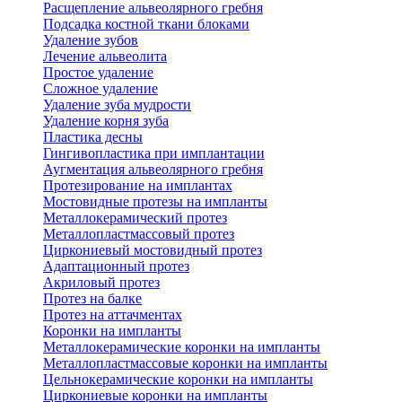
Расщепление альвеолярного гребня
Подсадка костной ткани блоками
Удаление зубов
Лечение альвеолита
Простое удаление
Сложное удаление
Удаление зуба мудрости
Удаление корня зуба
Пластика десны
Гингивопластика при имплантации
Аугментация альвеолярного гребня
Протезирование на имплантах
Мостовидные протезы на импланты
Металлокерамический протез
Металлопластмассовый протез
Циркониевый мостовидный протез
Адаптационный протез
Акриловый протез
Протез на балке
Протез на аттачментах
Коронки на импланты
Металлокерамические коронки на импланты
Металлопластмассовые коронки на импланты
Цельнокерамические коронки на импланты
Циркониевые коронки на импланты