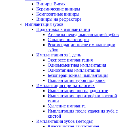
Виниры E-max
Керамические виниры
Композитные виниры
Виниры на рефракторе
Имплантация зубов
Подготовка к имплантации
Анализы перед имплантацией зубов
Санация полости рта
Рекомендации после имплантации
зубов
Имплантация за 1 день
Экспресс имплантация
Одномоментная имплантация
Одноэтапная имплантация
Безоперационная имплантация
Имплантация зубов под ключ
Имплантация при патологиях
Имплантация при пародонтозе
Имплантация при атрофии костной
ткани
Удаление импланта
Имплантация после удаления зуба с
кистой
Имплантация зубов (методы)
Классическая двухэтапная