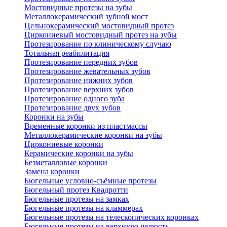
Мостовидные протезы на зубы
Металлокерамический зубной мост
Цельнокерамический мостовидный протез
Циркониевый мостовидный протез на зубы
Протезирование по клиническому случаю
Тотальная реабилитация
Протезирование передних зубов
Протезирование жевательных зубов
Протезирование нижних зубов
Протезирование верхних зубов
Протезирование одного зуба
Протезирование двух зубов
Коронки на зубы
Временные коронки из пластмассы
Металлокерамические коронки на зубы
Циркониевые коронки
Керамические коронки на зубы
Безметалловые коронки
Замена коронки
Бюгельные условно-съёмные протезы
Бюгельный протез Квадротти
Бюгельные протезы на замках
Бюгельные протезы на кламмерах
Бюгельные протезы на телескопических коронках
Бюгельные протезы на верхнюю челюсть