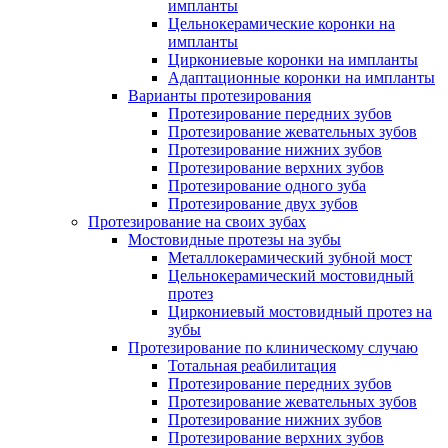
импланты
Цельнокерамические коронки на
импланты
Циркониевые коронки на импланты
Адаптационные коронки на импланты
Варианты протезирования
Протезирование передних зубов
Протезирование жевательных зубов
Протезирование нижних зубов
Протезирование верхних зубов
Протезирование одного зуба
Протезирование двух зубов
Протезирование на своих зубах
Мостовидные протезы на зубы
Металлокерамический зубной мост
Цельнокерамический мостовидный
протез
Циркониевый мостовидный протез на
зубы
Протезирование по клиническому случаю
Тотальная реабилитация
Протезирование передних зубов
Протезирование жевательных зубов
Протезирование нижних зубов
Протезирование верхних зубов