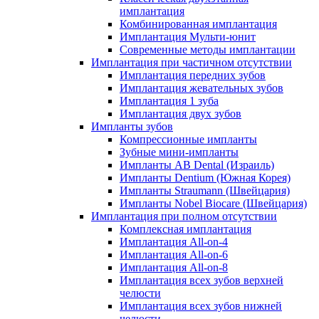
имплантация
Комбинированная имплантация
Имплантация Мульти-юнит
Современные методы имплантации
Имплантация при частичном отсутствии
Имплантация передних зубов
Имплантация жевательных зубов
Имплантация 1 зуба
Имплантация двух зубов
Импланты зубов
Компрессионные импланты
Зубные мини-импланты
Импланты AB Dental (Израиль)
Импланты Dentium (Южная Корея)
Импланты Straumann (Швейцария)
Импланты Nobel Biocare (Швейцария)
Имплантация при полном отсутствии
Комплексная имплантация
Имплантация All-on-4
Имплантация All-on-6
Имплантация All-on-8
Имплантация всех зубов верхней
челюсти
Имплантация всех зубов нижней
челюсти