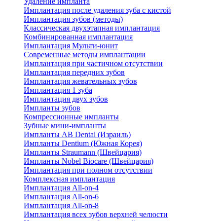
Удаление импланта
Имплантация после удаления зуба с кистой
Имплантация зубов (методы)
Классическая двухэтапная имплантация
Комбинированная имплантация
Имплантация Мульти-юнит
Современные методы имплантации
Имплантация при частичном отсутствии
Имплантация передних зубов
Имплантация жевательных зубов
Имплантация 1 зуба
Имплантация двух зубов
Импланты зубов
Компрессионные импланты
Зубные мини-импланты
Импланты AB Dental (Израиль)
Импланты Dentium (Южная Корея)
Импланты Straumann (Швейцария)
Импланты Nobel Biocare (Швейцария)
Имплантация при полном отсутствии
Комплексная имплантация
Имплантация All-on-4
Имплантация All-on-6
Имплантация All-on-8
Имплантация всех зубов верхней челюсти