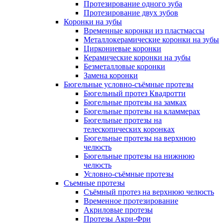
Протезирование одного зуба
Протезирование двух зубов
Коронки на зубы
Временные коронки из пластмассы
Металлокерамические коронки на зубы
Циркониевые коронки
Керамические коронки на зубы
Безметалловые коронки
Замена коронки
Бюгельные условно-съёмные протезы
Бюгельный протез Квадротти
Бюгельные протезы на замках
Бюгельные протезы на кламмерах
Бюгельные протезы на
телескопических коронках
Бюгельные протезы на верхнюю
челюсть
Бюгельные протезы на нижнюю
челюсть
Условно-съёмные протезы
Съемные протезы
Съёмный протез на верхнюю челюсть
Временное протезирование
Акриловые протезы
Протезы Акри-Фри