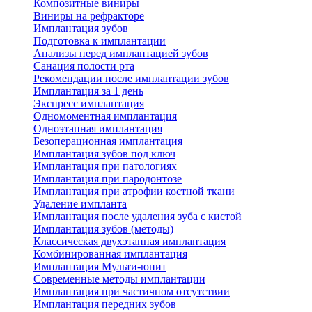
Композитные виниры
Виниры на рефракторе
Имплантация зубов
Подготовка к имплантации
Анализы перед имплантацией зубов
Санация полости рта
Рекомендации после имплантации зубов
Имплантация за 1 день
Экспресс имплантация
Одномоментная имплантация
Одноэтапная имплантация
Безоперационная имплантация
Имплантация зубов под ключ
Имплантация при патологиях
Имплантация при пародонтозе
Имплантация при атрофии костной ткани
Удаление импланта
Имплантация после удаления зуба с кистой
Имплантация зубов (методы)
Классическая двухэтапная имплантация
Комбинированная имплантация
Имплантация Мульти-юнит
Современные методы имплантации
Имплантация при частичном отсутствии
Имплантация передних зубов