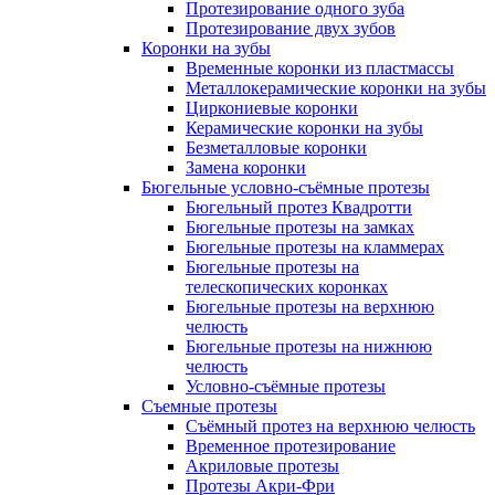
Протезирование одного зуба
Протезирование двух зубов
Коронки на зубы
Временные коронки из пластмассы
Металлокерамические коронки на зубы
Циркониевые коронки
Керамические коронки на зубы
Безметалловые коронки
Замена коронки
Бюгельные условно-съёмные протезы
Бюгельный протез Квадротти
Бюгельные протезы на замках
Бюгельные протезы на кламмерах
Бюгельные протезы на
телескопических коронках
Бюгельные протезы на верхнюю
челюсть
Бюгельные протезы на нижнюю
челюсть
Условно-съёмные протезы
Съемные протезы
Съёмный протез на верхнюю челюсть
Временное протезирование
Акриловые протезы
Протезы Акри-Фри