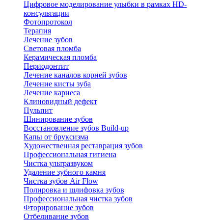
Цифровое моделирование улыбки в рамках HD-
консультации
Фотопротокол
Терапия
Лечение зубов
Световая пломба
Керамическая пломба
Периодонтит
Лечение каналов корней зубов
Лечение кисты зуба
Лечение кариеса
Клиновидный дефект
Пульпит
Шинирование зубов
Восстановление зубов Build-up
Капы от бруксизма
Художественная реставрация зубов
Профессиональная гигиена
Чистка ультразвуком
Удаление зубного камня
Чистка зубов Air Flow
Полировка и шлифовка зубов
Профессиональная чистка зубов
Фторирование зубов
Отбеливание зубов