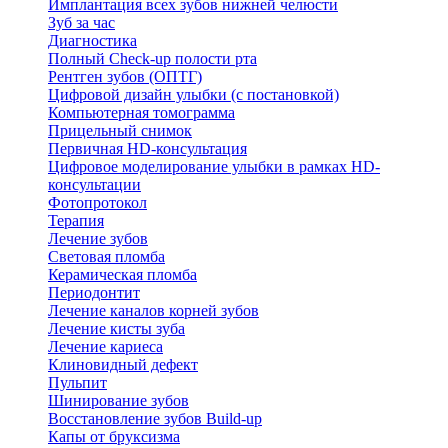
Имплантация всех зубов нижней челюсти
Зуб за час
Диагностика
Полный Check-up полости рта
Рентген зубов (ОПТГ)
Цифровой дизайн улыбки (с постановкой)
Компьютерная томограмма
Прицельный снимок
Первичная HD-консультация
Цифровое моделирование улыбки в рамках HD-
консультации
Фотопротокол
Терапия
Лечение зубов
Световая пломба
Керамическая пломба
Периодонтит
Лечение каналов корней зубов
Лечение кисты зуба
Лечение кариеса
Клиновидный дефект
Пульпит
Шинирование зубов
Восстановление зубов Build-up
Капы от бруксизма