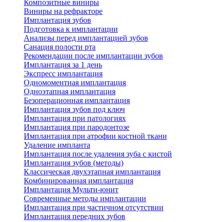
Композитные виниры
Виниры на рефракторе
Имплантация зубов
Подготовка к имплантации
Анализы перед имплантацией зубов
Санация полости рта
Рекомендации после имплантации зубов
Имплантация за 1 день
Экспресс имплантация
Одномоментная имплантация
Одноэтапная имплантация
Безоперационная имплантация
Имплантация зубов под ключ
Имплантация при патологиях
Имплантация при пародонтозе
Имплантация при атрофии костной ткани
Удаление импланта
Имплантация после удаления зуба с кистой
Имплантация зубов (методы)
Классическая двухэтапная имплантация
Комбинированная имплантация
Имплантация Мульти-юнит
Современные методы имплантации
Имплантация при частичном отсутствии
Имплантация передних зубов