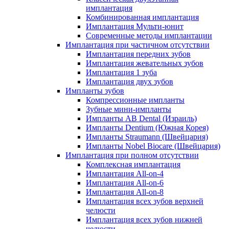
имплантация
Комбинированная имплантация
Имплантация Мульти-юнит
Современные методы имплантации
Имплантация при частичном отсутствии
Имплантация передних зубов
Имплантация жевательных зубов
Имплантация 1 зуба
Имплантация двух зубов
Импланты зубов
Компрессионные импланты
Зубные мини-импланты
Импланты AB Dental (Израиль)
Импланты Dentium (Южная Корея)
Импланты Straumann (Швейцария)
Импланты Nobel Biocare (Швейцария)
Имплантация при полном отсутствии
Комплексная имплантация
Имплантация All-on-4
Имплантация All-on-6
Имплантация All-on-8
Имплантация всех зубов верхней
челюсти
Имплантация всех зубов нижней
челюсти