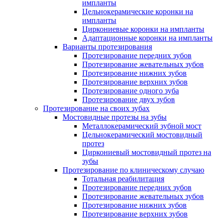
импланты
Цельнокерамические коронки на
импланты
Циркониевые коронки на импланты
Адаптационные коронки на импланты
Варианты протезирования
Протезирование передних зубов
Протезирование жевательных зубов
Протезирование нижних зубов
Протезирование верхних зубов
Протезирование одного зуба
Протезирование двух зубов
Протезирование на своих зубах
Мостовидные протезы на зубы
Металлокерамический зубной мост
Цельнокерамический мостовидный
протез
Циркониевый мостовидный протез на
зубы
Протезирование по клиническому случаю
Тотальная реабилитация
Протезирование передних зубов
Протезирование жевательных зубов
Протезирование нижних зубов
Протезирование верхних зубов