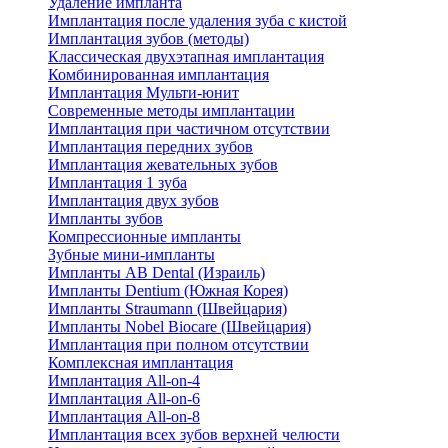
Удаление импланта
Имплантация после удаления зуба с кистой
Имплантация зубов (методы)
Классическая двухэтапная имплантация
Комбинированная имплантация
Имплантация Мульти-юнит
Современные методы имплантации
Имплантация при частичном отсутствии
Имплантация передних зубов
Имплантация жевательных зубов
Имплантация 1 зуба
Имплантация двух зубов
Импланты зубов
Компрессионные импланты
Зубные мини-импланты
Импланты AB Dental (Израиль)
Импланты Dentium (Южная Корея)
Импланты Straumann (Швейцария)
Импланты Nobel Biocare (Швейцария)
Имплантация при полном отсутствии
Комплексная имплантация
Имплантация All-on-4
Имплантация All-on-6
Имплантация All-on-8
Имплантация всех зубов верхней челюсти