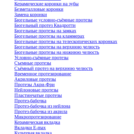
Керамические коронки на зубы
Безметалловые коронки
Замена коронки
Бюгельные условно-съёмные протезы
Бюгельный протез Квадротти
Бюгельные протезы на замках
Бюгельные протезы на кламмерах
Бюгельные протезы на телескопических коронках
Бюгельные протезы на верхнюю челюсть
Бюгельные протезы на нижнюю челюсть
Условно-съёмные протезы
Съемные протезы
Съёмный протез на верхнюю челюсть
Временное протезирование
Акриловые протезы
Протезы Акри-Фри
Нейлоновые протезы
Пластинчатые протезы
Протез-бабочка
Протез-бабочка из нейлона
Протез-бабочка из акрила
Микропротезирование
Керамическая вкладка
Вкладки E-max
Культевая вкладка