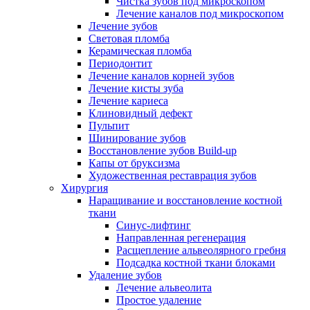
Чистка зубов под микроскопом
Лечение каналов под микроскопом
Лечение зубов
Световая пломба
Керамическая пломба
Периодонтит
Лечение каналов корней зубов
Лечение кисты зуба
Лечение кариеса
Клиновидный дефект
Пульпит
Шинирование зубов
Восстановление зубов Build-up
Капы от бруксизма
Художественная реставрация зубов
Хирургия
Наращивание и восстановление костной
ткани
Синус-лифтинг
Направленная регенерация
Расщепление альвеолярного гребня
Подсадка костной ткани блоками
Удаление зубов
Лечение альвеолита
Простое удаление