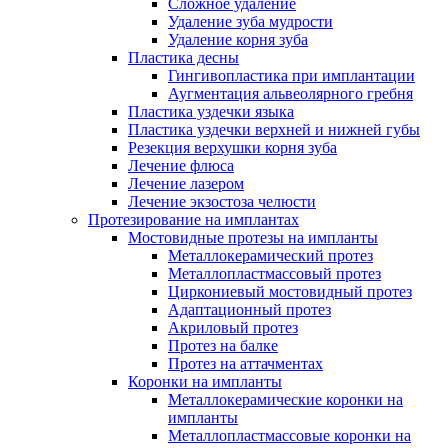
Сложное удаление
Удаление зуба мудрости
Удаление корня зуба
Пластика десны
Гингивопластика при имплантации
Аугментация альвеолярного гребня
Пластика уздечки языка
Пластика уздечки верхней и нижней губы
Резекция верхушки корня зуба
Лечение флюса
Лечение лазером
Лечение экзостоза челюсти
Протезирование на имплантах
Мостовидные протезы на импланты
Металлокерамический протез
Металлопластмассовый протез
Циркониевый мостовидный протез
Адаптационный протез
Акриловый протез
Протез на балке
Протез на аттачментах
Коронки на импланты
Металлокерамические коронки на
импланты
Металлопластмассовые коронки на