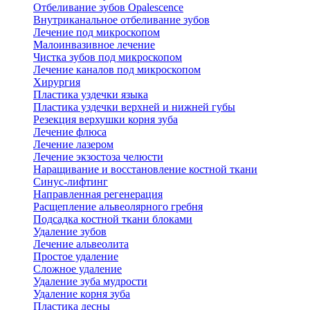
Отбеливание зубов Opalescence
Внутриканальное отбеливание зубов
Лечение под микроскопом
Малоинвазивное лечение
Чистка зубов под микроскопом
Лечение каналов под микроскопом
Хирургия
Пластика уздечки языка
Пластика уздечки верхней и нижней губы
Резекция верхушки корня зуба
Лечение флюса
Лечение лазером
Лечение экзостоза челюсти
Наращивание и восстановление костной ткани
Синус-лифтинг
Направленная регенерация
Расщепление альвеолярного гребня
Подсадка костной ткани блоками
Удаление зубов
Лечение альвеолита
Простое удаление
Сложное удаление
Удаление зуба мудрости
Удаление корня зуба
Пластика десны