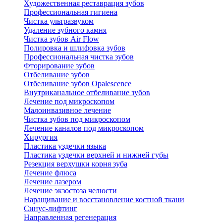
Художественная реставрация зубов
Профессиональная гигиена
Чистка ультразвуком
Удаление зубного камня
Чистка зубов Air Flow
Полировка и шлифовка зубов
Профессиональная чистка зубов
Фторирование зубов
Отбеливание зубов
Отбеливание зубов Opalescence
Внутриканальное отбеливание зубов
Лечение под микроскопом
Малоинвазивное лечение
Чистка зубов под микроскопом
Лечение каналов под микроскопом
Хирургия
Пластика уздечки языка
Пластика уздечки верхней и нижней губы
Резекция верхушки корня зуба
Лечение флюса
Лечение лазером
Лечение экзостоза челюсти
Наращивание и восстановление костной ткани
Синус-лифтинг
Направленная регенерация