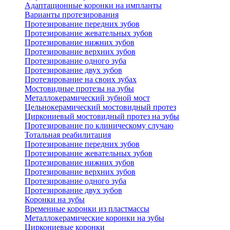
Адаптационные коронки на импланты
Варианты протезирования
Протезирование передних зубов
Протезирование жевательных зубов
Протезирование нижних зубов
Протезирование верхних зубов
Протезирование одного зуба
Протезирование двух зубов
Протезирование на своих зубах
Мостовидные протезы на зубы
Металлокерамический зубной мост
Цельнокерамический мостовидный протез
Циркониевый мостовидный протез на зубы
Протезирование по клиническому случаю
Тотальная реабилитация
Протезирование передних зубов
Протезирование жевательных зубов
Протезирование нижних зубов
Протезирование верхних зубов
Протезирование одного зуба
Протезирование двух зубов
Коронки на зубы
Временные коронки из пластмассы
Металлокерамические коронки на зубы
Циркониевые коронки