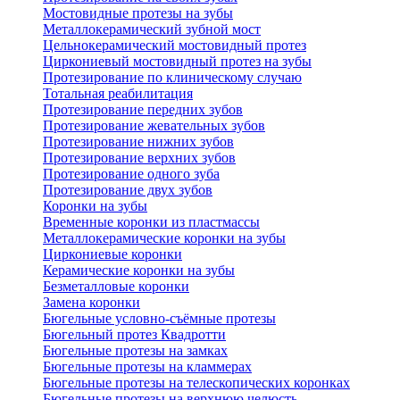
Мостовидные протезы на зубы
Металлокерамический зубной мост
Цельнокерамический мостовидный протез
Циркониевый мостовидный протез на зубы
Протезирование по клиническому случаю
Тотальная реабилитация
Протезирование передних зубов
Протезирование жевательных зубов
Протезирование нижних зубов
Протезирование верхних зубов
Протезирование одного зуба
Протезирование двух зубов
Коронки на зубы
Временные коронки из пластмассы
Металлокерамические коронки на зубы
Циркониевые коронки
Керамические коронки на зубы
Безметалловые коронки
Замена коронки
Бюгельные условно-съёмные протезы
Бюгельный протез Квадротти
Бюгельные протезы на замках
Бюгельные протезы на кламмерах
Бюгельные протезы на телескопических коронках
Бюгельные протезы на верхнюю челюсть