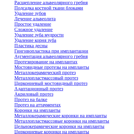
Расщепление альвеолярного гребня
Подсадка костной ткани блоками
Удаление зубов
Лечение альвеолита
Простое удаление
Сложное удаление
Удаление зуба мудрости
Удаление корня зуба
Пластика десны
Гингивопластика при имплантации
Аугментация альвеолярного гребня
Протезирование на имплантах
Мостовидные протезы на импланты
Металлокерамический протез
Металлопластмассовый протез
Циркониевый мостовидный протез
Адаптационный протез
Акриловый протез
Протез на балке
Протез на аттачментах
Коронки на импланты
Металлокерамические коронки на импланты
Металлопластмассовые коронки на импланты
Цельнокерамические коронки на импланты
Циркониевые коронки на импланты