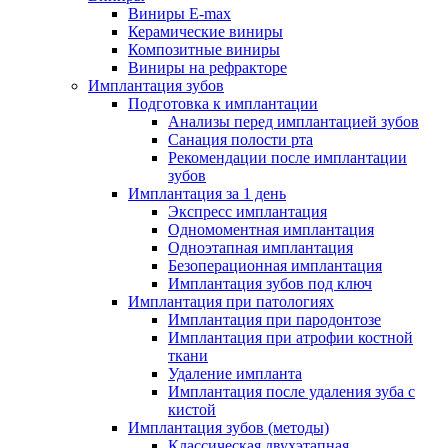
Виниры E-max
Керамические виниры
Композитные виниры
Виниры на рефракторе
Имплантация зубов
Подготовка к имплантации
Анализы перед имплантацией зубов
Санация полости рта
Рекомендации после имплантации
зубов
Имплантация за 1 день
Экспресс имплантация
Одномоментная имплантация
Одноэтапная имплантация
Безоперационная имплантация
Имплантация зубов под ключ
Имплантация при патологиях
Имплантация при пародонтозе
Имплантация при атрофии костной
ткани
Удаление импланта
Имплантация после удаления зуба с
кистой
Имплантация зубов (методы)
Классическая двухэтапная