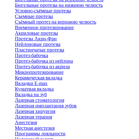
Бюгельные протезы на нижнюю челюсть
Условно-съёмные протезы
Съемные протезы
Съёмный протез на верхнюю челюсть
Временное протезирование
Акриловые протезы
Протезы Акри-Фри
Нейлоновые протезы
Пластинчатые протезы
Протез-бабочка
Протез-бабочка из нейлона
Протез-бабочка из акрила
Микропротезирование
Керамическая вкладка
Вкладки E-max
Культевая вкладка
Вкладка на зуб
Лазерная стоматология
Лазерная имплантация зубов
Лазерная хирургия
Лазерная терапия
Анестезия
Местная анестезия
Программы лояльности