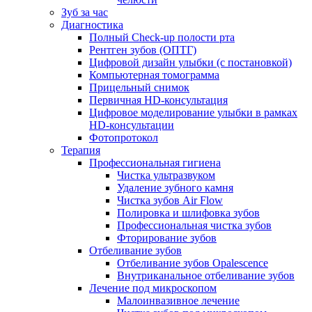
Зуб за час
Диагностика
Полный Check-up полости рта
Рентген зубов (ОПТГ)
Цифровой дизайн улыбки (с постановкой)
Компьютерная томограмма
Прицельный снимок
Первичная HD-консультация
Цифровое моделирование улыбки в рамках
HD-консультации
Фотопротокол
Терапия
Профессиональная гигиена
Чистка ультразвуком
Удаление зубного камня
Чистка зубов Air Flow
Полировка и шлифовка зубов
Профессиональная чистка зубов
Фторирование зубов
Отбеливание зубов
Отбеливание зубов Opalescence
Внутриканальное отбеливание зубов
Лечение под микроскопом
Малоинвазивное лечение