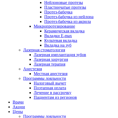
Нейлоновые протезы
Пластинчатые протезы
Протез-бабочка
Протез-бабочка из нейлона
Протез-бабочка из акрила
Микропротезирование
Керамическая вкладка
Вкладки E-max
Культевая вкладка
Вкладка на зуб
Лазерная стоматология
Лазерная имплантация зубов
Лазерная хирургия
Лазерная терапия
Анестезия
Местная анестезия
Программы лояльности
Налоговый вычет
Поэтапная оплата
Лечение в рассрочку
Пациентам из регионов
Врачи
Акции
Цены
Программы лояльности