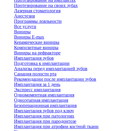
Протезирование на имплантах
Протезирование на своих зубах
Лазерная стоматология
Анестезия
Программы лояльности
Все услуги
Виниры
Виниры E-max
Керамические виниры
Композитные виниры
Виниры на рефракторе
Имплантация зубов
Подготовка к имплантации
Анализы перед имплантацией зубов
Санация полости рта
Рекомендации после имплантации зубов
Имплантация за 1 день
Экспресс имплантация
Одномоментная имплантация
Одноэтапная имплантация
Безоперационная имплантация
Имплантация зубов под ключ
Имплантация при патологиях
Имплантация при пародонтозе
Имплантация при атрофии костной ткани