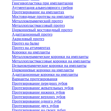
Гингивопластика при имплантации
Аугментация альвеолярного гребня
Протезирование на имплантах
Мостовидные протезы на импланты
Металлокерамический протез
Металлопластмассовый протез
Циркониевый мостовидный протез
Адаптационный протез
Акриловый протез
Протез на балке
Протез на аттачментах
Коронки на импланты
Металлокерамические коронки на импланты
Металлопластмассовые коронки на импланты
Цельнокерамические коронки на импланты
Циркониевые коронки на импланты
Адаптационные коронки на импланты
Варианты протезирования
Протезирование передних зубов
Протезирование жевательных зубов
Протезирование нижних зубов
Протезирование верхних зубов
Протезирование одного зуба
Протезирование двух зубов
Протезирование на своих зубах