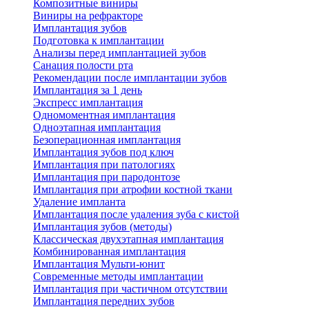
Композитные виниры
Виниры на рефракторе
Имплантация зубов
Подготовка к имплантации
Анализы перед имплантацией зубов
Санация полости рта
Рекомендации после имплантации зубов
Имплантация за 1 день
Экспресс имплантация
Одномоментная имплантация
Одноэтапная имплантация
Безоперационная имплантация
Имплантация зубов под ключ
Имплантация при патологиях
Имплантация при пародонтозе
Имплантация при атрофии костной ткани
Удаление импланта
Имплантация после удаления зуба с кистой
Имплантация зубов (методы)
Классическая двухэтапная имплантация
Комбинированная имплантация
Имплантация Мульти-юнит
Современные методы имплантации
Имплантация при частичном отсутствии
Имплантация передних зубов