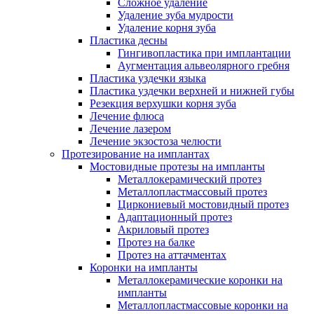
Сложное удаление
Удаление зуба мудрости
Удаление корня зуба
Пластика десны
Гингивопластика при имплантации
Аугментация альвеолярного гребня
Пластика уздечки языка
Пластика уздечки верхней и нижней губы
Резекция верхушки корня зуба
Лечение флюса
Лечение лазером
Лечение экзостоза челюсти
Протезирование на имплантах
Мостовидные протезы на импланты
Металлокерамический протез
Металлопластмассовый протез
Циркониевый мостовидный протез
Адаптационный протез
Акриловый протез
Протез на балке
Протез на аттачментах
Коронки на импланты
Металлокерамические коронки на
импланты
Металлопластмассовые коронки на