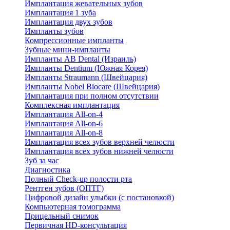
Имплантация жевательных зубов
Имплантация 1 зуба
Имплантация двух зубов
Импланты зубов
Компрессионные импланты
Зубные мини-импланты
Импланты AB Dental (Израиль)
Импланты Dentium (Южная Корея)
Импланты Straumann (Швейцария)
Импланты Nobel Biocare (Швейцария)
Имплантация при полном отсутствии
Комплексная имплантация
Имплантация All-on-4
Имплантация All-on-6
Имплантация All-on-8
Имплантация всех зубов верхней челюсти
Имплантация всех зубов нижней челюсти
Зуб за час
Диагностика
Полный Check-up полости рта
Рентген зубов (ОПТГ)
Цифровой дизайн улыбки (с постановкой)
Компьютерная томограмма
Прицельный снимок
Первичная HD-консультация