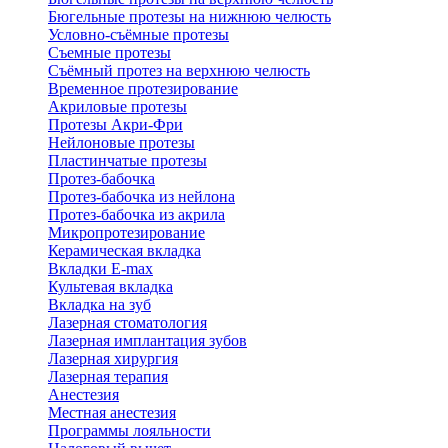
Бюгельные протезы на нижнюю челюсть
Условно-съёмные протезы
Съемные протезы
Съёмный протез на верхнюю челюсть
Временное протезирование
Акриловые протезы
Протезы Акри-Фри
Нейлоновые протезы
Пластинчатые протезы
Протез-бабочка
Протез-бабочка из нейлона
Протез-бабочка из акрила
Микропротезирование
Керамическая вкладка
Вкладки E-max
Культевая вкладка
Вкладка на зуб
Лазерная стоматология
Лазерная имплантация зубов
Лазерная хирургия
Лазерная терапия
Анестезия
Местная анестезия
Программы лояльности