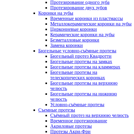
Протезирование одного зуба
Протезирование двух зубов
Коронки на зубы
Временные коронки из пластмассы
Металлокерамические коронки на зубы
Циркониевые коронки
Керамические коронки на зубы
Безметалловые коронки
Замена коронки
Бюгельные условно-съёмные протезы
Бюгельный протез Квадротти
Бюгельные протезы на замках
Бюгельные протезы на кламмерах
Бюгельные протезы на
телескопических коронках
Бюгельные протезы на верхнюю
челюсть
Бюгельные протезы на нижнюю
челюсть
Условно-съёмные протезы
Съемные протезы
Съёмный протез на верхнюю челюсть
Временное протезирование
Акриловые протезы
Протезы Акри-Фри