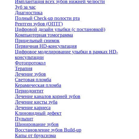
Имплантация всех зубов нижней челюсти
Зуб за час
Диагностика
Полный Check-up полости рта
Рентген зубов (ОПТГ)
Цифровой дизайн улыбки (с постановкой)
Компьютерная томограмма
Прицельный снимок
Первичная HD-консультация
Цифровое моделирование улыбки в рамках HD-
консультации
Фотопротокол
Терапия
Лечение зубов
Световая пломба
Керамическая пломба
Периодонтит
Лечение каналов корней зубов
Лечение кисты зуба
Лечение кариеса
Клиновидный дефект
Пульпит
Шинирование зубов
Восстановление зубов Build-up
Капы от бруксизма