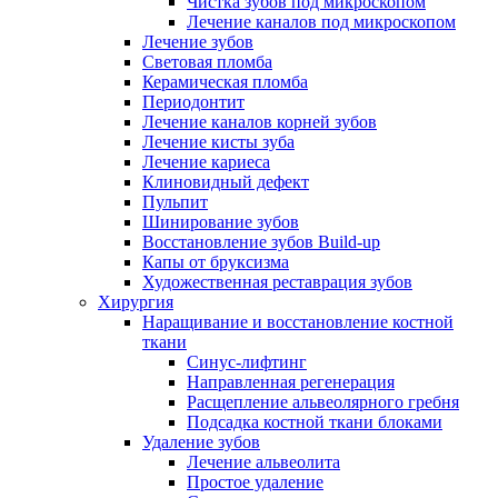
Чистка зубов под микроскопом
Лечение каналов под микроскопом
Лечение зубов
Световая пломба
Керамическая пломба
Периодонтит
Лечение каналов корней зубов
Лечение кисты зуба
Лечение кариеса
Клиновидный дефект
Пульпит
Шинирование зубов
Восстановление зубов Build-up
Капы от бруксизма
Художественная реставрация зубов
Хирургия
Наращивание и восстановление костной
ткани
Синус-лифтинг
Направленная регенерация
Расщепление альвеолярного гребня
Подсадка костной ткани блоками
Удаление зубов
Лечение альвеолита
Простое удаление