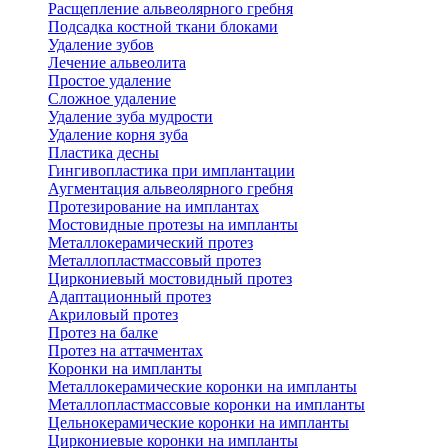
Расщепление альвеолярного гребня
Подсадка костной ткани блоками
Удаление зубов
Лечение альвеолита
Простое удаление
Сложное удаление
Удаление зуба мудрости
Удаление корня зуба
Пластика десны
Гингивопластика при имплантации
Аугментация альвеолярного гребня
Протезирование на имплантах
Мостовидные протезы на импланты
Металлокерамический протез
Металлопластмассовый протез
Циркониевый мостовидный протез
Адаптационный протез
Акриловый протез
Протез на балке
Протез на аттачментах
Коронки на импланты
Металлокерамические коронки на импланты
Металлопластмассовые коронки на импланты
Цельнокерамические коронки на импланты
Циркониевые коронки на импланты