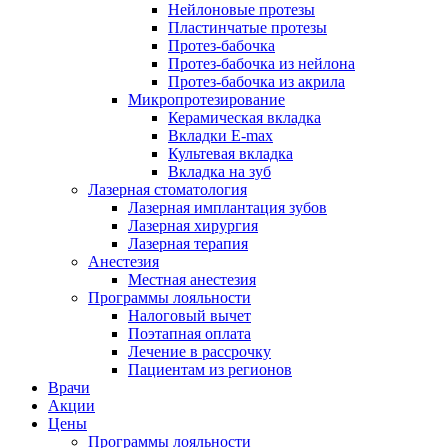
Нейлоновые протезы
Пластинчатые протезы
Протез-бабочка
Протез-бабочка из нейлона
Протез-бабочка из акрила
Микропротезирование
Керамическая вкладка
Вкладки E-max
Культевая вкладка
Вкладка на зуб
Лазерная стоматология
Лазерная имплантация зубов
Лазерная хирургия
Лазерная терапия
Анестезия
Местная анестезия
Программы лояльности
Налоговый вычет
Поэтапная оплата
Лечение в рассрочку
Пациентам из регионов
Врачи
Акции
Цены
Программы лояльности