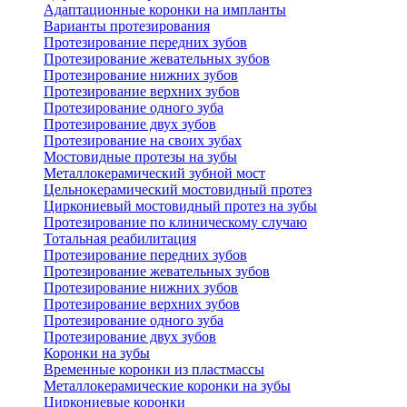
Адаптационные коронки на импланты
Варианты протезирования
Протезирование передних зубов
Протезирование жевательных зубов
Протезирование нижних зубов
Протезирование верхних зубов
Протезирование одного зуба
Протезирование двух зубов
Протезирование на своих зубах
Мостовидные протезы на зубы
Металлокерамический зубной мост
Цельнокерамический мостовидный протез
Циркониевый мостовидный протез на зубы
Протезирование по клиническому случаю
Тотальная реабилитация
Протезирование передних зубов
Протезирование жевательных зубов
Протезирование нижних зубов
Протезирование верхних зубов
Протезирование одного зуба
Протезирование двух зубов
Коронки на зубы
Временные коронки из пластмассы
Металлокерамические коронки на зубы
Циркониевые коронки