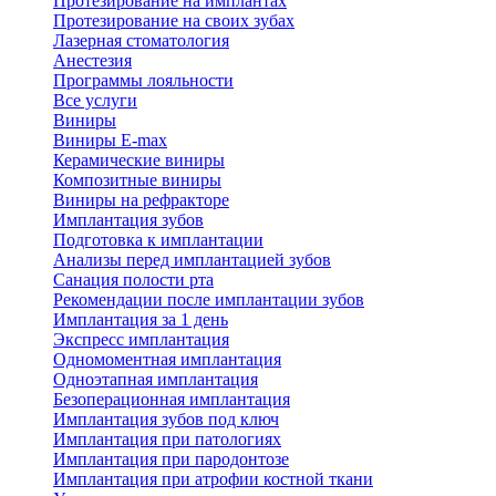
Протезирование на имплантах
Протезирование на своих зубах
Лазерная стоматология
Анестезия
Программы лояльности
Все услуги
Виниры
Виниры E-max
Керамические виниры
Композитные виниры
Виниры на рефракторе
Имплантация зубов
Подготовка к имплантации
Анализы перед имплантацией зубов
Санация полости рта
Рекомендации после имплантации зубов
Имплантация за 1 день
Экспресс имплантация
Одномоментная имплантация
Одноэтапная имплантация
Безоперационная имплантация
Имплантация зубов под ключ
Имплантация при патологиях
Имплантация при пародонтозе
Имплантация при атрофии костной ткани