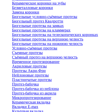
Керамические коронки на зубы
Безметалловые коронки
Замена коронки
Бюгельные условно-съёмные протезы
Бюгельный протез Квадротти
Бюгельные протезы на замках
Бюгельные протезы на кламмерах
Бюгельные протезы на телескопических коронках
Бюгельные протезы на верхнюю челюсть
Бюгельные протезы на нижнюю челюсть
Условно-съёмные протезы
Съемные протезы
Съёмный протез на верхнюю челюсть
Временное протезирование
Акриловые протезы
Протезы Акри-Фри
Нейлоновые протезы
Пластинчатые протезы
Протез-бабочка
Протез-бабочка из нейлона
Протез-бабочка из акрила
Микропротезирование
Керамическая вкладка
Вкладки E-max
Культевая вкладка