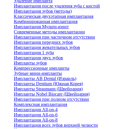
Удаление импланта
Имплантация после удаления зуба с кистой
Имплантация зубов (методы)
Классическая двухэтапная имплантация
Комбинированная имплантация
Имплантация Мульти-юнит
Современные методы имплантации
Имплантация при частичном отсутствии
Имплантация передних зубов
Имплантация жевательных зубов
Имплантация 1 зуба
Имплантация двух зубов
Импланты зубов
Компрессионные импланты
Зубные мини-импланты
Импланты AB Dental (Израиль)
Импланты Dentium (Южная Корея)
Импланты Straumann (Швейцария)
Импланты Nobel Biocare (Швейцария)
Имплантация при полном отсутствии
Комплексная имплантация
Имплантация All-on-4
Имплантация All-on-6
Имплантация All-on-8
Имплантация всех зубов верхней челюсти