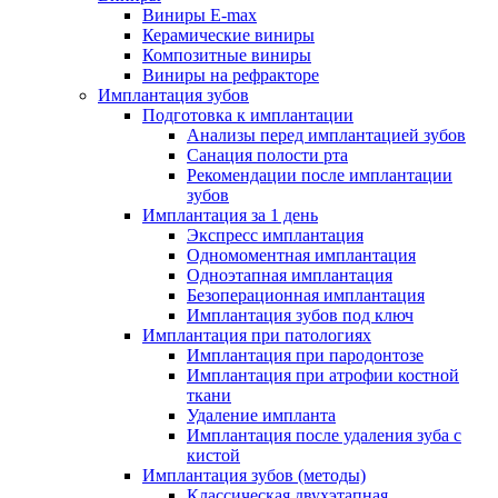
Виниры E-max
Керамические виниры
Композитные виниры
Виниры на рефракторе
Имплантация зубов
Подготовка к имплантации
Анализы перед имплантацией зубов
Санация полости рта
Рекомендации после имплантации
зубов
Имплантация за 1 день
Экспресс имплантация
Одномоментная имплантация
Одноэтапная имплантация
Безоперационная имплантация
Имплантация зубов под ключ
Имплантация при патологиях
Имплантация при пародонтозе
Имплантация при атрофии костной
ткани
Удаление импланта
Имплантация после удаления зуба с
кистой
Имплантация зубов (методы)
Классическая двухэтапная