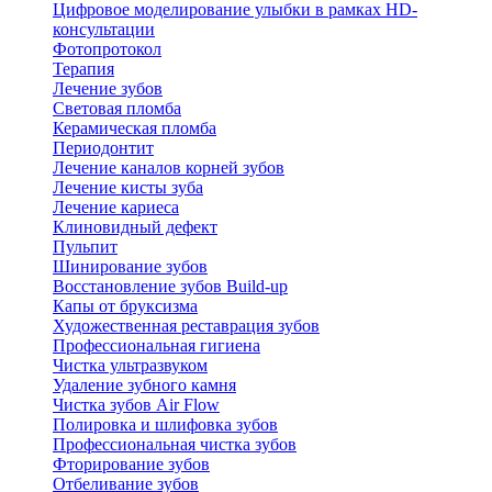
Цифровое моделирование улыбки в рамках HD-
консультации
Фотопротокол
Терапия
Лечение зубов
Световая пломба
Керамическая пломба
Периодонтит
Лечение каналов корней зубов
Лечение кисты зуба
Лечение кариеса
Клиновидный дефект
Пульпит
Шинирование зубов
Восстановление зубов Build-up
Капы от бруксизма
Художественная реставрация зубов
Профессиональная гигиена
Чистка ультразвуком
Удаление зубного камня
Чистка зубов Air Flow
Полировка и шлифовка зубов
Профессиональная чистка зубов
Фторирование зубов
Отбеливание зубов