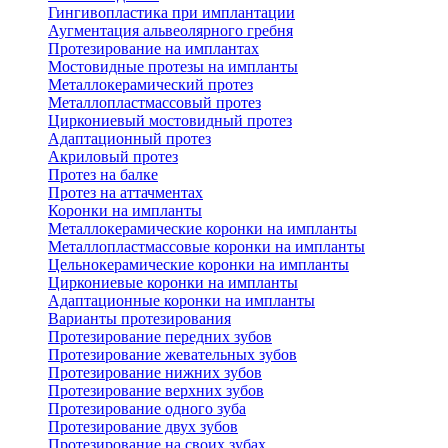
Гингивопластика при имплантации
Аугментация альвеолярного гребня
Протезирование на имплантах
Мостовидные протезы на импланты
Металлокерамический протез
Металлопластмассовый протез
Циркониевый мостовидный протез
Адаптационный протез
Акриловый протез
Протез на балке
Протез на аттачментах
Коронки на импланты
Металлокерамические коронки на импланты
Металлопластмассовые коронки на импланты
Цельнокерамические коронки на импланты
Циркониевые коронки на импланты
Адаптационные коронки на импланты
Варианты протезирования
Протезирование передних зубов
Протезирование жевательных зубов
Протезирование нижних зубов
Протезирование верхних зубов
Протезирование одного зуба
Протезирование двух зубов
Протезирование на своих зубах