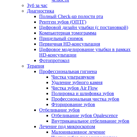
Зуб за час
Диагностика
Полный Check-up полости рта
Рентген зубов (ОПТГ)
Цифровой дизайн улыбки (с постановкой)
Компьютерная томограмма
Прицельный снимок
Первичная HD-консультация
Цифровое моделирование улыбки в рамках
HD-консультации
Фотопротокол
Терапия
Профессиональная гигиена
Чистка ультразвуком
Удаление зубного камня
Чистка зубов Air Flow
Полировка и шлифовка зубов
Профессиональная чистка зубов
Фторирование зубов
Отбеливание зубов
Отбеливание зубов Opalescence
Внутриканальное отбеливание зубов
Лечение под микроскопом
Малоинвазивное лечение