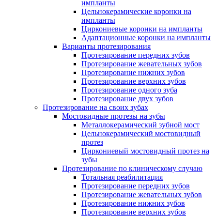
импланты
Цельнокерамические коронки на
импланты
Циркониевые коронки на импланты
Адаптационные коронки на импланты
Варианты протезирования
Протезирование передних зубов
Протезирование жевательных зубов
Протезирование нижних зубов
Протезирование верхних зубов
Протезирование одного зуба
Протезирование двух зубов
Протезирование на своих зубах
Мостовидные протезы на зубы
Металлокерамический зубной мост
Цельнокерамический мостовидный
протез
Циркониевый мостовидный протез на
зубы
Протезирование по клиническому случаю
Тотальная реабилитация
Протезирование передних зубов
Протезирование жевательных зубов
Протезирование нижних зубов
Протезирование верхних зубов