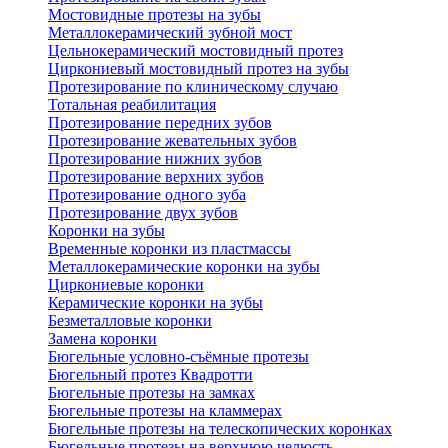
Мостовидные протезы на зубы
Металлокерамический зубной мост
Цельнокерамический мостовидный протез
Циркониевый мостовидный протез на зубы
Протезирование по клиническому случаю
Тотальная реабилитация
Протезирование передних зубов
Протезирование жевательных зубов
Протезирование нижних зубов
Протезирование верхних зубов
Протезирование одного зуба
Протезирование двух зубов
Коронки на зубы
Временные коронки из пластмассы
Металлокерамические коронки на зубы
Циркониевые коронки
Керамические коронки на зубы
Безметалловые коронки
Замена коронки
Бюгельные условно-съёмные протезы
Бюгельный протез Квадротти
Бюгельные протезы на замках
Бюгельные протезы на кламмерах
Бюгельные протезы на телескопических коронках
Бюгельные протезы на верхнюю челюсть