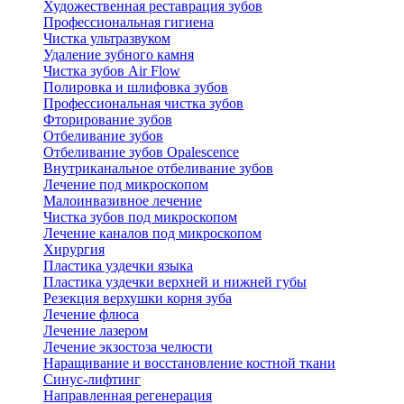
Художественная реставрация зубов
Профессиональная гигиена
Чистка ультразвуком
Удаление зубного камня
Чистка зубов Air Flow
Полировка и шлифовка зубов
Профессиональная чистка зубов
Фторирование зубов
Отбеливание зубов
Отбеливание зубов Opalescence
Внутриканальное отбеливание зубов
Лечение под микроскопом
Малоинвазивное лечение
Чистка зубов под микроскопом
Лечение каналов под микроскопом
Хирургия
Пластика уздечки языка
Пластика уздечки верхней и нижней губы
Резекция верхушки корня зуба
Лечение флюса
Лечение лазером
Лечение экзостоза челюсти
Наращивание и восстановление костной ткани
Синус-лифтинг
Направленная регенерация