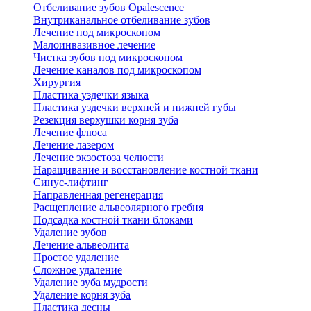
Отбеливание зубов Opalescence
Внутриканальное отбеливание зубов
Лечение под микроскопом
Малоинвазивное лечение
Чистка зубов под микроскопом
Лечение каналов под микроскопом
Хирургия
Пластика уздечки языка
Пластика уздечки верхней и нижней губы
Резекция верхушки корня зуба
Лечение флюса
Лечение лазером
Лечение экзостоза челюсти
Наращивание и восстановление костной ткани
Синус-лифтинг
Направленная регенерация
Расщепление альвеолярного гребня
Подсадка костной ткани блоками
Удаление зубов
Лечение альвеолита
Простое удаление
Сложное удаление
Удаление зуба мудрости
Удаление корня зуба
Пластика десны