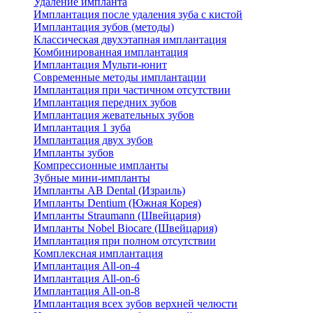
Удаление импланта
Имплантация после удаления зуба с кистой
Имплантация зубов (методы)
Классическая двухэтапная имплантация
Комбинированная имплантация
Имплантация Мульти-юнит
Современные методы имплантации
Имплантация при частичном отсутствии
Имплантация передних зубов
Имплантация жевательных зубов
Имплантация 1 зуба
Имплантация двух зубов
Импланты зубов
Компрессионные импланты
Зубные мини-импланты
Импланты AB Dental (Израиль)
Импланты Dentium (Южная Корея)
Импланты Straumann (Швейцария)
Импланты Nobel Biocare (Швейцария)
Имплантация при полном отсутствии
Комплексная имплантация
Имплантация All-on-4
Имплантация All-on-6
Имплантация All-on-8
Имплантация всех зубов верхней челюсти