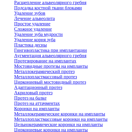
Расщепление альвеолярного гребня
Подсадка костной ткани блоками
Удаление зубов
Лечение альвеолита
Простое удаление
Сложное удаление
Удаление зуба мудрости
Удаление корня зуба
Пластика десны
Гингивопластика при имплантации
Аугментация альвеолярного гребня
Протезирование на имплантах
Мостовидные протезы на импланты
Металлокерамический протез
Металлопластмассовый протез
Циркониевый мостовидный протез
Адаптационный протез
Акриловый протез
Протез на балке
Протез на аттачментах
Коронки на импланты
Металлокерамические коронки на импланты
Металлопластмассовые коронки на импланты
Цельнокерамические коронки на импланты
Циркониевые коронки на импланты