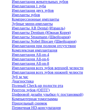
Имплантация жевательных зубов
Имплантация 1 зуба
Имплантация двух зубов
Импланты зубов
Компрессионные импланты
Зубные мини-импланты
Импланты AB Dental (Израиль)
Импланты Dentium (Южная Корея)
Импланты Straumann (Швейцария)
Импланты Nobel Biocare (Швейцария)
Имплантация при полном отсутствии
Комплексная имплантация
Имплантация All-on-4
Имплантация All-on-6
Имплантация All-on-8
Имплантация всех зубов верхней челюсти
Имплантация всех зубов нижней челюсти
Зуб за час
Диагностика
Полный Check-up полости рта
Рентген зубов (ОПТГ)
Цифровой дизайн улыбки (с постановкой)
Компьютерная томограмма
Прицельный снимок
Первичная HD-консультация