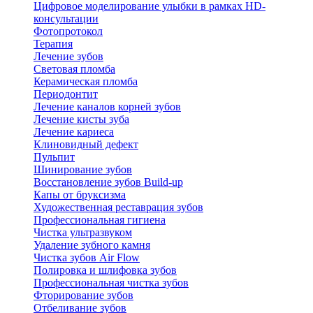
Цифровое моделирование улыбки в рамках HD-
консультации
Фотопротокол
Терапия
Лечение зубов
Световая пломба
Керамическая пломба
Периодонтит
Лечение каналов корней зубов
Лечение кисты зуба
Лечение кариеса
Клиновидный дефект
Пульпит
Шинирование зубов
Восстановление зубов Build-up
Капы от бруксизма
Художественная реставрация зубов
Профессиональная гигиена
Чистка ультразвуком
Удаление зубного камня
Чистка зубов Air Flow
Полировка и шлифовка зубов
Профессиональная чистка зубов
Фторирование зубов
Отбеливание зубов