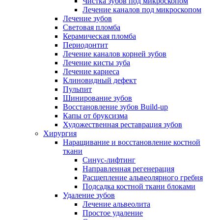
Чистка зубов под микроскопом
Лечение каналов под микроскопом
Лечение зубов
Световая пломба
Керамическая пломба
Периодонтит
Лечение каналов корней зубов
Лечение кисты зуба
Лечение кариеса
Клиновидный дефект
Пульпит
Шинирование зубов
Восстановление зубов Build-up
Капы от бруксизма
Художественная реставрация зубов
Хирургия
Наращивание и восстановление костной
ткани
Синус-лифтинг
Направленная регенерация
Расщепление альвеолярного гребня
Подсадка костной ткани блоками
Удаление зубов
Лечение альвеолита
Простое удаление