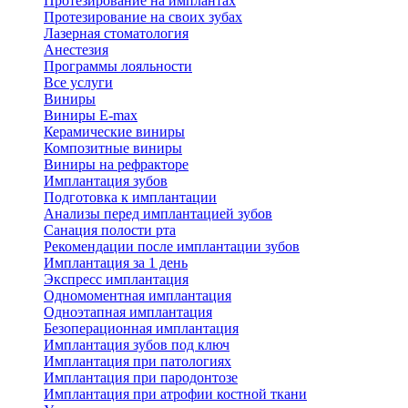
Протезирование на имплантах
Протезирование на своих зубах
Лазерная стоматология
Анестезия
Программы лояльности
Все услуги
Виниры
Виниры E-max
Керамические виниры
Композитные виниры
Виниры на рефракторе
Имплантация зубов
Подготовка к имплантации
Анализы перед имплантацией зубов
Санация полости рта
Рекомендации после имплантации зубов
Имплантация за 1 день
Экспресс имплантация
Одномоментная имплантация
Одноэтапная имплантация
Безоперационная имплантация
Имплантация зубов под ключ
Имплантация при патологиях
Имплантация при пародонтозе
Имплантация при атрофии костной ткани