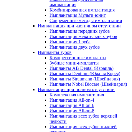
имплантация
Комбинированная имплантация
Имплантация Мульти-юнит
Современные методы имплантации
Имплантация при частичном отсутствии
Имплантация передних зубов
Имплантация жевательных зубов
Имплантация 1 зуба
Имплантация двух зубов
Импланты зубов
Компрессионные импланты
Зубные мини-импланты
Импланты AB Dental (Израиль)
Импланты Dentium (Южная Корея)
Импланты Straumann (Швейцария)
Импланты Nobel Biocare (Швейцария)
Имплантация при полном отсутствии
Комплексная имплантация
Имплантация All-on-4
Имплантация All-on-6
Имплантация All-on-8
Имплантация всех зубов верхней
челюсти
Имплантация всех зубов нижней
челюсти