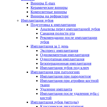
Виниры E-max
Керамические виниры
Композитные виниры
Виниры на рефракторе
Имплантация зубов
Подготовка к имплантации
Анализы перед имплантацией зубов
Санация полости рта
Рекомендации после имплантации
зубов
Имплантация за 1 день
Экспресс имплантация
Одномоментная имплантация
Одноэтапная имплантация
Безоперационная имплантация
Имплантация зубов под ключ
Имплантация при патологиях
Имплантация при пародонтозе
Имплантация при атрофии костной
ткани
Удаление импланта
Имплантация после удаления зуба с
кистой
Имплантация зубов (методы)
Классическая двухэтапная