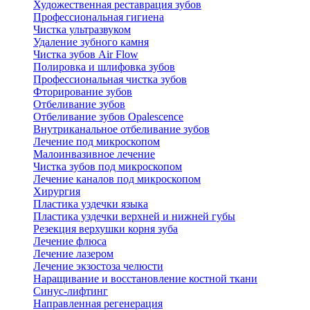
Художественная реставрация зубов
Профессиональная гигиена
Чистка ультразвуком
Удаление зубного камня
Чистка зубов Air Flow
Полировка и шлифовка зубов
Профессиональная чистка зубов
Фторирование зубов
Отбеливание зубов
Отбеливание зубов Opalescence
Внутриканальное отбеливание зубов
Лечение под микроскопом
Малоинвазивное лечение
Чистка зубов под микроскопом
Лечение каналов под микроскопом
Хирургия
Пластика уздечки языка
Пластика уздечки верхней и нижней губы
Резекция верхушки корня зуба
Лечение флюса
Лечение лазером
Лечение экзостоза челюсти
Наращивание и восстановление костной ткани
Синус-лифтинг
Направленная регенерация