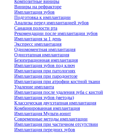
Композитные виниры
Виниры на рефракторе
Имплантация зубов
Подготовка к имплантации
Анализы перед имплантацией зубов
Санация полости рта
Рекомендации после имплантации зубов
Имплантация за 1 день
Экспресс имплантация
Одномоментная имплантация
Одноэтапная имплантация
Безоперационная имплантация
Имплантация зубов под ключ
Имплантация при патологиях
Имплантация при пародонтозе
Имплантация при атрофии костной ткани
Удаление импланта
Имплантация после удаления зуба с кистой
Имплантация зубов (методы)
Классическая двухэтапная имплантация
Комбинированная имплантация
Имплантация Мульти-юнит
Современные методы имплантации
Имплантация при частичном отсутствии
Имплантация передних зубов