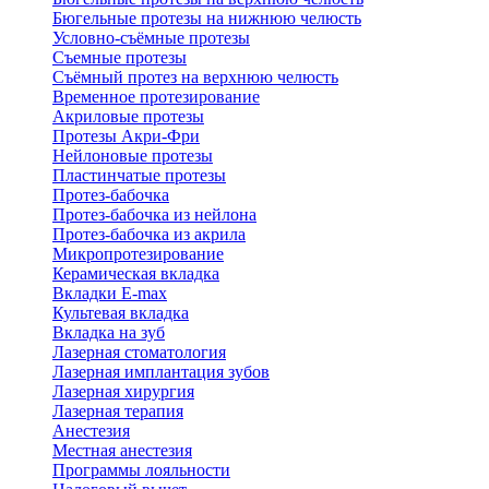
Бюгельные протезы на нижнюю челюсть
Условно-съёмные протезы
Съемные протезы
Съёмный протез на верхнюю челюсть
Временное протезирование
Акриловые протезы
Протезы Акри-Фри
Нейлоновые протезы
Пластинчатые протезы
Протез-бабочка
Протез-бабочка из нейлона
Протез-бабочка из акрила
Микропротезирование
Керамическая вкладка
Вкладки E-max
Культевая вкладка
Вкладка на зуб
Лазерная стоматология
Лазерная имплантация зубов
Лазерная хирургия
Лазерная терапия
Анестезия
Местная анестезия
Программы лояльности