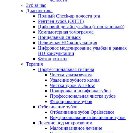
Зуб за час
Диагностика
Полный Check-up полости рта
Рентген зубов (ОПТГ)
Цифровой дизайн улыбки (с постановкой)
Компьютерная томограмма
Прицельный снимок
Первичная HD-консультация
Цифровое моделирование улыбки в рамках
HD-консультации
Фотопротокол
Терапия
Профессиональная гигиена
Чистка ультразвуком
Удаление зубного камня
Чистка зубов Air Flow
Полировка и шлифовка зубов
Профессиональная чистка зубов
Фторирование зубов
Отбеливание зубов
Отбеливание зубов Opalescence
Внутриканальное отбеливание зубов
Лечение под микроскопом
Малоинвазивное лечение