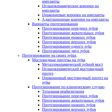
импланты
Цельнокерамические коронки на
импланты
Циркониевые коронки на импланты
Адаптационные коронки на импланты
Варианты протезирования
Протезирование передних зубов
Протезирование жевательных зубов
Протезирование нижних зубов
Протезирование верхних зубов
Протезирование одного зуба
Протезирование двух зубов
Протезирование на своих зубах
Мостовидные протезы на зубы
Металлокерамический зубной мост
Цельнокерамический мостовидный
протез
Циркониевый мостовидный протез на
зубы
Протезирование по клиническому случаю
Тотальная реабилитация
Протезирование передних зубов
Протезирование жевательных зубов
Протезирование нижних зубов
Протезирование верхних зубов