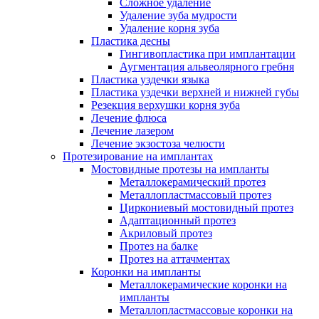
Сложное удаление
Удаление зуба мудрости
Удаление корня зуба
Пластика десны
Гингивопластика при имплантации
Аугментация альвеолярного гребня
Пластика уздечки языка
Пластика уздечки верхней и нижней губы
Резекция верхушки корня зуба
Лечение флюса
Лечение лазером
Лечение экзостоза челюсти
Протезирование на имплантах
Мостовидные протезы на импланты
Металлокерамический протез
Металлопластмассовый протез
Циркониевый мостовидный протез
Адаптационный протез
Акриловый протез
Протез на балке
Протез на аттачментах
Коронки на импланты
Металлокерамические коронки на
импланты
Металлопластмассовые коронки на