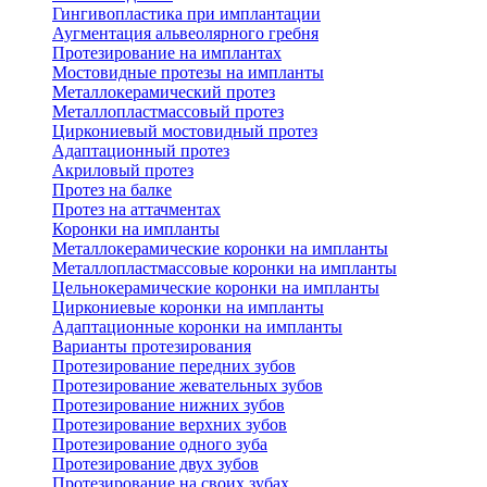
Гингивопластика при имплантации
Аугментация альвеолярного гребня
Протезирование на имплантах
Мостовидные протезы на импланты
Металлокерамический протез
Металлопластмассовый протез
Циркониевый мостовидный протез
Адаптационный протез
Акриловый протез
Протез на балке
Протез на аттачментах
Коронки на импланты
Металлокерамические коронки на импланты
Металлопластмассовые коронки на импланты
Цельнокерамические коронки на импланты
Циркониевые коронки на импланты
Адаптационные коронки на импланты
Варианты протезирования
Протезирование передних зубов
Протезирование жевательных зубов
Протезирование нижних зубов
Протезирование верхних зубов
Протезирование одного зуба
Протезирование двух зубов
Протезирование на своих зубах