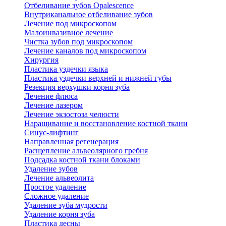
Отбеливание зубов Opalescence
Внутриканальное отбеливание зубов
Лечение под микроскопом
Малоинвазивное лечение
Чистка зубов под микроскопом
Лечение каналов под микроскопом
Хирургия
Пластика уздечки языка
Пластика уздечки верхней и нижней губы
Резекция верхушки корня зуба
Лечение флюса
Лечение лазером
Лечение экзостоза челюсти
Наращивание и восстановление костной ткани
Синус-лифтинг
Направленная регенерация
Расщепление альвеолярного гребня
Подсадка костной ткани блоками
Удаление зубов
Лечение альвеолита
Простое удаление
Сложное удаление
Удаление зуба мудрости
Удаление корня зуба
Пластика десны