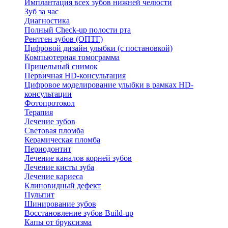
Имплантация всех зубов нижней челюсти
Зуб за час
Диагностика
Полный Check-up полости рта
Рентген зубов (ОПТГ)
Цифровой дизайн улыбки (с постановкой)
Компьютерная томограмма
Прицельный снимок
Первичная HD-консультация
Цифровое моделирование улыбки в рамках HD-
консультации
Фотопротокол
Терапия
Лечение зубов
Световая пломба
Керамическая пломба
Периодонтит
Лечение каналов корней зубов
Лечение кисты зуба
Лечение кариеса
Клиновидный дефект
Пульпит
Шинирование зубов
Восстановление зубов Build-up
Капы от бруксизма