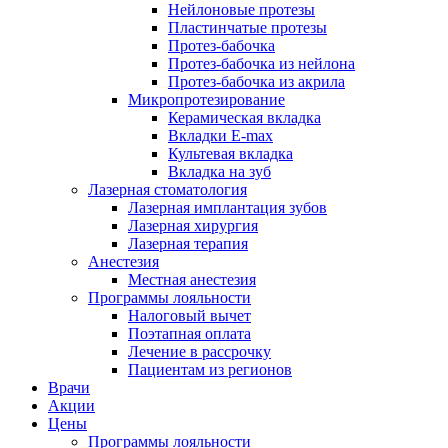
Нейлоновые протезы
Пластинчатые протезы
Протез-бабочка
Протез-бабочка из нейлона
Протез-бабочка из акрила
Микропротезирование
Керамическая вкладка
Вкладки E-max
Культевая вкладка
Вкладка на зуб
Лазерная стоматология
Лазерная имплантация зубов
Лазерная хирургия
Лазерная терапия
Анестезия
Местная анестезия
Программы лояльности
Налоговый вычет
Поэтапная оплата
Лечение в рассрочку
Пациентам из регионов
Врачи
Акции
Цены
Программы лояльности