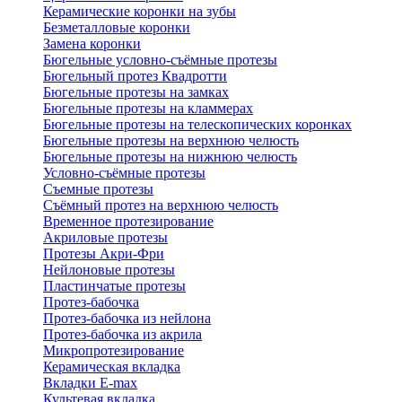
Керамические коронки на зубы
Безметалловые коронки
Замена коронки
Бюгельные условно-съёмные протезы
Бюгельный протез Квадротти
Бюгельные протезы на замках
Бюгельные протезы на кламмерах
Бюгельные протезы на телескопических коронках
Бюгельные протезы на верхнюю челюсть
Бюгельные протезы на нижнюю челюсть
Условно-съёмные протезы
Съемные протезы
Съёмный протез на верхнюю челюсть
Временное протезирование
Акриловые протезы
Протезы Акри-Фри
Нейлоновые протезы
Пластинчатые протезы
Протез-бабочка
Протез-бабочка из нейлона
Протез-бабочка из акрила
Микропротезирование
Керамическая вкладка
Вкладки E-max
Культевая вкладка