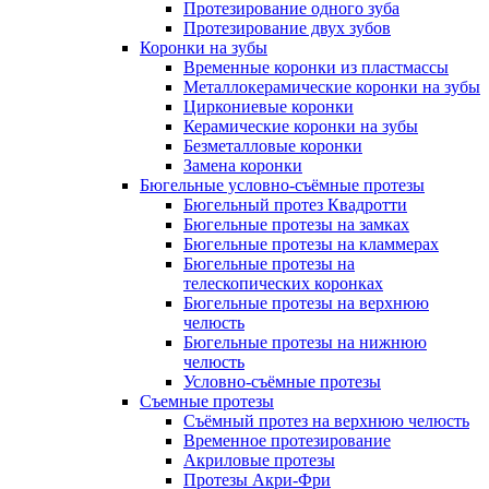
Протезирование одного зуба
Протезирование двух зубов
Коронки на зубы
Временные коронки из пластмассы
Металлокерамические коронки на зубы
Циркониевые коронки
Керамические коронки на зубы
Безметалловые коронки
Замена коронки
Бюгельные условно-съёмные протезы
Бюгельный протез Квадротти
Бюгельные протезы на замках
Бюгельные протезы на кламмерах
Бюгельные протезы на
телескопических коронках
Бюгельные протезы на верхнюю
челюсть
Бюгельные протезы на нижнюю
челюсть
Условно-съёмные протезы
Съемные протезы
Съёмный протез на верхнюю челюсть
Временное протезирование
Акриловые протезы
Протезы Акри-Фри