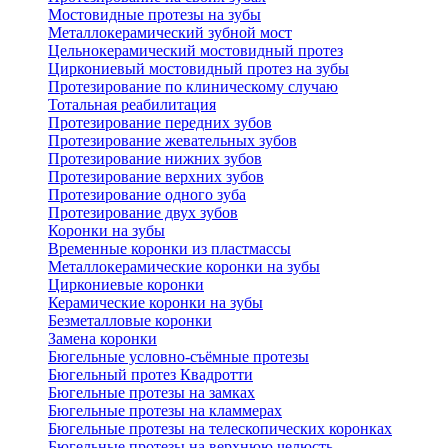
Мостовидные протезы на зубы
Металлокерамический зубной мост
Цельнокерамический мостовидный протез
Циркониевый мостовидный протез на зубы
Протезирование по клиническому случаю
Тотальная реабилитация
Протезирование передних зубов
Протезирование жевательных зубов
Протезирование нижних зубов
Протезирование верхних зубов
Протезирование одного зуба
Протезирование двух зубов
Коронки на зубы
Временные коронки из пластмассы
Металлокерамические коронки на зубы
Циркониевые коронки
Керамические коронки на зубы
Безметалловые коронки
Замена коронки
Бюгельные условно-съёмные протезы
Бюгельный протез Квадротти
Бюгельные протезы на замках
Бюгельные протезы на кламмерах
Бюгельные протезы на телескопических коронках
Бюгельные протезы на верхнюю челюсть