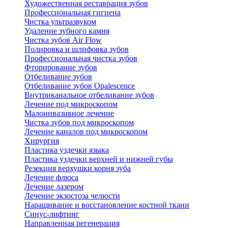
Художественная реставрация зубов
Профессиональная гигиена
Чистка ультразвуком
Удаление зубного камня
Чистка зубов Air Flow
Полировка и шлифовка зубов
Профессиональная чистка зубов
Фторирование зубов
Отбеливание зубов
Отбеливание зубов Opalescence
Внутриканальное отбеливание зубов
Лечение под микроскопом
Малоинвазивное лечение
Чистка зубов под микроскопом
Лечение каналов под микроскопом
Хирургия
Пластика уздечки языка
Пластика уздечки верхней и нижней губы
Резекция верхушки корня зуба
Лечение флюса
Лечение лазером
Лечение экзостоза челюсти
Наращивание и восстановление костной ткани
Синус-лифтинг
Направленная регенерация