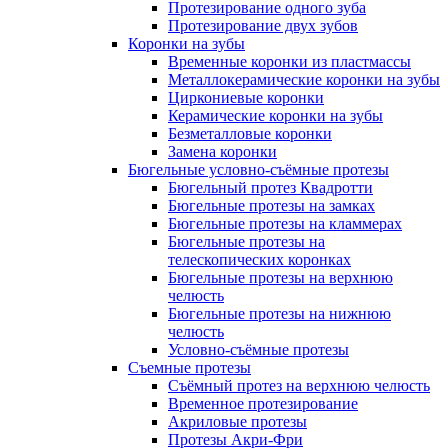
Протезирование одного зуба
Протезирование двух зубов
Коронки на зубы
Временные коронки из пластмассы
Металлокерамические коронки на зубы
Циркониевые коронки
Керамические коронки на зубы
Безметалловые коронки
Замена коронки
Бюгельные условно-съёмные протезы
Бюгельный протез Квадротти
Бюгельные протезы на замках
Бюгельные протезы на кламмерах
Бюгельные протезы на
телескопических коронках
Бюгельные протезы на верхнюю
челюсть
Бюгельные протезы на нижнюю
челюсть
Условно-съёмные протезы
Съемные протезы
Съёмный протез на верхнюю челюсть
Временное протезирование
Акриловые протезы
Протезы Акри-Фри