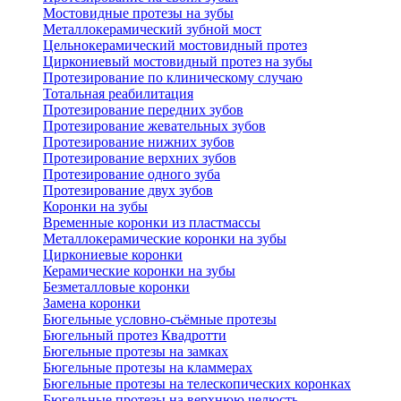
Мостовидные протезы на зубы
Металлокерамический зубной мост
Цельнокерамический мостовидный протез
Циркониевый мостовидный протез на зубы
Протезирование по клиническому случаю
Тотальная реабилитация
Протезирование передних зубов
Протезирование жевательных зубов
Протезирование нижних зубов
Протезирование верхних зубов
Протезирование одного зуба
Протезирование двух зубов
Коронки на зубы
Временные коронки из пластмассы
Металлокерамические коронки на зубы
Циркониевые коронки
Керамические коронки на зубы
Безметалловые коронки
Замена коронки
Бюгельные условно-съёмные протезы
Бюгельный протез Квадротти
Бюгельные протезы на замках
Бюгельные протезы на кламмерах
Бюгельные протезы на телескопических коронках
Бюгельные протезы на верхнюю челюсть