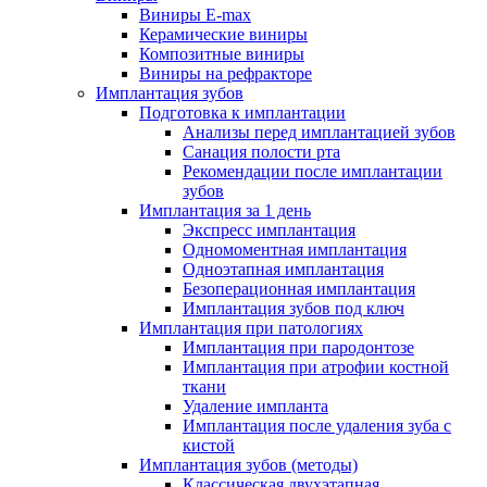
Виниры E-max
Керамические виниры
Композитные виниры
Виниры на рефракторе
Имплантация зубов
Подготовка к имплантации
Анализы перед имплантацией зубов
Санация полости рта
Рекомендации после имплантации
зубов
Имплантация за 1 день
Экспресс имплантация
Одномоментная имплантация
Одноэтапная имплантация
Безоперационная имплантация
Имплантация зубов под ключ
Имплантация при патологиях
Имплантация при пародонтозе
Имплантация при атрофии костной
ткани
Удаление импланта
Имплантация после удаления зуба с
кистой
Имплантация зубов (методы)
Классическая двухэтапная