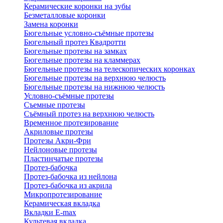
Керамические коронки на зубы
Безметалловые коронки
Замена коронки
Бюгельные условно-съёмные протезы
Бюгельный протез Квадротти
Бюгельные протезы на замках
Бюгельные протезы на кламмерах
Бюгельные протезы на телескопических коронках
Бюгельные протезы на верхнюю челюсть
Бюгельные протезы на нижнюю челюсть
Условно-съёмные протезы
Съемные протезы
Съёмный протез на верхнюю челюсть
Временное протезирование
Акриловые протезы
Протезы Акри-Фри
Нейлоновые протезы
Пластинчатые протезы
Протез-бабочка
Протез-бабочка из нейлона
Протез-бабочка из акрила
Микропротезирование
Керамическая вкладка
Вкладки E-max
Культевая вкладка