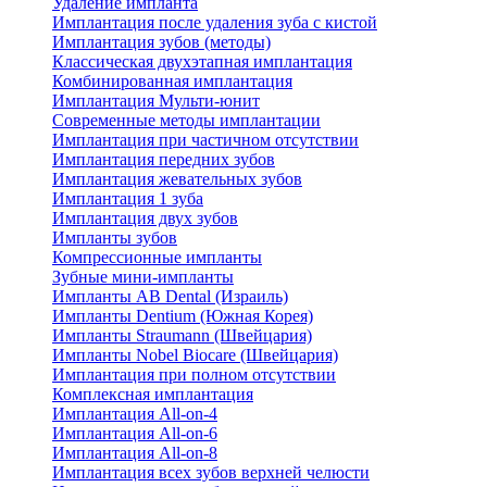
Удаление импланта
Имплантация после удаления зуба с кистой
Имплантация зубов (методы)
Классическая двухэтапная имплантация
Комбинированная имплантация
Имплантация Мульти-юнит
Современные методы имплантации
Имплантация при частичном отсутствии
Имплантация передних зубов
Имплантация жевательных зубов
Имплантация 1 зуба
Имплантация двух зубов
Импланты зубов
Компрессионные импланты
Зубные мини-импланты
Импланты AB Dental (Израиль)
Импланты Dentium (Южная Корея)
Импланты Straumann (Швейцария)
Импланты Nobel Biocare (Швейцария)
Имплантация при полном отсутствии
Комплексная имплантация
Имплантация All-on-4
Имплантация All-on-6
Имплантация All-on-8
Имплантация всех зубов верхней челюсти