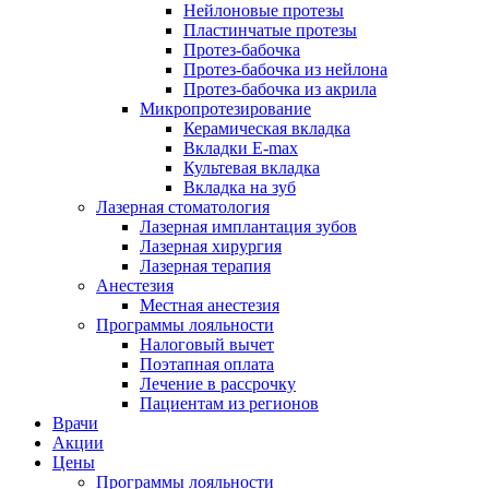
Нейлоновые протезы
Пластинчатые протезы
Протез-бабочка
Протез-бабочка из нейлона
Протез-бабочка из акрила
Микропротезирование
Керамическая вкладка
Вкладки E-max
Культевая вкладка
Вкладка на зуб
Лазерная стоматология
Лазерная имплантация зубов
Лазерная хирургия
Лазерная терапия
Анестезия
Местная анестезия
Программы лояльности
Налоговый вычет
Поэтапная оплата
Лечение в рассрочку
Пациентам из регионов
Врачи
Акции
Цены
Программы лояльности