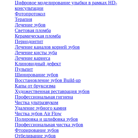
Цифровое моделирование улыбки в рамках HD-
консультации
Фотопротокол
Терапия
Лечение зубов
Световая пломба
Керамическая пломба
Периодонтит
Лечение каналов корней зубов
Лечение кисты зуба
Лечение кариеса
Клиновидный дефект
Пульпит
Шинирование зубов
Восстановление зубов Build-up
Капы от бруксизма
Художественная реставрация зубов
Профессиональная гигиена
Чистка ультразвуком
Удаление зубного камня
Чистка зубов Air Flow
Полировка и шлифовка зубов
Профессиональная чистка зубов
Фторирование зубов
Отбеливание зубов