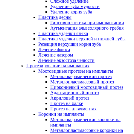
Сложное удаление
Удаление зуба мудрости
Удаление корня зуба
Пластика десны
Гингивопластика при имплантации
Аугментация альвеолярного гребня
Пластика уздечки языка
Пластика уздечки верхней и нижней губы
Резекция верхушки корня зуба
Лечение флюса
Лечение лазером
Лечение экзостоза челюсти
Протезирование на имплантах
Мостовидные протезы на импланты
Металлокерамический протез
Металлопластмассовый протез
Циркониевый мостовидный протез
Адаптационный протез
Акриловый протез
Протез на балке
Протез на аттачментах
Коронки на импланты
Металлокерамические коронки на
импланты
Металлопластмассовые коронки на