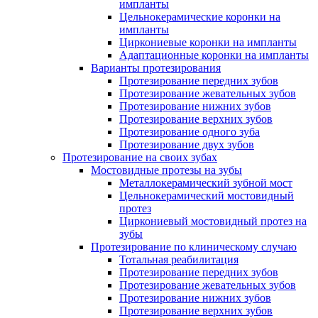
импланты
Цельнокерамические коронки на
импланты
Циркониевые коронки на импланты
Адаптационные коронки на импланты
Варианты протезирования
Протезирование передних зубов
Протезирование жевательных зубов
Протезирование нижних зубов
Протезирование верхних зубов
Протезирование одного зуба
Протезирование двух зубов
Протезирование на своих зубах
Мостовидные протезы на зубы
Металлокерамический зубной мост
Цельнокерамический мостовидный
протез
Циркониевый мостовидный протез на
зубы
Протезирование по клиническому случаю
Тотальная реабилитация
Протезирование передних зубов
Протезирование жевательных зубов
Протезирование нижних зубов
Протезирование верхних зубов