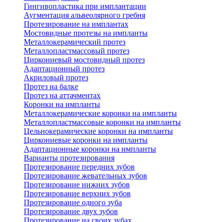
Гингивопластика при имплантации
Аугментация альвеолярного гребня
Протезирование на имплантах
Мостовидные протезы на импланты
Металлокерамический протез
Металлопластмассовый протез
Циркониевый мостовидный протез
Адаптационный протез
Акриловый протез
Протез на балке
Протез на аттачментах
Коронки на импланты
Металлокерамические коронки на импланты
Металлопластмассовые коронки на импланты
Цельнокерамические коронки на импланты
Циркониевые коронки на импланты
Адаптационные коронки на импланты
Варианты протезирования
Протезирование передних зубов
Протезирование жевательных зубов
Протезирование нижних зубов
Протезирование верхних зубов
Протезирование одного зуба
Протезирование двух зубов
Протезирование на своих зубах