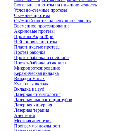
Бюгельные протезы на нижнюю челюсть
Условно-съёмные протезы
Съемные протезы
Съёмный протез на верхнюю челюсть
Временное протезирование
Акриловые протезы
Протезы Акри-Фри
Нейлоновые протезы
Пластинчатые протезы
Протез-бабочка
Протез-бабочка из нейлона
Протез-бабочка из акрила
Микропротезирование
Керамическая вкладка
Вкладки E-max
Культевая вкладка
Вкладка на зуб
Лазерная стоматология
Лазерная имплантация зубов
Лазерная хирургия
Лазерная терапия
Анестезия
Местная анестезия
Программы лояльности