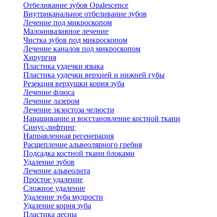
Отбеливание зубов Opalescence
Внутриканальное отбеливание зубов
Лечение под микроскопом
Малоинвазивное лечение
Чистка зубов под микроскопом
Лечение каналов под микроскопом
Хирургия
Пластика уздечки языка
Пластика уздечки верхней и нижней губы
Резекция верхушки корня зуба
Лечение флюса
Лечение лазером
Лечение экзостоза челюсти
Наращивание и восстановление костной ткани
Синус-лифтинг
Направленная регенерация
Расщепление альвеолярного гребня
Подсадка костной ткани блоками
Удаление зубов
Лечение альвеолита
Простое удаление
Сложное удаление
Удаление зуба мудрости
Удаление корня зуба
Пластика десны