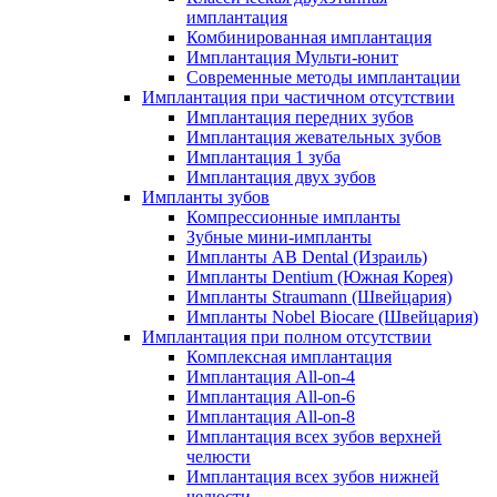
имплантация
Комбинированная имплантация
Имплантация Мульти-юнит
Современные методы имплантации
Имплантация при частичном отсутствии
Имплантация передних зубов
Имплантация жевательных зубов
Имплантация 1 зуба
Имплантация двух зубов
Импланты зубов
Компрессионные импланты
Зубные мини-импланты
Импланты AB Dental (Израиль)
Импланты Dentium (Южная Корея)
Импланты Straumann (Швейцария)
Импланты Nobel Biocare (Швейцария)
Имплантация при полном отсутствии
Комплексная имплантация
Имплантация All-on-4
Имплантация All-on-6
Имплантация All-on-8
Имплантация всех зубов верхней
челюсти
Имплантация всех зубов нижней
челюсти