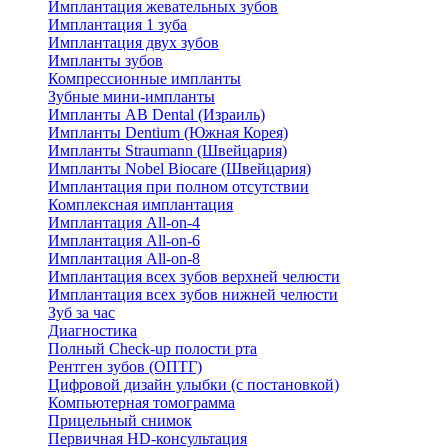
Имплантация жевательных зубов
Имплантация 1 зуба
Имплантация двух зубов
Импланты зубов
Компрессионные импланты
Зубные мини-импланты
Импланты AB Dental (Израиль)
Импланты Dentium (Южная Корея)
Импланты Straumann (Швейцария)
Импланты Nobel Biocare (Швейцария)
Имплантация при полном отсутствии
Комплексная имплантация
Имплантация All-on-4
Имплантация All-on-6
Имплантация All-on-8
Имплантация всех зубов верхней челюсти
Имплантация всех зубов нижней челюсти
Зуб за час
Диагностика
Полный Check-up полости рта
Рентген зубов (ОПТГ)
Цифровой дизайн улыбки (с постановкой)
Компьютерная томограмма
Прицельный снимок
Первичная HD-консультация