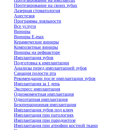
Протезирование на имплантах
Протезирование на своих зубах
Лазерная стоматология
Анестезия
Программы лояльности
Все услуги
Виниры
Виниры E-max
Керамические виниры
Композитные виниры
Виниры на рефракторе
Имплантация зубов
Подготовка к имплантации
Анализы перед имплантацией зубов
Санация полости рта
Рекомендации после имплантации зубов
Имплантация за 1 день
Экспресс имплантация
Одномоментная имплантация
Одноэтапная имплантация
Безоперационная имплантация
Имплантация зубов под ключ
Имплантация при патологиях
Имплантация при пародонтозе
Имплантация при атрофии костной ткани