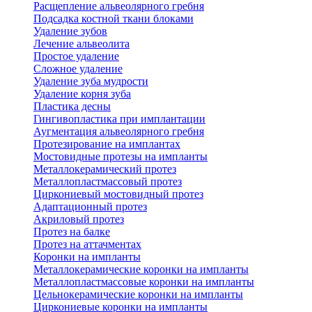
Расщепление альвеолярного гребня
Подсадка костной ткани блоками
Удаление зубов
Лечение альвеолита
Простое удаление
Сложное удаление
Удаление зуба мудрости
Удаление корня зуба
Пластика десны
Гингивопластика при имплантации
Аугментация альвеолярного гребня
Протезирование на имплантах
Мостовидные протезы на импланты
Металлокерамический протез
Металлопластмассовый протез
Циркониевый мостовидный протез
Адаптационный протез
Акриловый протез
Протез на балке
Протез на аттачментах
Коронки на импланты
Металлокерамические коронки на импланты
Металлопластмассовые коронки на импланты
Цельнокерамические коронки на импланты
Циркониевые коронки на импланты