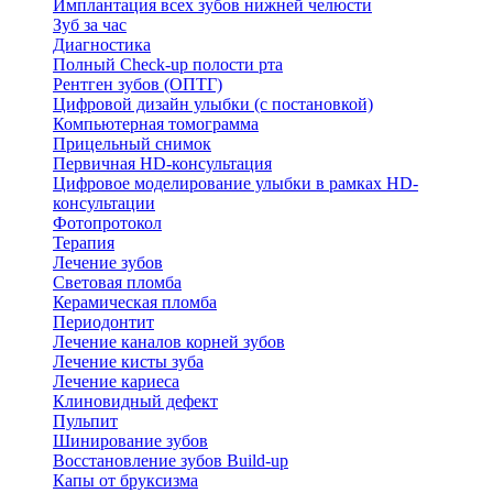
Имплантация всех зубов нижней челюсти
Зуб за час
Диагностика
Полный Check-up полости рта
Рентген зубов (ОПТГ)
Цифровой дизайн улыбки (с постановкой)
Компьютерная томограмма
Прицельный снимок
Первичная HD-консультация
Цифровое моделирование улыбки в рамках HD-
консультации
Фотопротокол
Терапия
Лечение зубов
Световая пломба
Керамическая пломба
Периодонтит
Лечение каналов корней зубов
Лечение кисты зуба
Лечение кариеса
Клиновидный дефект
Пульпит
Шинирование зубов
Восстановление зубов Build-up
Капы от бруксизма