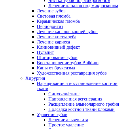
Чистка зубов под микроскопом
Лечение каналов под микроскопом
Лечение зубов
Световая пломба
Керамическая пломба
Периодонтит
Лечение каналов корней зубов
Лечение кисты зуба
Лечение кариеса
Клиновидный дефект
Пульпит
Шинирование зубов
Восстановление зубов Build-up
Капы от бруксизма
Художественная реставрация зубов
Хирургия
Наращивание и восстановление костной
ткани
Синус-лифтинг
Направленная регенерация
Расщепление альвеолярного гребня
Подсадка костной ткани блоками
Удаление зубов
Лечение альвеолита
Простое удаление