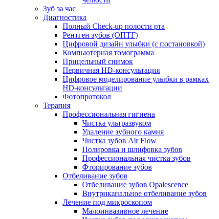
Зуб за час
Диагностика
Полный Check-up полости рта
Рентген зубов (ОПТГ)
Цифровой дизайн улыбки (с постановкой)
Компьютерная томограмма
Прицельный снимок
Первичная HD-консультация
Цифровое моделирование улыбки в рамках
HD-консультации
Фотопротокол
Терапия
Профессиональная гигиена
Чистка ультразвуком
Удаление зубного камня
Чистка зубов Air Flow
Полировка и шлифовка зубов
Профессиональная чистка зубов
Фторирование зубов
Отбеливание зубов
Отбеливание зубов Opalescence
Внутриканальное отбеливание зубов
Лечение под микроскопом
Малоинвазивное лечение