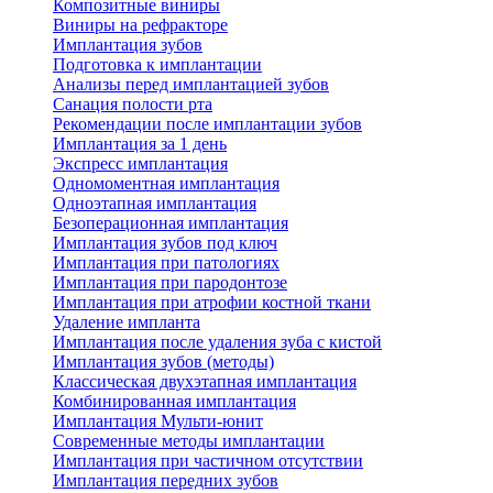
Композитные виниры
Виниры на рефракторе
Имплантация зубов
Подготовка к имплантации
Анализы перед имплантацией зубов
Санация полости рта
Рекомендации после имплантации зубов
Имплантация за 1 день
Экспресс имплантация
Одномоментная имплантация
Одноэтапная имплантация
Безоперационная имплантация
Имплантация зубов под ключ
Имплантация при патологиях
Имплантация при пародонтозе
Имплантация при атрофии костной ткани
Удаление импланта
Имплантация после удаления зуба с кистой
Имплантация зубов (методы)
Классическая двухэтапная имплантация
Комбинированная имплантация
Имплантация Мульти-юнит
Современные методы имплантации
Имплантация при частичном отсутствии
Имплантация передних зубов