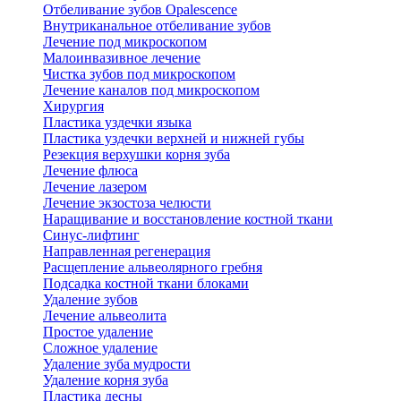
Отбеливание зубов Opalescence
Внутриканальное отбеливание зубов
Лечение под микроскопом
Малоинвазивное лечение
Чистка зубов под микроскопом
Лечение каналов под микроскопом
Хирургия
Пластика уздечки языка
Пластика уздечки верхней и нижней губы
Резекция верхушки корня зуба
Лечение флюса
Лечение лазером
Лечение экзостоза челюсти
Наращивание и восстановление костной ткани
Синус-лифтинг
Направленная регенерация
Расщепление альвеолярного гребня
Подсадка костной ткани блоками
Удаление зубов
Лечение альвеолита
Простое удаление
Сложное удаление
Удаление зуба мудрости
Удаление корня зуба
Пластика десны