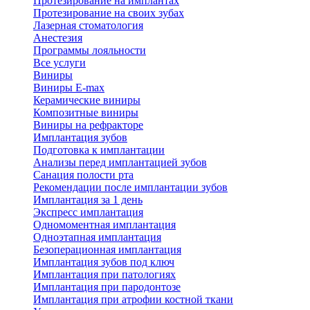
Протезирование на имплантах
Протезирование на своих зубах
Лазерная стоматология
Анестезия
Программы лояльности
Все услуги
Виниры
Виниры E-max
Керамические виниры
Композитные виниры
Виниры на рефракторе
Имплантация зубов
Подготовка к имплантации
Анализы перед имплантацией зубов
Санация полости рта
Рекомендации после имплантации зубов
Имплантация за 1 день
Экспресс имплантация
Одномоментная имплантация
Одноэтапная имплантация
Безоперационная имплантация
Имплантация зубов под ключ
Имплантация при патологиях
Имплантация при пародонтозе
Имплантация при атрофии костной ткани