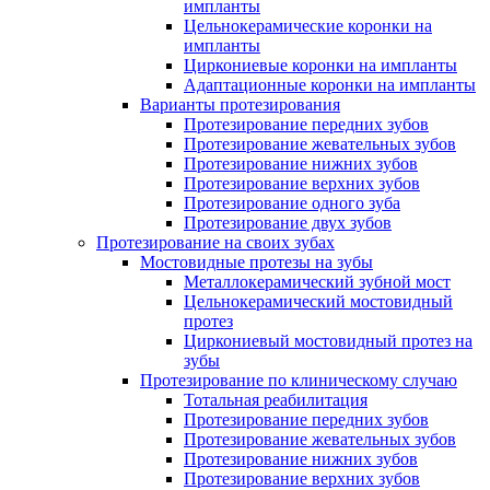
импланты
Цельнокерамические коронки на
импланты
Циркониевые коронки на импланты
Адаптационные коронки на импланты
Варианты протезирования
Протезирование передних зубов
Протезирование жевательных зубов
Протезирование нижних зубов
Протезирование верхних зубов
Протезирование одного зуба
Протезирование двух зубов
Протезирование на своих зубах
Мостовидные протезы на зубы
Металлокерамический зубной мост
Цельнокерамический мостовидный
протез
Циркониевый мостовидный протез на
зубы
Протезирование по клиническому случаю
Тотальная реабилитация
Протезирование передних зубов
Протезирование жевательных зубов
Протезирование нижних зубов
Протезирование верхних зубов