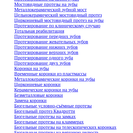
Мостовидные протезы на зубы
Металлокерамический зубной мост
Цельнокерамический мостовидный протез
Циркониевый мостовидный протез на зубы
Протезирование по клиническому случаю
Тотальная реабилитация
Протезирование передних зубов
Протезирование жевательных зубов
Протезирование нижних зубов
Протезирование верхних зубов
Протезирование одного зуба
Протезирование двух зубов
Коронки на зубы
Временные коронки из пластмассы
Металлокерамические коронки на зубы
Циркониевые коронки
Керамические коронки на зубы
Безметалловые коронки
Замена коронки
Бюгельные условно-съёмные протезы
Бюгельный протез Квадротти
Бюгельные протезы на замках
Бюгельные протезы на кламмерах
Бюгельные протезы на телескопических коронках
Бюгельные протезы на верхнюю челюсть