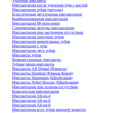
Удаление импланта
Имплантация после удаления зуба с кистой
Имплантация зубов (методы)
Классическая двухэтапная имплантация
Комбинированная имплантация
Имплантация Мульти-юнит
Современные методы имплантации
Имплантация при частичном отсутствии
Имплантация передних зубов
Имплантация жевательных зубов
Имплантация 1 зуба
Имплантация двух зубов
Импланты зубов
Компрессионные импланты
Зубные мини-импланты
Импланты AB Dental (Израиль)
Импланты Dentium (Южная Корея)
Импланты Straumann (Швейцария)
Импланты Nobel Biocare (Швейцария)
Имплантация при полном отсутствии
Комплексная имплантация
Имплантация All-on-4
Имплантация All-on-6
Имплантация All-on-8
Имплантация всех зубов верхней челюсти