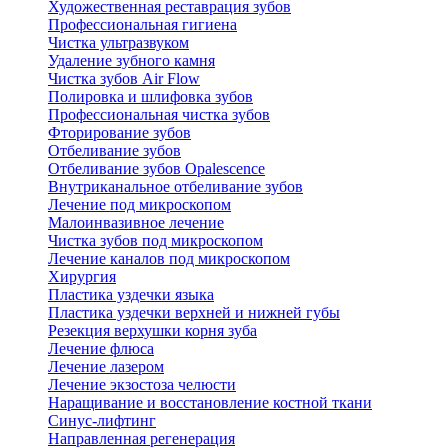
Художественная реставрация зубов
Профессиональная гигиена
Чистка ультразвуком
Удаление зубного камня
Чистка зубов Air Flow
Полировка и шлифовка зубов
Профессиональная чистка зубов
Фторирование зубов
Отбеливание зубов
Отбеливание зубов Opalescence
Внутриканальное отбеливание зубов
Лечение под микроскопом
Малоинвазивное лечение
Чистка зубов под микроскопом
Лечение каналов под микроскопом
Хирургия
Пластика уздечки языка
Пластика уздечки верхней и нижней губы
Резекция верхушки корня зуба
Лечение флюса
Лечение лазером
Лечение экзостоза челюсти
Наращивание и восстановление костной ткани
Синус-лифтинг
Направленная регенерация