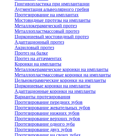
Гингивопластика при имплантации
Аугментация альвеолярного гребня
Протезирование на имплантах
Мостовидные протезы на импланты
Металлокерамический протез
Металлопластмассовый протез
Циркониевый мостовидный протез
Адаптационный протез
Акриловый протез
Протез на балке
Протез на аттачментах
Коронки на импланты
Металлокерамические коронки на импланты
Металлопластмассовые коронки на импланты
Цельнокерамические коронки на импланты
Циркониевые коронки на импланты
Адаптационные коронки на импланты
Варианты протезирования
Протезирование передних зубов
Протезирование жевательных зубов
Протезирование нижних зубов
Протезирование верхних зубов
Протезирование одного зуба
Протезирование двух зубов
Протезирование на своих зубах