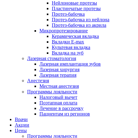
Нейлоновые протезы
Пластинчатые протезы
Протез-бабочка
Протез-бабочка из нейлона
Протез-бабочка из акрила
Микропротезирование
Керамическая вкладка
Вкладки E-max
Культевая вкладка
Вкладка на зуб
Лазерная стоматология
Лазерная имплантация зубов
Лазерная хирургия
Лазерная терапия
Анестезия
Местная анестезия
Программы лояльности
Налоговый вычет
Поэтапная оплата
Лечение в рассрочку
Пациентам из регионов
Врачи
Акции
Цены
Программы лояльности