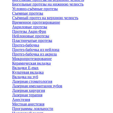
Бюгельные протезы на нижнюю челюсть
Условно-съёмные протезы
Съемные протезы
Съёмный протез на верхнюю челюсть
Временное протезирование
Акриловые протезы
Протезы Акри-Фри
Нейлоновые протезы
Пластинчатые протезы
Протез-бабочка
Протез-бабочка из нейлона
Протез-бабочка из акрила
Микропротезирование
Керамическая вкладка
Вкладки E-max
Культевая вкладка
Вкладка на зуб
Лазерная стоматология
Лазерная имплантация зубов
Лазерная хирургия
Лазерная терапия
Анестезия
Местная анестезия
Программы лояльности