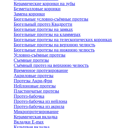
Керамические коронки на зубы
Безметалловые коронки
Замена коронки
Бюгельные условно-съёмные протезы
Бюгельный протез Квадротти
Бюгельные протезы на замках
Бюгельные протезы на кламмерах
Бюгельные протезы на телескопических коронках
Бюгельные протезы на верхнюю челюсть
Бюгельные протезы на нижнюю челюсть
Условно-съёмные протезы
Съемные протезы
Съёмный протез на верхнюю челюсть
Временное протезирование
Акриловые протезы
Протезы Акри-Фри
Нейлоновые протезы
Пластинчатые протезы
Протез-бабочка
Протез-бабочка из нейлона
Протез-бабочка из акрила
Микропротезирование
Керамическая вкладка
Вкладки E-max
Культевая вкладка