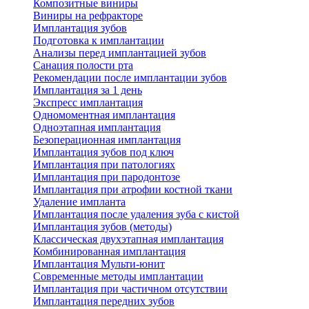
Композитные виниры
Виниры на рефракторе
Имплантация зубов
Подготовка к имплантации
Анализы перед имплантацией зубов
Санация полости рта
Рекомендации после имплантации зубов
Имплантация за 1 день
Экспресс имплантация
Одномоментная имплантация
Одноэтапная имплантация
Безоперационная имплантация
Имплантация зубов под ключ
Имплантация при патологиях
Имплантация при пародонтозе
Имплантация при атрофии костной ткани
Удаление импланта
Имплантация после удаления зуба с кистой
Имплантация зубов (методы)
Классическая двухэтапная имплантация
Комбинированная имплантация
Имплантация Мульти-юнит
Современные методы имплантации
Имплантация при частичном отсутствии
Имплантация передних зубов