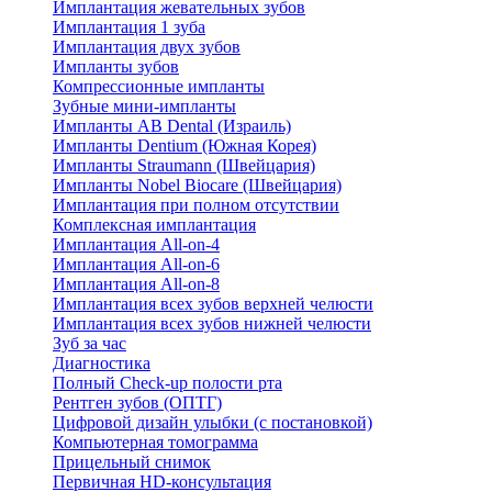
Имплантация жевательных зубов
Имплантация 1 зуба
Имплантация двух зубов
Импланты зубов
Компрессионные импланты
Зубные мини-импланты
Импланты AB Dental (Израиль)
Импланты Dentium (Южная Корея)
Импланты Straumann (Швейцария)
Импланты Nobel Biocare (Швейцария)
Имплантация при полном отсутствии
Комплексная имплантация
Имплантация All-on-4
Имплантация All-on-6
Имплантация All-on-8
Имплантация всех зубов верхней челюсти
Имплантация всех зубов нижней челюсти
Зуб за час
Диагностика
Полный Check-up полости рта
Рентген зубов (ОПТГ)
Цифровой дизайн улыбки (с постановкой)
Компьютерная томограмма
Прицельный снимок
Первичная HD-консультация