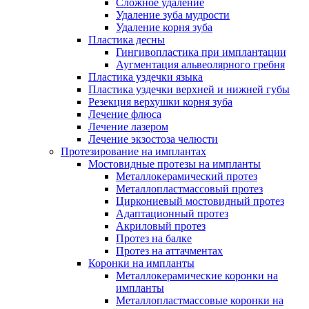
Сложное удаление
Удаление зуба мудрости
Удаление корня зуба
Пластика десны
Гингивопластика при имплантации
Аугментация альвеолярного гребня
Пластика уздечки языка
Пластика уздечки верхней и нижней губы
Резекция верхушки корня зуба
Лечение флюса
Лечение лазером
Лечение экзостоза челюсти
Протезирование на имплантах
Мостовидные протезы на импланты
Металлокерамический протез
Металлопластмассовый протез
Циркониевый мостовидный протез
Адаптационный протез
Акриловый протез
Протез на балке
Протез на аттачментах
Коронки на импланты
Металлокерамические коронки на
импланты
Металлопластмассовые коронки на