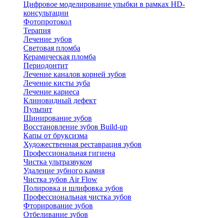
Цифровое моделирование улыбки в рамках HD-
консультации
Фотопротокол
Терапия
Лечение зубов
Световая пломба
Керамическая пломба
Периодонтит
Лечение каналов корней зубов
Лечение кисты зуба
Лечение кариеса
Клиновидный дефект
Пульпит
Шинирование зубов
Восстановление зубов Build-up
Капы от бруксизма
Художественная реставрация зубов
Профессиональная гигиена
Чистка ультразвуком
Удаление зубного камня
Чистка зубов Air Flow
Полировка и шлифовка зубов
Профессиональная чистка зубов
Фторирование зубов
Отбеливание зубов