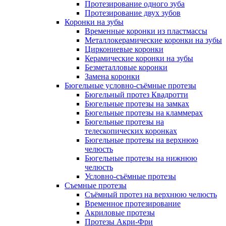
Протезирование одного зуба
Протезирование двух зубов
Коронки на зубы
Временные коронки из пластмассы
Металлокерамические коронки на зубы
Циркониевые коронки
Керамические коронки на зубы
Безметалловые коронки
Замена коронки
Бюгельные условно-съёмные протезы
Бюгельный протез Квадротти
Бюгельные протезы на замках
Бюгельные протезы на кламмерах
Бюгельные протезы на
телескопических коронках
Бюгельные протезы на верхнюю
челюсть
Бюгельные протезы на нижнюю
челюсть
Условно-съёмные протезы
Съемные протезы
Съёмный протез на верхнюю челюсть
Временное протезирование
Акриловые протезы
Протезы Акри-Фри