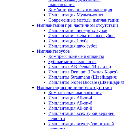
имплантация
Комбинированная имплантация
Имплантация Мульти-юнит
Современные методы имплантации
Имплантация при частичном отсутствии
Имплантация передних зубов
Имплантация жевательных зубов
Имплантация 1 зуба
Имплантация двух зубов
Импланты зубов
Компрессионные импланты
Зубные мини-импланты
Импланты AB Dental (Израиль)
Импланты Dentium (Южная Корея)
Импланты Straumann (Швейцария)
Импланты Nobel Biocare (Швейцария)
Имплантация при полном отсутствии
Комплексная имплантация
Имплантация All-on-4
Имплантация All-on-6
Имплантация All-on-8
Имплантация всех зубов верхней
челюсти
Имплантация всех зубов нижней
челюсти