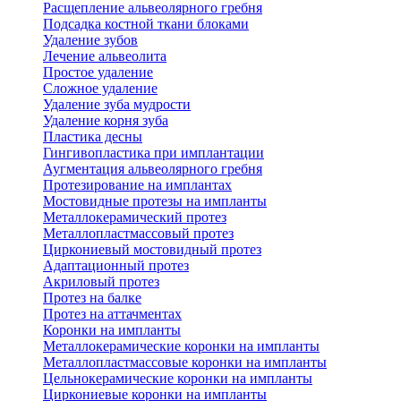
Расщепление альвеолярного гребня
Подсадка костной ткани блоками
Удаление зубов
Лечение альвеолита
Простое удаление
Сложное удаление
Удаление зуба мудрости
Удаление корня зуба
Пластика десны
Гингивопластика при имплантации
Аугментация альвеолярного гребня
Протезирование на имплантах
Мостовидные протезы на импланты
Металлокерамический протез
Металлопластмассовый протез
Циркониевый мостовидный протез
Адаптационный протез
Акриловый протез
Протез на балке
Протез на аттачментах
Коронки на импланты
Металлокерамические коронки на импланты
Металлопластмассовые коронки на импланты
Цельнокерамические коронки на импланты
Циркониевые коронки на импланты