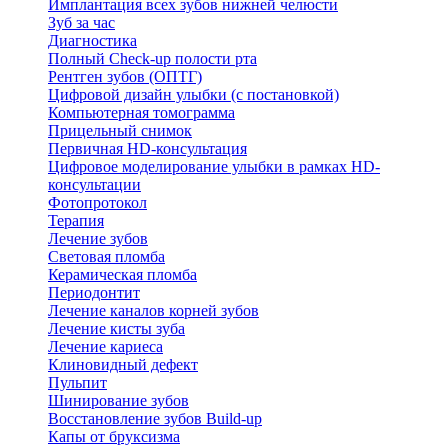
Имплантация всех зубов нижней челюсти
Зуб за час
Диагностика
Полный Check-up полости рта
Рентген зубов (ОПТГ)
Цифровой дизайн улыбки (с постановкой)
Компьютерная томограмма
Прицельный снимок
Первичная HD-консультация
Цифровое моделирование улыбки в рамках HD-
консультации
Фотопротокол
Терапия
Лечение зубов
Световая пломба
Керамическая пломба
Периодонтит
Лечение каналов корней зубов
Лечение кисты зуба
Лечение кариеса
Клиновидный дефект
Пульпит
Шинирование зубов
Восстановление зубов Build-up
Капы от бруксизма