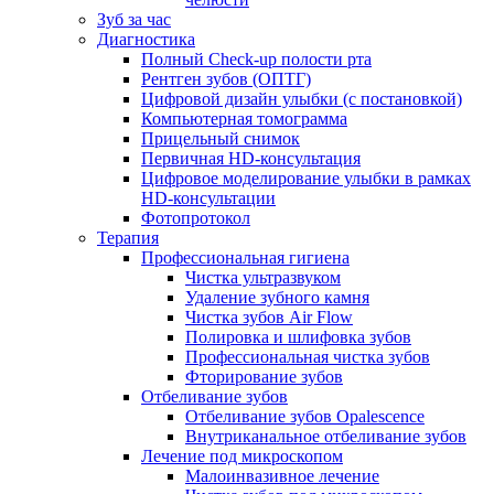
Зуб за час
Диагностика
Полный Check-up полости рта
Рентген зубов (ОПТГ)
Цифровой дизайн улыбки (с постановкой)
Компьютерная томограмма
Прицельный снимок
Первичная HD-консультация
Цифровое моделирование улыбки в рамках
HD-консультации
Фотопротокол
Терапия
Профессиональная гигиена
Чистка ультразвуком
Удаление зубного камня
Чистка зубов Air Flow
Полировка и шлифовка зубов
Профессиональная чистка зубов
Фторирование зубов
Отбеливание зубов
Отбеливание зубов Opalescence
Внутриканальное отбеливание зубов
Лечение под микроскопом
Малоинвазивное лечение