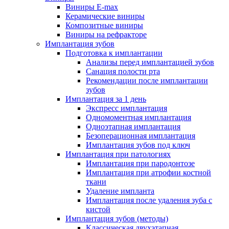
Виниры E-max
Керамические виниры
Композитные виниры
Виниры на рефракторе
Имплантация зубов
Подготовка к имплантации
Анализы перед имплантацией зубов
Санация полости рта
Рекомендации после имплантации
зубов
Имплантация за 1 день
Экспресс имплантация
Одномоментная имплантация
Одноэтапная имплантация
Безоперационная имплантация
Имплантация зубов под ключ
Имплантация при патологиях
Имплантация при пародонтозе
Имплантация при атрофии костной
ткани
Удаление импланта
Имплантация после удаления зуба с
кистой
Имплантация зубов (методы)
Классическая двухэтапная