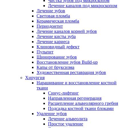
Чистка зубов под микроскопом
Лечение каналов под микроскопом
Лечение зубов
Световая пломба
Керамическая пломба
Периодонтит
Лечение каналов корней зубов
Лечение кисты зуба
Лечение кариеса
Клиновидный дефект
Пульпит
Шинирование зубов
Восстановление зубов Build-up
Капы от бруксизма
Художественная реставрация зубов
Хирургия
Наращивание и восстановление костной
ткани
Синус-лифтинг
Направленная регенерация
Расщепление альвеолярного гребня
Подсадка костной ткани блоками
Удаление зубов
Лечение альвеолита
Простое удаление