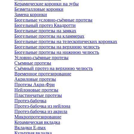
Керамические коронки на зубы
Безметалловые коронки
Замена коронки
Бюгельные условно-съёмные протезы
Бюгельный протез Квадротти
Бюгельные протезы на замках
Бюгельные протезы на кламмерах
Бюгельные протезы на телескопических коронках
Бюгельные протезы на верхнюю челюсть
Бюгельные протезы на нижнюю челюсть
Условно-съёмные протезы
Съемные протезы
Съёмный протез на верхнюю челюсть
Временное протезирование
Акриловые протезы
Протезы Акри-Фри
Нейлоновые протезы
Пластинчатые протезы
Протез-бабочка
Протез-бабочка из нейлона
Протез-бабочка из акрила
Микропротезирование
Керамическая вкладка
Вкладки E-max
Культевая вкладка