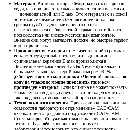
Материал
. Виниры, которые будут радовать вас долгие
годы, изготавливают из высококачественной керамики
— полевошпатной или E-max. Это материалы с высокой
эстетикой, надежностью, безопасностью и долгим
сроком службы. Дешевые варианты часто
изготавливаются из бюджетной керамики китайского
производства или низкокачественных композитов.
Внешне они могут выглядеть похоже, но быстрее теряют
вид и прочность.
Происхождение материала
. У качественной керамики
есть подтвержденный производитель (например,
оригинальная керамика E-max производится в
Лихтенштейне компанией Ivoclar Vivadent) и каждый
блок имеет упаковку с серийным номером. В РФ
действует система маркировки «Честный знак» — по
коду на упаковке можно проверить, где и кем
произведен материал
. Если клиника не может показать
упаковку или код отсутствует — это повод усомниться,
так как дешевых аналогов такой прозрачности нет.
Технология изготовления
. Профессиональные виниры
создаются в лаборатории с применением CAD/CAM —
высокоточного цифрового оборудования CAD/CAM
Cerec, которое обслуживают высококвалифицированные
техники. В дешёвых вариантах экономят на
лаборатории и технологиях, что снижает точность