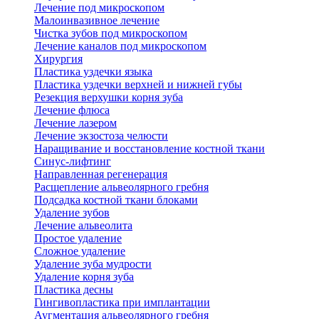
Лечение под микроскопом
Малоинвазивное лечение
Чистка зубов под микроскопом
Лечение каналов под микроскопом
Хирургия
Пластика уздечки языка
Пластика уздечки верхней и нижней губы
Резекция верхушки корня зуба
Лечение флюса
Лечение лазером
Лечение экзостоза челюсти
Наращивание и восстановление костной ткани
Синус-лифтинг
Направленная регенерация
Расщепление альвеолярного гребня
Подсадка костной ткани блоками
Удаление зубов
Лечение альвеолита
Простое удаление
Сложное удаление
Удаление зуба мудрости
Удаление корня зуба
Пластика десны
Гингивопластика при имплантации
Аугментация альвеолярного гребня