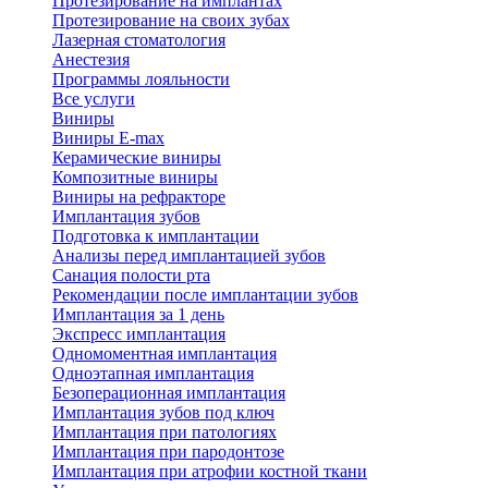
Протезирование на имплантах
Протезирование на своих зубах
Лазерная стоматология
Анестезия
Программы лояльности
Все услуги
Виниры
Виниры E-max
Керамические виниры
Композитные виниры
Виниры на рефракторе
Имплантация зубов
Подготовка к имплантации
Анализы перед имплантацией зубов
Санация полости рта
Рекомендации после имплантации зубов
Имплантация за 1 день
Экспресс имплантация
Одномоментная имплантация
Одноэтапная имплантация
Безоперационная имплантация
Имплантация зубов под ключ
Имплантация при патологиях
Имплантация при пародонтозе
Имплантация при атрофии костной ткани