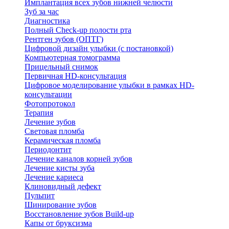
Имплантация всех зубов нижней челюсти
Зуб за час
Диагностика
Полный Check-up полости рта
Рентген зубов (ОПТГ)
Цифровой дизайн улыбки (с постановкой)
Компьютерная томограмма
Прицельный снимок
Первичная HD-консультация
Цифровое моделирование улыбки в рамках HD-
консультации
Фотопротокол
Терапия
Лечение зубов
Световая пломба
Керамическая пломба
Периодонтит
Лечение каналов корней зубов
Лечение кисты зуба
Лечение кариеса
Клиновидный дефект
Пульпит
Шинирование зубов
Восстановление зубов Build-up
Капы от бруксизма