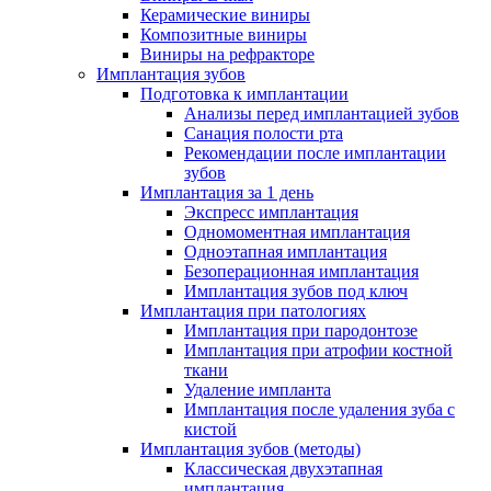
Керамические виниры
Композитные виниры
Виниры на рефракторе
Имплантация зубов
Подготовка к имплантации
Анализы перед имплантацией зубов
Санация полости рта
Рекомендации после имплантации
зубов
Имплантация за 1 день
Экспресс имплантация
Одномоментная имплантация
Одноэтапная имплантация
Безоперационная имплантация
Имплантация зубов под ключ
Имплантация при патологиях
Имплантация при пародонтозе
Имплантация при атрофии костной
ткани
Удаление импланта
Имплантация после удаления зуба с
кистой
Имплантация зубов (методы)
Классическая двухэтапная
имплантация