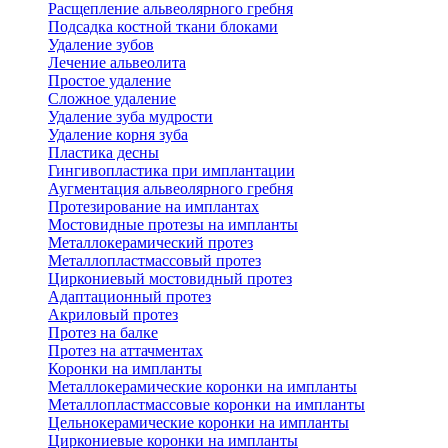
Расщепление альвеолярного гребня
Подсадка костной ткани блоками
Удаление зубов
Лечение альвеолита
Простое удаление
Сложное удаление
Удаление зуба мудрости
Удаление корня зуба
Пластика десны
Гингивопластика при имплантации
Аугментация альвеолярного гребня
Протезирование на имплантах
Мостовидные протезы на импланты
Металлокерамический протез
Металлопластмассовый протез
Циркониевый мостовидный протез
Адаптационный протез
Акриловый протез
Протез на балке
Протез на аттачментах
Коронки на импланты
Металлокерамические коронки на импланты
Металлопластмассовые коронки на импланты
Цельнокерамические коронки на импланты
Циркониевые коронки на импланты