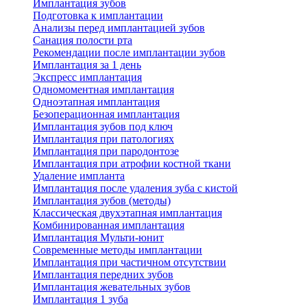
Имплантация зубов
Подготовка к имплантации
Анализы перед имплантацией зубов
Санация полости рта
Рекомендации после имплантации зубов
Имплантация за 1 день
Экспресс имплантация
Одномоментная имплантация
Одноэтапная имплантация
Безоперационная имплантация
Имплантация зубов под ключ
Имплантация при патологиях
Имплантация при пародонтозе
Имплантация при атрофии костной ткани
Удаление импланта
Имплантация после удаления зуба с кистой
Имплантация зубов (методы)
Классическая двухэтапная имплантация
Комбинированная имплантация
Имплантация Мульти-юнит
Современные методы имплантации
Имплантация при частичном отсутствии
Имплантация передних зубов
Имплантация жевательных зубов
Имплантация 1 зуба