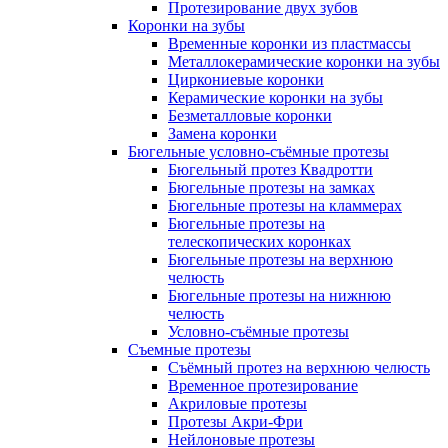
Протезирование двух зубов
Коронки на зубы
Временные коронки из пластмассы
Металлокерамические коронки на зубы
Циркониевые коронки
Керамические коронки на зубы
Безметалловые коронки
Замена коронки
Бюгельные условно-съёмные протезы
Бюгельный протез Квадротти
Бюгельные протезы на замках
Бюгельные протезы на кламмерах
Бюгельные протезы на
телескопических коронках
Бюгельные протезы на верхнюю
челюсть
Бюгельные протезы на нижнюю
челюсть
Условно-съёмные протезы
Съемные протезы
Съёмный протез на верхнюю челюсть
Временное протезирование
Акриловые протезы
Протезы Акри-Фри
Нейлоновые протезы