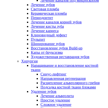
Лечение каналов под микроскопом
Лечение зубов
Световая пломба
Керамическая пломба
Периодонтит
Лечение каналов корней зубов
Лечение кисты зуба
Лечение кариеса
Клиновидный дефект
Пульпит
Шинирование зубов
Восстановление зубов Build-up
Капы от бруксизма
Художественная реставрация зубов
Хирургия
Наращивание и восстановление костной
ткани
Синус-лифтинг
Направленная регенерация
Расщепление альвеолярного гребня
Подсадка костной ткани блоками
Удаление зубов
Лечение альвеолита
Простое удаление
Сложное удаление