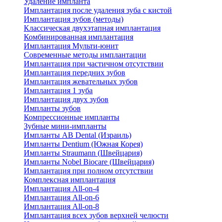
Удаление импланта
Имплантация после удаления зуба с кистой
Имплантация зубов (методы)
Классическая двухэтапная имплантация
Комбинированная имплантация
Имплантация Мульти-юнит
Современные методы имплантации
Имплантация при частичном отсутствии
Имплантация передних зубов
Имплантация жевательных зубов
Имплантация 1 зуба
Имплантация двух зубов
Импланты зубов
Компрессионные импланты
Зубные мини-импланты
Импланты AB Dental (Израиль)
Импланты Dentium (Южная Корея)
Импланты Straumann (Швейцария)
Импланты Nobel Biocare (Швейцария)
Имплантация при полном отсутствии
Комплексная имплантация
Имплантация All-on-4
Имплантация All-on-6
Имплантация All-on-8
Имплантация всех зубов верхней челюсти