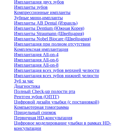
Имплантация двух зубов
Импланты зубов
Компрессионные импланты
Зубные мини-импланты
Импланты AB Dental (Израиль)
Импланты Dentium (Южная Корея)
Импланты Straumann (Швейцария)
Импланты Nobel Biocare (Швейцария)
Имплантация при полном отсутствии
Комплексная имплантация
Имплантация All-on-4
Имплантация All-on-6
Имплантация All-on-8
Имплантация всех зубов верхней челюсти
Имплантация всех зубов нижней челюсти
Зуб за час
Диагностика
Полный Check-up полости рта
Рентген зубов (ОПТГ)
Цифровой дизайн улыбки (с постановкой)
Компьютерная томограмма
Прицельный снимок
Первичная HD-консультация
Цифровое моделирование улыбки в рамках HD-
консультации