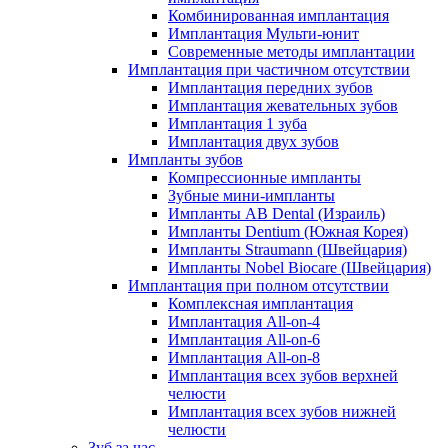
Комбинированная имплантация
Имплантация Мульти-юнит
Современные методы имплантации
Имплантация при частичном отсутствии
Имплантация передних зубов
Имплантация жевательных зубов
Имплантация 1 зуба
Имплантация двух зубов
Импланты зубов
Компрессионные импланты
Зубные мини-импланты
Импланты AB Dental (Израиль)
Импланты Dentium (Южная Корея)
Импланты Straumann (Швейцария)
Импланты Nobel Biocare (Швейцария)
Имплантация при полном отсутствии
Комплексная имплантация
Имплантация All-on-4
Имплантация All-on-6
Имплантация All-on-8
Имплантация всех зубов верхней
челюсти
Имплантация всех зубов нижней
челюсти
Зуб за час