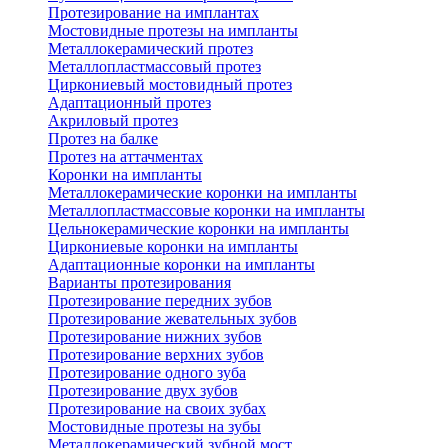
Протезирование на имплантах
Мостовидные протезы на импланты
Металлокерамический протез
Металлопластмассовый протез
Циркониевый мостовидный протез
Адаптационный протез
Акриловый протез
Протез на балке
Протез на аттачментах
Коронки на импланты
Металлокерамические коронки на импланты
Металлопластмассовые коронки на импланты
Цельнокерамические коронки на импланты
Циркониевые коронки на импланты
Адаптационные коронки на импланты
Варианты протезирования
Протезирование передних зубов
Протезирование жевательных зубов
Протезирование нижних зубов
Протезирование верхних зубов
Протезирование одного зуба
Протезирование двух зубов
Протезирование на своих зубах
Мостовидные протезы на зубы
Металлокерамический зубной мост