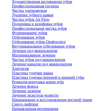
Художественная реставрация зубов
Профессиональная гигиена
Чистка ультразвуком
Удаление зубного камня
Чистка зубов Air Flow
Полировка и шлифовка зубов
Профессиональная чистка зубов
Фторирование зубов
Отбеливание зубов
Отбеливание зубов Opalescence
Внутриканальное отбеливание зубов
Лечение под микроскопом
Малоинвазивное лечение
Чистка зубов под микроскопом
Лечение каналов под микроскопом
Хирургия
Пластика уздечки языка
Пластика уздечки верхней и нижней губы
Резекция верхушки корня зуба
Лечение флюса
Лечение лазером
Лечение экзостоза челюсти
Наращивание и восстановление костной ткани
Синус-лифтинг
Направленная регенерация