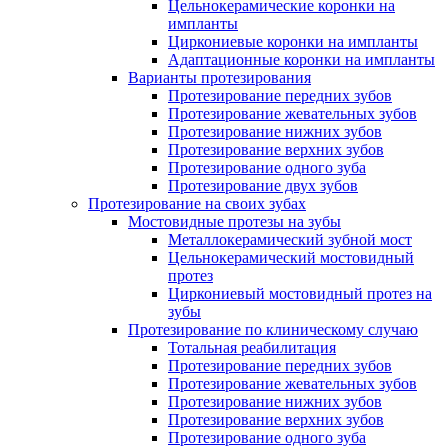
Цельнокерамические коронки на
импланты
Циркониевые коронки на импланты
Адаптационные коронки на импланты
Варианты протезирования
Протезирование передних зубов
Протезирование жевательных зубов
Протезирование нижних зубов
Протезирование верхних зубов
Протезирование одного зуба
Протезирование двух зубов
Протезирование на своих зубах
Мостовидные протезы на зубы
Металлокерамический зубной мост
Цельнокерамический мостовидный
протез
Циркониевый мостовидный протез на
зубы
Протезирование по клиническому случаю
Тотальная реабилитация
Протезирование передних зубов
Протезирование жевательных зубов
Протезирование нижних зубов
Протезирование верхних зубов
Протезирование одного зуба