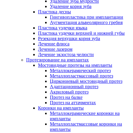
Удаление зуба мудрости
Удаление корня зуба
Пластика десны
Гингивопластика при имплантации
Аугментация альвеолярного гребня
Пластика уздечки языка
Пластика уздечки верхней и нижней губы
Резекция верхушки корня зуба
Лечение флюса
Лечение лазером
Лечение экзостоза челюсти
Протезирование на имплантах
Мостовидные протезы на импланты
Металлокерамический протез
Металлопластмассовый протез
Циркониевый мостовидный протез
Адаптационный протез
Акриловый протез
Протез на балке
Протез на аттачментах
Коронки на импланты
Металлокерамические коронки на
импланты
Металлопластмассовые коронки на
импланты