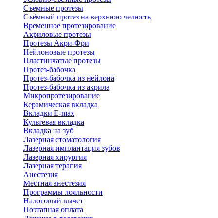
Съемные протезы
Съёмный протез на верхнюю челюсть
Временное протезирование
Акриловые протезы
Протезы Акри-Фри
Нейлоновые протезы
Пластинчатые протезы
Протез-бабочка
Протез-бабочка из нейлона
Протез-бабочка из акрила
Микропротезирование
Керамическая вкладка
Вкладки E-max
Культевая вкладка
Вкладка на зуб
Лазерная стоматология
Лазерная имплантация зубов
Лазерная хирургия
Лазерная терапия
Анестезия
Местная анестезия
Программы лояльности
Налоговый вычет
Поэтапная оплата