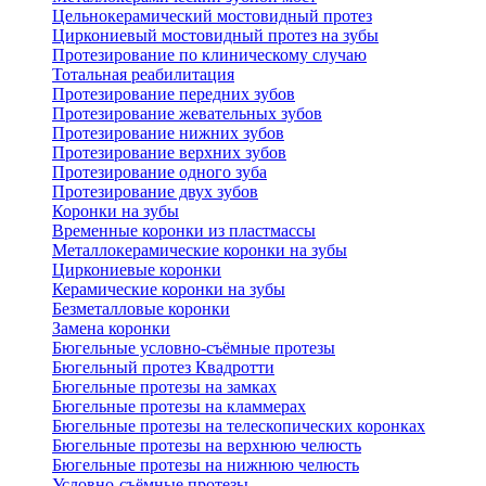
Цельнокерамический мостовидный протез
Циркониевый мостовидный протез на зубы
Протезирование по клиническому случаю
Тотальная реабилитация
Протезирование передних зубов
Протезирование жевательных зубов
Протезирование нижних зубов
Протезирование верхних зубов
Протезирование одного зуба
Протезирование двух зубов
Коронки на зубы
Временные коронки из пластмассы
Металлокерамические коронки на зубы
Циркониевые коронки
Керамические коронки на зубы
Безметалловые коронки
Замена коронки
Бюгельные условно-съёмные протезы
Бюгельный протез Квадротти
Бюгельные протезы на замках
Бюгельные протезы на кламмерах
Бюгельные протезы на телескопических коронках
Бюгельные протезы на верхнюю челюсть
Бюгельные протезы на нижнюю челюсть
Условно-съёмные протезы