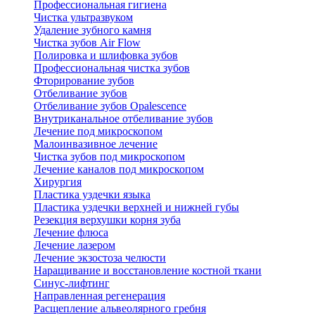
Профессиональная гигиена
Чистка ультразвуком
Удаление зубного камня
Чистка зубов Air Flow
Полировка и шлифовка зубов
Профессиональная чистка зубов
Фторирование зубов
Отбеливание зубов
Отбеливание зубов Opalescence
Внутриканальное отбеливание зубов
Лечение под микроскопом
Малоинвазивное лечение
Чистка зубов под микроскопом
Лечение каналов под микроскопом
Хирургия
Пластика уздечки языка
Пластика уздечки верхней и нижней губы
Резекция верхушки корня зуба
Лечение флюса
Лечение лазером
Лечение экзостоза челюсти
Наращивание и восстановление костной ткани
Синус-лифтинг
Направленная регенерация
Расщепление альвеолярного гребня