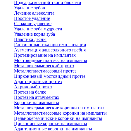
Подсадка костной ткани блоками
Удаление зубов
Лечение альвеолита
Простое удаление
Сложное удаление
Удаление зуба мудрости
Удаление корня зуба
Пластика десны
Гингивопластика при имплантации
Аугментация альвеолярного гребня
Протезирование на имплантах
Мостовидные протезы на импланты
Металлокерамический протез
Металлопластмассовый протез
Циркониевый мостовидный протез
Адаптационный протез
Акриловый протез
Протез на балке
Протез на аттачментах
Коронки на импланты
Металлокерамические коронки на импланты
Металлопластмассовые коронки на импланты
Цельнокерамические коронки на импланты
Циркониевые коронки на импланты
Адаптационные коронки на импланты