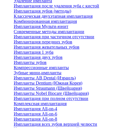
Удаление импланта
Имплантация после удаления зуба с кистой
Имплантация зубов (методы)
Классическая двухэтапная имплантация
Комбинированная имплантация
Имплантация Мульти-юнит
Современные методы имплантации
Имплантация при частичном отсутствии
Имплантация передних зубов
Имплантация жевательных зубов
Имплантация 1 зуба
Имплантация двух зубов
Импланты зубов
Компрессионные импланты
Зубные мини-импланты
Импланты AB Dental (Израиль)
Импланты Dentium (Южная Корея)
Импланты Straumann (Швейцария)
Импланты Nobel Biocare (Швейцария)
Имплантация при полном отсутствии
Комплексная имплантация
Имплантация All-on-4
Имплантация All-on-6
Имплантация All-on-8
Имплантация всех зубов верхней челюсти