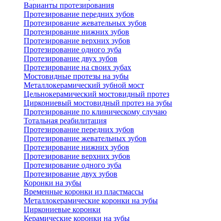
Варианты протезирования
Протезирование передних зубов
Протезирование жевательных зубов
Протезирование нижних зубов
Протезирование верхних зубов
Протезирование одного зуба
Протезирование двух зубов
Протезирование на своих зубах
Мостовидные протезы на зубы
Металлокерамический зубной мост
Цельнокерамический мостовидный протез
Циркониевый мостовидный протез на зубы
Протезирование по клиническому случаю
Тотальная реабилитация
Протезирование передних зубов
Протезирование жевательных зубов
Протезирование нижних зубов
Протезирование верхних зубов
Протезирование одного зуба
Протезирование двух зубов
Коронки на зубы
Временные коронки из пластмассы
Металлокерамические коронки на зубы
Циркониевые коронки
Керамические коронки на зубы