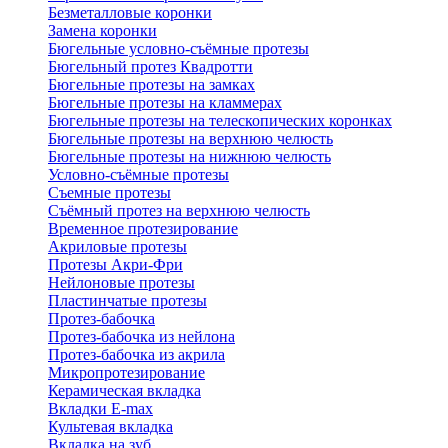
Безметалловые коронки
Замена коронки
Бюгельные условно-съёмные протезы
Бюгельный протез Квадротти
Бюгельные протезы на замках
Бюгельные протезы на кламмерах
Бюгельные протезы на телескопических коронках
Бюгельные протезы на верхнюю челюсть
Бюгельные протезы на нижнюю челюсть
Условно-съёмные протезы
Съемные протезы
Съёмный протез на верхнюю челюсть
Временное протезирование
Акриловые протезы
Протезы Акри-Фри
Нейлоновые протезы
Пластинчатые протезы
Протез-бабочка
Протез-бабочка из нейлона
Протез-бабочка из акрила
Микропротезирование
Керамическая вкладка
Вкладки E-max
Культевая вкладка
Вкладка на зуб