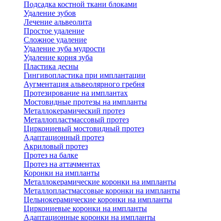
Подсадка костной ткани блоками
Удаление зубов
Лечение альвеолита
Простое удаление
Сложное удаление
Удаление зуба мудрости
Удаление корня зуба
Пластика десны
Гингивопластика при имплантации
Аугментация альвеолярного гребня
Протезирование на имплантах
Мостовидные протезы на импланты
Металлокерамический протез
Металлопластмассовый протез
Циркониевый мостовидный протез
Адаптационный протез
Акриловый протез
Протез на балке
Протез на аттачментах
Коронки на импланты
Металлокерамические коронки на импланты
Металлопластмассовые коронки на импланты
Цельнокерамические коронки на импланты
Циркониевые коронки на импланты
Адаптационные коронки на импланты