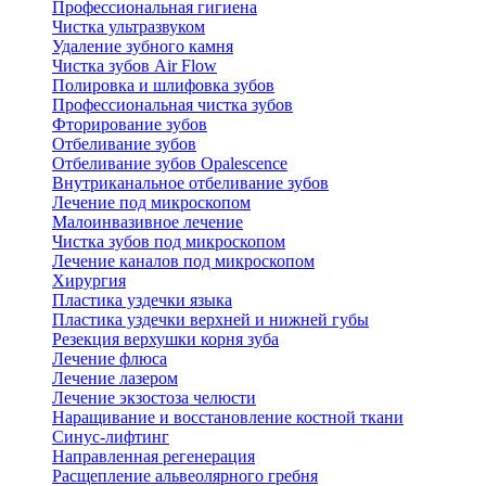
Профессиональная гигиена
Чистка ультразвуком
Удаление зубного камня
Чистка зубов Air Flow
Полировка и шлифовка зубов
Профессиональная чистка зубов
Фторирование зубов
Отбеливание зубов
Отбеливание зубов Opalescence
Внутриканальное отбеливание зубов
Лечение под микроскопом
Малоинвазивное лечение
Чистка зубов под микроскопом
Лечение каналов под микроскопом
Хирургия
Пластика уздечки языка
Пластика уздечки верхней и нижней губы
Резекция верхушки корня зуба
Лечение флюса
Лечение лазером
Лечение экзостоза челюсти
Наращивание и восстановление костной ткани
Синус-лифтинг
Направленная регенерация
Расщепление альвеолярного гребня