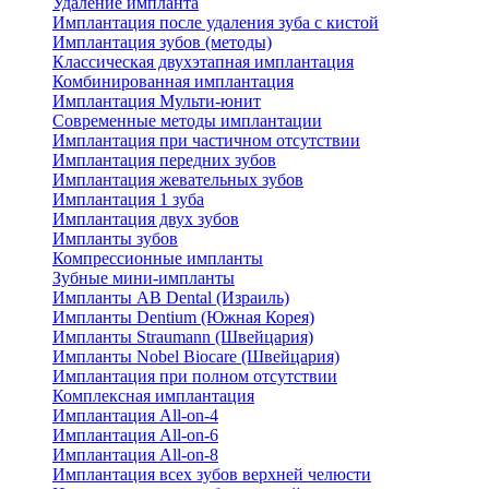
Удаление импланта
Имплантация после удаления зуба с кистой
Имплантация зубов (методы)
Классическая двухэтапная имплантация
Комбинированная имплантация
Имплантация Мульти-юнит
Современные методы имплантации
Имплантация при частичном отсутствии
Имплантация передних зубов
Имплантация жевательных зубов
Имплантация 1 зуба
Имплантация двух зубов
Импланты зубов
Компрессионные импланты
Зубные мини-импланты
Импланты AB Dental (Израиль)
Импланты Dentium (Южная Корея)
Импланты Straumann (Швейцария)
Импланты Nobel Biocare (Швейцария)
Имплантация при полном отсутствии
Комплексная имплантация
Имплантация All-on-4
Имплантация All-on-6
Имплантация All-on-8
Имплантация всех зубов верхней челюсти