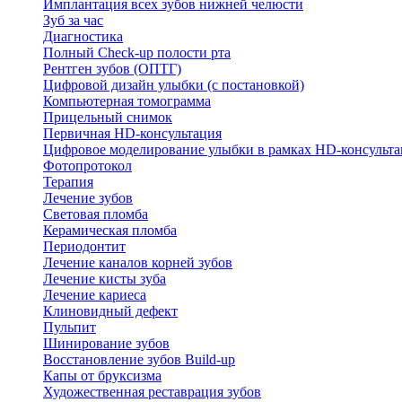
Имплантация всех зубов нижней челюсти
Зуб за час
Диагностика
Полный Check-up полости рта
Рентген зубов (ОПТГ)
Цифровой дизайн улыбки (с постановкой)
Компьютерная томограмма
Прицельный снимок
Первичная HD-консультация
Цифровое моделирование улыбки в рамках HD-консульт
Фотопротокол
Терапия
Лечение зубов
Световая пломба
Керамическая пломба
Периодонтит
Лечение каналов корней зубов
Лечение кисты зуба
Лечение кариеса
Клиновидный дефект
Пульпит
Шинирование зубов
Восстановление зубов Build-up
Капы от бруксизма
Художественная реставрация зубов