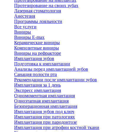
Протезирование на имплантах
Протезирование на своих зубах
Лазерная стоматология
Анестезия
Программы лояльности
Все услуги
Виниры
Виниры E-max
Керамические виниры
Композитные виниры
Виниры на рефракторе
Имплантация зубов
Подготовка к имплантации
Анализы перед имплантацией зубов
Санация полости рта
Рекомендации после имплантации зубов
Имплантация за 1 день
Экспресс имплантация
Одномоментная имплантация
Одноэтапная имплантация
Безоперационная имплантация
Имплантация зубов под ключ
Имплантация при патологиях
Имплантация при пародонтозе
Имплантация при атрофии костной ткани