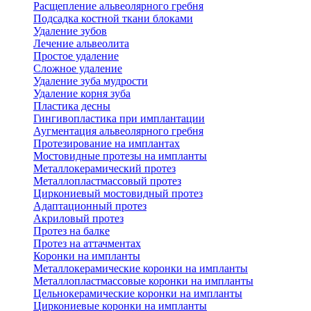
Расщепление альвеолярного гребня
Подсадка костной ткани блоками
Удаление зубов
Лечение альвеолита
Простое удаление
Сложное удаление
Удаление зуба мудрости
Удаление корня зуба
Пластика десны
Гингивопластика при имплантации
Аугментация альвеолярного гребня
Протезирование на имплантах
Мостовидные протезы на импланты
Металлокерамический протез
Металлопластмассовый протез
Циркониевый мостовидный протез
Адаптационный протез
Акриловый протез
Протез на балке
Протез на аттачментах
Коронки на импланты
Металлокерамические коронки на импланты
Металлопластмассовые коронки на импланты
Цельнокерамические коронки на импланты
Циркониевые коронки на импланты