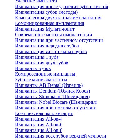
Удаление импланта
Имплантация после удаления зуба с кистой
Имплантация зубов (методы)
Классическая двухэтапная имплантация
Комбинированная имплантация
Имплантация Мульти-юнит
Современные методы имплантации
Имплантация при частичном отсутствии
Имплантация передних зубов
Имплантация жевательных зубов
Имплантация 1 зуба
Имплантация двух зубов
Импланты зубов
Компрессионные импланты
Зубные мини-импланты
Импланты AB Dental (Израиль)
Импланты Dentium (Южная Корея)
Импланты Straumann (Швейцария)
Импланты Nobel Biocare (Швейцария)
Имплантация при полном отсутствии
Комплексная имплантация
Имплантация All-on-4
Имплантация All-on-6
Имплантация All-on-8
Имплантация всех зубов верхней челюсти