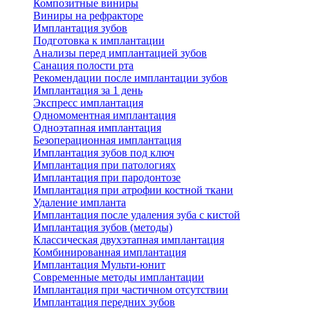
Композитные виниры
Виниры на рефракторе
Имплантация зубов
Подготовка к имплантации
Анализы перед имплантацией зубов
Санация полости рта
Рекомендации после имплантации зубов
Имплантация за 1 день
Экспресс имплантация
Одномоментная имплантация
Одноэтапная имплантация
Безоперационная имплантация
Имплантация зубов под ключ
Имплантация при патологиях
Имплантация при пародонтозе
Имплантация при атрофии костной ткани
Удаление импланта
Имплантация после удаления зуба с кистой
Имплантация зубов (методы)
Классическая двухэтапная имплантация
Комбинированная имплантация
Имплантация Мульти-юнит
Современные методы имплантации
Имплантация при частичном отсутствии
Имплантация передних зубов