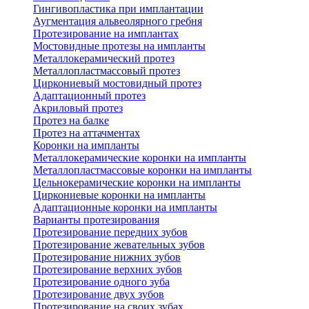
Гингивопластика при имплантации
Аугментация альвеолярного гребня
Протезирование на имплантах
Мостовидные протезы на импланты
Металлокерамический протез
Металлопластмассовый протез
Циркониевый мостовидный протез
Адаптационный протез
Акриловый протез
Протез на балке
Протез на аттачментах
Коронки на импланты
Металлокерамические коронки на импланты
Металлопластмассовые коронки на импланты
Цельнокерамические коронки на импланты
Циркониевые коронки на импланты
Адаптационные коронки на импланты
Варианты протезирования
Протезирование передних зубов
Протезирование жевательных зубов
Протезирование нижних зубов
Протезирование верхних зубов
Протезирование одного зуба
Протезирование двух зубов
Протезирование на своих зубах