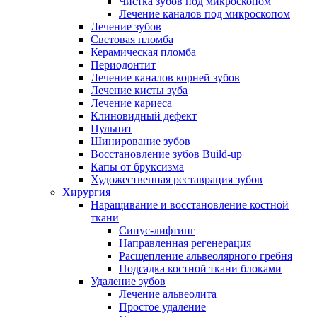
Чистка зубов под микроскопом
Лечение каналов под микроскопом
Лечение зубов
Световая пломба
Керамическая пломба
Периодонтит
Лечение каналов корней зубов
Лечение кисты зуба
Лечение кариеса
Клиновидный дефект
Пульпит
Шинирование зубов
Восстановление зубов Build-up
Капы от бруксизма
Художественная реставрация зубов
Хирургия
Наращивание и восстановление костной
ткани
Синус-лифтинг
Направленная регенерация
Расщепление альвеолярного гребня
Подсадка костной ткани блоками
Удаление зубов
Лечение альвеолита
Простое удаление