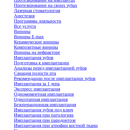
Протезирование на имплантах
Протезирование на своих зубах
Лазерная стоматология
Анестезия
Программы лояльности
Все услуги
Виниры
Виниры E-max
Керамические виниры
Композитные виниры
Виниры на рефракторе
Имплантация зубов
Подготовка к имплантации
Анализы перед имплантацией зубов
Санация полости рта
Рекомендации после имплантации зубов
Имплантация за 1 день
Экспресс имплантация
Одномоментная имплантация
Одноэтапная имплантация
Безоперационная имплантация
Имплантация зубов под ключ
Имплантация при патологиях
Имплантация при пародонтозе
Имплантация при атрофии костной ткани