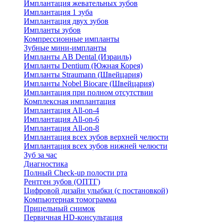
Имплантация жевательных зубов
Имплантация 1 зуба
Имплантация двух зубов
Импланты зубов
Компрессионные импланты
Зубные мини-импланты
Импланты AB Dental (Израиль)
Импланты Dentium (Южная Корея)
Импланты Straumann (Швейцария)
Импланты Nobel Biocare (Швейцария)
Имплантация при полном отсутствии
Комплексная имплантация
Имплантация All-on-4
Имплантация All-on-6
Имплантация All-on-8
Имплантация всех зубов верхней челюсти
Имплантация всех зубов нижней челюсти
Зуб за час
Диагностика
Полный Check-up полости рта
Рентген зубов (ОПТГ)
Цифровой дизайн улыбки (с постановкой)
Компьютерная томограмма
Прицельный снимок
Первичная HD-консультация