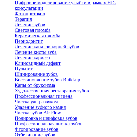
Цифровое моделирование улыбки в рамках HD-
консультации
Фотопротокол
Терапия
Лечение зубов
Световая пломба
Керамическая пломба
Периодонтит
Лечение каналов корней зубов
Лечение кисты зуба
Лечение кариеса
Клиновидный дефект
Пульпит
Шинирование зубов
Восстановление зубов Build-up
Капы от бруксизма
Художественная реставрация зубов
Профессиональная гигиена
Чистка ультразвуком
Удаление зубного камня
Чистка зубов Air Flow
Полировка и шлифовка зубов
Профессиональная чистка зубов
Фторирование зубов
Отбеливание зубов