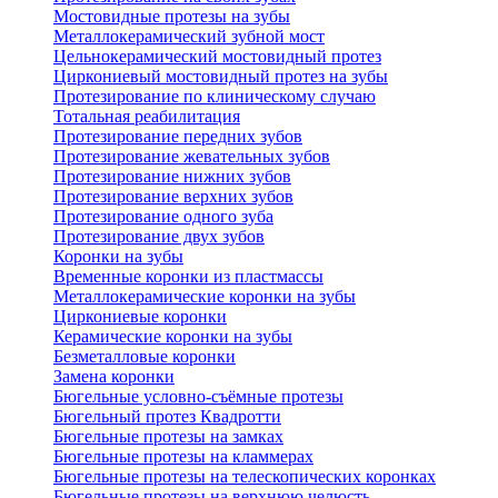
Мостовидные протезы на зубы
Металлокерамический зубной мост
Цельнокерамический мостовидный протез
Циркониевый мостовидный протез на зубы
Протезирование по клиническому случаю
Тотальная реабилитация
Протезирование передних зубов
Протезирование жевательных зубов
Протезирование нижних зубов
Протезирование верхних зубов
Протезирование одного зуба
Протезирование двух зубов
Коронки на зубы
Временные коронки из пластмассы
Металлокерамические коронки на зубы
Циркониевые коронки
Керамические коронки на зубы
Безметалловые коронки
Замена коронки
Бюгельные условно-съёмные протезы
Бюгельный протез Квадротти
Бюгельные протезы на замках
Бюгельные протезы на кламмерах
Бюгельные протезы на телескопических коронках
Бюгельные протезы на верхнюю челюсть