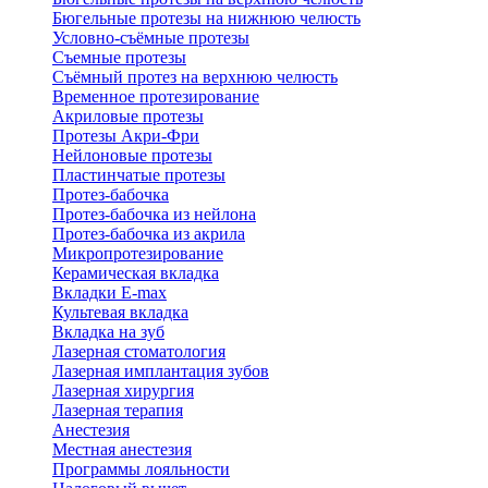
Бюгельные протезы на нижнюю челюсть
Условно-съёмные протезы
Съемные протезы
Съёмный протез на верхнюю челюсть
Временное протезирование
Акриловые протезы
Протезы Акри-Фри
Нейлоновые протезы
Пластинчатые протезы
Протез-бабочка
Протез-бабочка из нейлона
Протез-бабочка из акрила
Микропротезирование
Керамическая вкладка
Вкладки E-max
Культевая вкладка
Вкладка на зуб
Лазерная стоматология
Лазерная имплантация зубов
Лазерная хирургия
Лазерная терапия
Анестезия
Местная анестезия
Программы лояльности