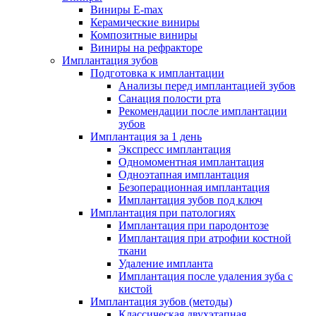
Виниры E-max
Керамические виниры
Композитные виниры
Виниры на рефракторе
Имплантация зубов
Подготовка к имплантации
Анализы перед имплантацией зубов
Санация полости рта
Рекомендации после имплантации
зубов
Имплантация за 1 день
Экспресс имплантация
Одномоментная имплантация
Одноэтапная имплантация
Безоперационная имплантация
Имплантация зубов под ключ
Имплантация при патологиях
Имплантация при пародонтозе
Имплантация при атрофии костной
ткани
Удаление импланта
Имплантация после удаления зуба с
кистой
Имплантация зубов (методы)
Классическая двухэтапная