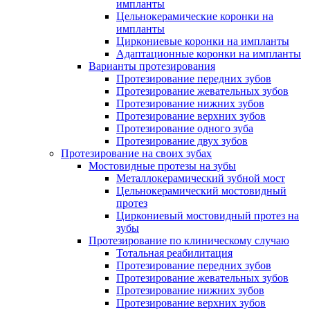
импланты
Цельнокерамические коронки на
импланты
Циркониевые коронки на импланты
Адаптационные коронки на импланты
Варианты протезирования
Протезирование передних зубов
Протезирование жевательных зубов
Протезирование нижних зубов
Протезирование верхних зубов
Протезирование одного зуба
Протезирование двух зубов
Протезирование на своих зубах
Мостовидные протезы на зубы
Металлокерамический зубной мост
Цельнокерамический мостовидный
протез
Циркониевый мостовидный протез на
зубы
Протезирование по клиническому случаю
Тотальная реабилитация
Протезирование передних зубов
Протезирование жевательных зубов
Протезирование нижних зубов
Протезирование верхних зубов