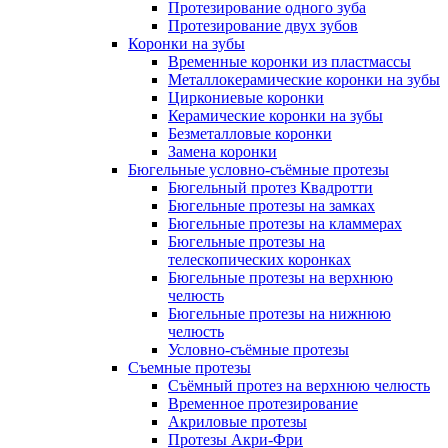
Протезирование одного зуба
Протезирование двух зубов
Коронки на зубы
Временные коронки из пластмассы
Металлокерамические коронки на зубы
Циркониевые коронки
Керамические коронки на зубы
Безметалловые коронки
Замена коронки
Бюгельные условно-съёмные протезы
Бюгельный протез Квадротти
Бюгельные протезы на замках
Бюгельные протезы на кламмерах
Бюгельные протезы на
телескопических коронках
Бюгельные протезы на верхнюю
челюсть
Бюгельные протезы на нижнюю
челюсть
Условно-съёмные протезы
Съемные протезы
Съёмный протез на верхнюю челюсть
Временное протезирование
Акриловые протезы
Протезы Акри-Фри