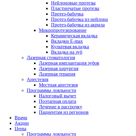
Нейлоновые протезы
Пластинчатые протезы
Протез-бабочка
Протез-бабочка из нейлона
Протез-бабочка из акрила
Микропротезирование
Керамическая вкладка
Вкладки E-max
Культевая вкладка
Вкладка на зуб
Лазерная стоматология
Лазерная имплантация зубов
Лазерная хирургия
Лазерная терапия
Анестезия
Местная анестезия
Программы лояльности
Налоговый вычет
Поэтапная оплата
Лечение в рассрочку
Пациентам из регионов
Врачи
Акции
Цены
Программы лояльности