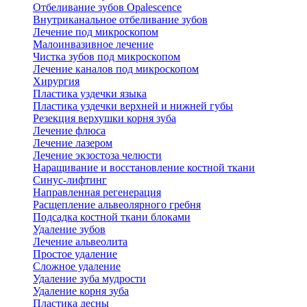
Отбеливание зубов Opalescence
Внутриканальное отбеливание зубов
Лечение под микроскопом
Малоинвазивное лечение
Чистка зубов под микроскопом
Лечение каналов под микроскопом
Хирургия
Пластика уздечки языка
Пластика уздечки верхней и нижней губы
Резекция верхушки корня зуба
Лечение флюса
Лечение лазером
Лечение экзостоза челюсти
Наращивание и восстановление костной ткани
Синус-лифтинг
Направленная регенерация
Расщепление альвеолярного гребня
Подсадка костной ткани блоками
Удаление зубов
Лечение альвеолита
Простое удаление
Сложное удаление
Удаление зуба мудрости
Удаление корня зуба
Пластика десны