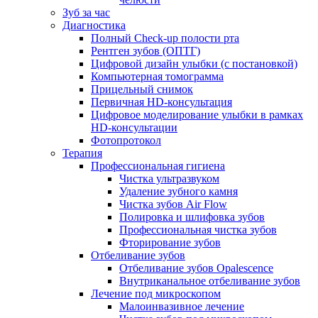
Зуб за час
Диагностика
Полный Check-up полости рта
Рентген зубов (ОПТГ)
Цифровой дизайн улыбки (с постановкой)
Компьютерная томограмма
Прицельный снимок
Первичная HD-консультация
Цифровое моделирование улыбки в рамках
HD-консультации
Фотопротокол
Терапия
Профессиональная гигиена
Чистка ультразвуком
Удаление зубного камня
Чистка зубов Air Flow
Полировка и шлифовка зубов
Профессиональная чистка зубов
Фторирование зубов
Отбеливание зубов
Отбеливание зубов Opalescence
Внутриканальное отбеливание зубов
Лечение под микроскопом
Малоинвазивное лечение