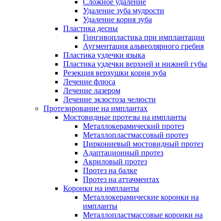
Сложное удаление
Удаление зуба мудрости
Удаление корня зуба
Пластика десны
Гингивопластика при имплантации
Аугментация альвеолярного гребня
Пластика уздечки языка
Пластика уздечки верхней и нижней губы
Резекция верхушки корня зуба
Лечение флюса
Лечение лазером
Лечение экзостоза челюсти
Протезирование на имплантах
Мостовидные протезы на импланты
Металлокерамический протез
Металлопластмассовый протез
Циркониевый мостовидный протез
Адаптационный протез
Акриловый протез
Протез на балке
Протез на аттачментах
Коронки на импланты
Металлокерамические коронки на
импланты
Металлопластмассовые коронки на