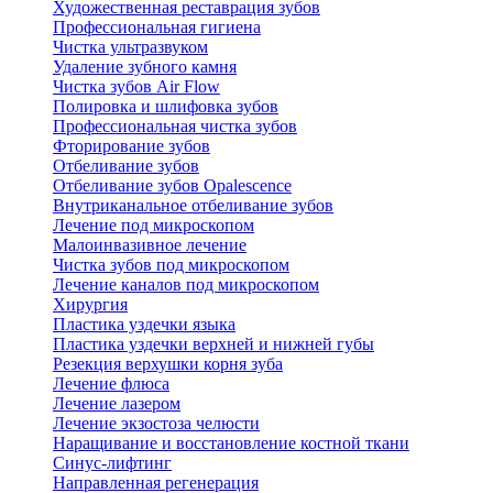
Художественная реставрация зубов
Профессиональная гигиена
Чистка ультразвуком
Удаление зубного камня
Чистка зубов Air Flow
Полировка и шлифовка зубов
Профессиональная чистка зубов
Фторирование зубов
Отбеливание зубов
Отбеливание зубов Opalescence
Внутриканальное отбеливание зубов
Лечение под микроскопом
Малоинвазивное лечение
Чистка зубов под микроскопом
Лечение каналов под микроскопом
Хирургия
Пластика уздечки языка
Пластика уздечки верхней и нижней губы
Резекция верхушки корня зуба
Лечение флюса
Лечение лазером
Лечение экзостоза челюсти
Наращивание и восстановление костной ткани
Синус-лифтинг
Направленная регенерация