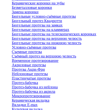
Керамические коронки на зубы
Безметалловые коронки
Замена коронки
Бюгельные условно-съёмные протезы
Бюгельный протез Квадротти
Бюгельные протезы на замках
Бюгельные протезы на кламмерах
Бюгельные протезы на телескопических коронках
Бюгельные протезы на верхнюю челюсть
Бюгельные протезы на нижнюю челюсть
Условно-съёмные протезы
Съемные протезы
Съёмный протез на верхнюю челюсть
Временное протезирование
Акриловые протезы
Протезы Акри-Фри
Нейлоновые протезы
Пластинчатые протезы
Протез-бабочка
Протез-бабочка из нейлона
Протез-бабочка из акрила
Микропротезирование
Керамическая вкладка
Вкладки E-max
Культевая вкладка