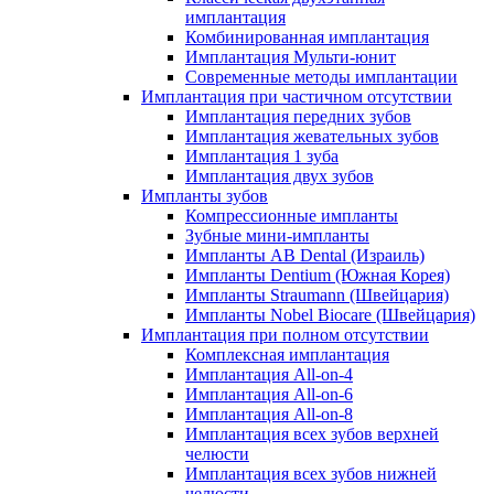
имплантация
Комбинированная имплантация
Имплантация Мульти-юнит
Современные методы имплантации
Имплантация при частичном отсутствии
Имплантация передних зубов
Имплантация жевательных зубов
Имплантация 1 зуба
Имплантация двух зубов
Импланты зубов
Компрессионные импланты
Зубные мини-импланты
Импланты AB Dental (Израиль)
Импланты Dentium (Южная Корея)
Импланты Straumann (Швейцария)
Импланты Nobel Biocare (Швейцария)
Имплантация при полном отсутствии
Комплексная имплантация
Имплантация All-on-4
Имплантация All-on-6
Имплантация All-on-8
Имплантация всех зубов верхней
челюсти
Имплантация всех зубов нижней
челюсти