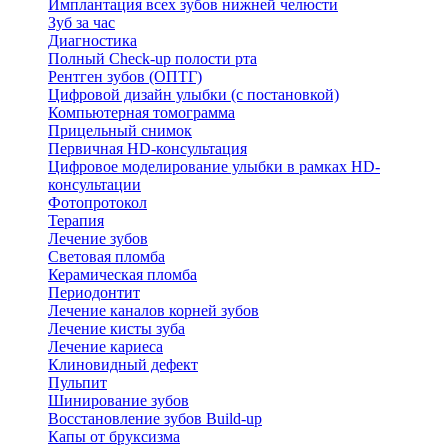
Имплантация всех зубов нижней челюсти
Зуб за час
Диагностика
Полный Check-up полости рта
Рентген зубов (ОПТГ)
Цифровой дизайн улыбки (с постановкой)
Компьютерная томограмма
Прицельный снимок
Первичная HD-консультация
Цифровое моделирование улыбки в рамках HD-
консультации
Фотопротокол
Терапия
Лечение зубов
Световая пломба
Керамическая пломба
Периодонтит
Лечение каналов корней зубов
Лечение кисты зуба
Лечение кариеса
Клиновидный дефект
Пульпит
Шинирование зубов
Восстановление зубов Build-up
Капы от бруксизма