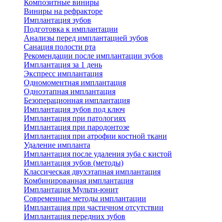
Композитные виниры
Виниры на рефракторе
Имплантация зубов
Подготовка к имплантации
Анализы перед имплантацией зубов
Санация полости рта
Рекомендации после имплантации зубов
Имплантация за 1 день
Экспресс имплантация
Одномоментная имплантация
Одноэтапная имплантация
Безоперационная имплантация
Имплантация зубов под ключ
Имплантация при патологиях
Имплантация при пародонтозе
Имплантация при атрофии костной ткани
Удаление импланта
Имплантация после удаления зуба с кистой
Имплантация зубов (методы)
Классическая двухэтапная имплантация
Комбинированная имплантация
Имплантация Мульти-юнит
Современные методы имплантации
Имплантация при частичном отсутствии
Имплантация передних зубов