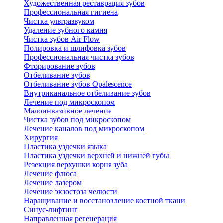
Художественная реставрация зубов
Профессиональная гигиена
Чистка ультразвуком
Удаление зубного камня
Чистка зубов Air Flow
Полировка и шлифовка зубов
Профессиональная чистка зубов
Фторирование зубов
Отбеливание зубов
Отбеливание зубов Opalescence
Внутриканальное отбеливание зубов
Лечение под микроскопом
Малоинвазивное лечение
Чистка зубов под микроскопом
Лечение каналов под микроскопом
Хирургия
Пластика уздечки языка
Пластика уздечки верхней и нижней губы
Резекция верхушки корня зуба
Лечение флюса
Лечение лазером
Лечение экзостоза челюсти
Наращивание и восстановление костной ткани
Синус-лифтинг
Направленная регенерация