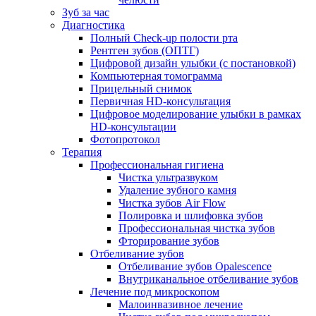
Зуб за час
Диагностика
Полный Check-up полости рта
Рентген зубов (ОПТГ)
Цифровой дизайн улыбки (с постановкой)
Компьютерная томограмма
Прицельный снимок
Первичная HD-консультация
Цифровое моделирование улыбки в рамках
HD-консультации
Фотопротокол
Терапия
Профессиональная гигиена
Чистка ультразвуком
Удаление зубного камня
Чистка зубов Air Flow
Полировка и шлифовка зубов
Профессиональная чистка зубов
Фторирование зубов
Отбеливание зубов
Отбеливание зубов Opalescence
Внутриканальное отбеливание зубов
Лечение под микроскопом
Малоинвазивное лечение