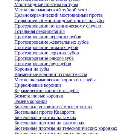
Мостовидные протезы на зубы
Металлокерамический зубной мост
Цельнокерамический мостовидный протез
Циркониевый мостовидный протез на зубы
Протезирование по клиническому случаю
Тотальная реабилитация
Протезирование передних зубов
Протезирование жевательных зубов
Протезирование нижних зубов
Протезирование верхних зубов
Протезирование одного зуба
Протезирование двух зубов
Коронки на зубы
Временные коронки из пластмассы
Металлокерамические коронки на зубы
Циркониевые коронки
Керамические коронки на зубы
Безметалловые коронки
Замена коронки
Бюгельные условно-съёмные протезы
Бюгельный протез Квадротти
Бюгельные протезы на замках
Бюгельные протезы на кламмерах
Бюгельные протезы на телескопических коронках
Бюгельные протезы на верхнюю челюсть