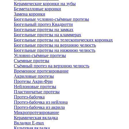
Керамические коронки на зубы
Безметалловые коронки
Замена коронки
Бюгельные условно-съёмные протезы
Бюгельный протез Квадротти
Бюгельные протезы на замках
Бюгельные протезы на кламмерах
Бюгельные протезы на телескопических коронках
Бюгельные протезы на верхнюю челюсть
Бюгельные протезы на нижнюю челюсть
Условно-съёмные протезы
Съемные протезы
Съёмный протез на верхнюю челюсть
Временное протезирование
Акриловые протезы
Протезы Акри-Фри
Нейлоновые протезы
Пластинчатые протезы
Протез-бабочка
Протез-бабочка из нейлона
Протез-бабочка из акрила
Микропротезирование
Керамическая вкладка
Вкладки E-max
Культевая вкладка