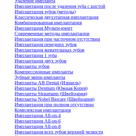
Удаление импланта
Имплантация после удаления зуба с кистой
Имплантация зубов (методы)
Классическая двухэтапная имплантация
Комбинированная имплантация
Имплантация Мульти-юнит
Современные методы имплантации
Имплантация при частичном отсутствии
Имплантация передних зубов
Имплантация жевательных зубов
Имплантация 1 зуба
Имплантация двух зубов
Импланты зубов
Компрессионные импланты
Зубные мини-импланты
Импланты AB Dental (Израиль)
Импланты Dentium (Южная Корея)
Импланты Straumann (Швейцария)
Импланты Nobel Biocare (Швейцария)
Имплантация при полном отсутствии
Комплексная имплантация
Имплантация All-on-4
Имплантация All-on-6
Имплантация All-on-8
Имплантация всех зубов верхней челюсти