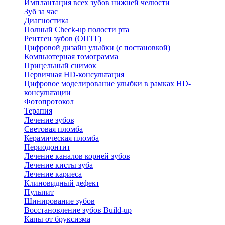
Имплантация всех зубов нижней челюсти
Зуб за час
Диагностика
Полный Check-up полости рта
Рентген зубов (ОПТГ)
Цифровой дизайн улыбки (с постановкой)
Компьютерная томограмма
Прицельный снимок
Первичная HD-консультация
Цифровое моделирование улыбки в рамках HD-
консультации
Фотопротокол
Терапия
Лечение зубов
Световая пломба
Керамическая пломба
Периодонтит
Лечение каналов корней зубов
Лечение кисты зуба
Лечение кариеса
Клиновидный дефект
Пульпит
Шинирование зубов
Восстановление зубов Build-up
Капы от бруксизма