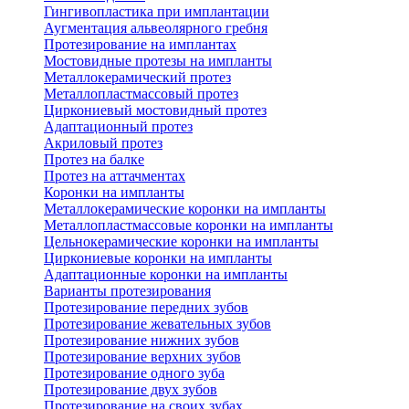
Гингивопластика при имплантации
Аугментация альвеолярного гребня
Протезирование на имплантах
Мостовидные протезы на импланты
Металлокерамический протез
Металлопластмассовый протез
Циркониевый мостовидный протез
Адаптационный протез
Акриловый протез
Протез на балке
Протез на аттачментах
Коронки на импланты
Металлокерамические коронки на импланты
Металлопластмассовые коронки на импланты
Цельнокерамические коронки на импланты
Циркониевые коронки на импланты
Адаптационные коронки на импланты
Варианты протезирования
Протезирование передних зубов
Протезирование жевательных зубов
Протезирование нижних зубов
Протезирование верхних зубов
Протезирование одного зуба
Протезирование двух зубов
Протезирование на своих зубах