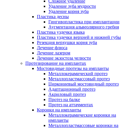
Сложное удаление
Удаление зуба мудрости
Удаление корня зуба
Пластика десны
Гингивопластика при имплантации
Аугментация альвеолярного гребня
Пластика уздечки языка
Пластика уздечки верхней и нижней губы
Резекция верхушки корня зуба
Лечение флюса
Лечение лазером
Лечение экзостоза челюсти
Протезирование на имплантах
Мостовидные протезы на импланты
Металлокерамический протез
Металлопластмассовый протез
Циркониевый мостовидный протез
Адаптационный протез
Акриловый протез
Протез на балке
Протез на аттачментах
Коронки на импланты
Металлокерамические коронки на
импланты
Металлопластмассовые коронки на