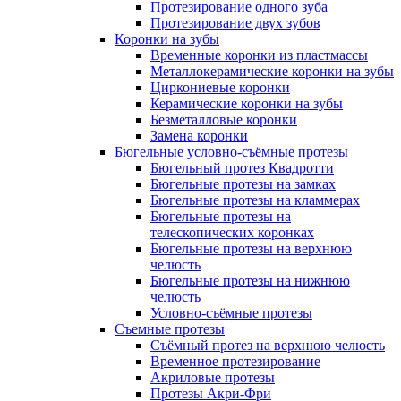
Протезирование одного зуба
Протезирование двух зубов
Коронки на зубы
Временные коронки из пластмассы
Металлокерамические коронки на зубы
Циркониевые коронки
Керамические коронки на зубы
Безметалловые коронки
Замена коронки
Бюгельные условно-съёмные протезы
Бюгельный протез Квадротти
Бюгельные протезы на замках
Бюгельные протезы на кламмерах
Бюгельные протезы на
телескопических коронках
Бюгельные протезы на верхнюю
челюсть
Бюгельные протезы на нижнюю
челюсть
Условно-съёмные протезы
Съемные протезы
Съёмный протез на верхнюю челюсть
Временное протезирование
Акриловые протезы
Протезы Акри-Фри