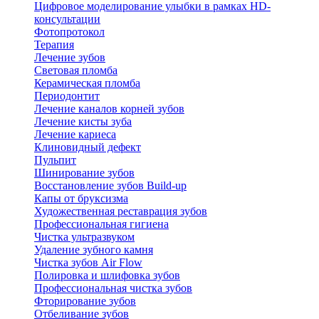
Цифровое моделирование улыбки в рамках HD-
консультации
Фотопротокол
Терапия
Лечение зубов
Световая пломба
Керамическая пломба
Периодонтит
Лечение каналов корней зубов
Лечение кисты зуба
Лечение кариеса
Клиновидный дефект
Пульпит
Шинирование зубов
Восстановление зубов Build-up
Капы от бруксизма
Художественная реставрация зубов
Профессиональная гигиена
Чистка ультразвуком
Удаление зубного камня
Чистка зубов Air Flow
Полировка и шлифовка зубов
Профессиональная чистка зубов
Фторирование зубов
Отбеливание зубов