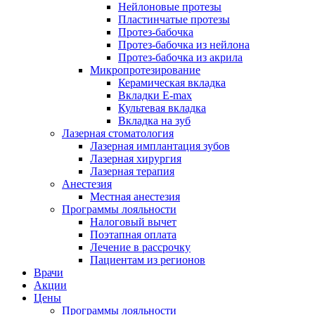
Нейлоновые протезы
Пластинчатые протезы
Протез-бабочка
Протез-бабочка из нейлона
Протез-бабочка из акрила
Микропротезирование
Керамическая вкладка
Вкладки E-max
Культевая вкладка
Вкладка на зуб
Лазерная стоматология
Лазерная имплантация зубов
Лазерная хирургия
Лазерная терапия
Анестезия
Местная анестезия
Программы лояльности
Налоговый вычет
Поэтапная оплата
Лечение в рассрочку
Пациентам из регионов
Врачи
Акции
Цены
Программы лояльности