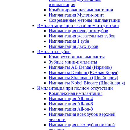
имплантация
Комбинированная имплантация
Имплантация Мульти-юнит
Современные методы имплантации
Имплантация при частичном отсутствии
Имплантация передних зубов
Имплантация жевательных зубов
Имплантация 1 зуба
Имплантация двух зубов
Импланты зубов
Компрессионные импланты
Зубные мини-импланты
Импланты AB Dental (Израиль)
Импланты Dentium (Южная Корея)
Импланты Straumann (Швейцария)
Импланты Nobel Biocare (Швейцария)
Имплантация при полном отсутствии
Комплексная имплантация
Имплантация All-on-4
Имплантация All-on-6
Имплантация All-on-8
Имплантация всех зубов верхней
челюсти
Имплантация всех зубов нижней
челюсти