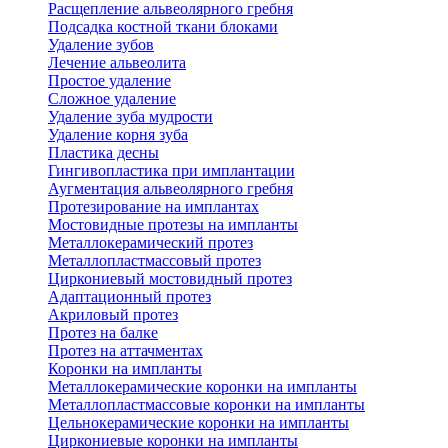
Расщепление альвеолярного гребня
Подсадка костной ткани блоками
Удаление зубов
Лечение альвеолита
Простое удаление
Сложное удаление
Удаление зуба мудрости
Удаление корня зуба
Пластика десны
Гингивопластика при имплантации
Аугментация альвеолярного гребня
Протезирование на имплантах
Мостовидные протезы на импланты
Металлокерамический протез
Металлопластмассовый протез
Циркониевый мостовидный протез
Адаптационный протез
Акриловый протез
Протез на балке
Протез на аттачментах
Коронки на импланты
Металлокерамические коронки на импланты
Металлопластмассовые коронки на импланты
Цельнокерамические коронки на импланты
Циркониевые коронки на импланты