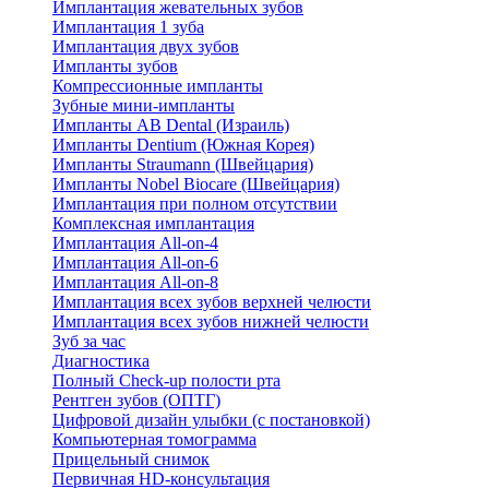
Имплантация жевательных зубов
Имплантация 1 зуба
Имплантация двух зубов
Импланты зубов
Компрессионные импланты
Зубные мини-импланты
Импланты AB Dental (Израиль)
Импланты Dentium (Южная Корея)
Импланты Straumann (Швейцария)
Импланты Nobel Biocare (Швейцария)
Имплантация при полном отсутствии
Комплексная имплантация
Имплантация All-on-4
Имплантация All-on-6
Имплантация All-on-8
Имплантация всех зубов верхней челюсти
Имплантация всех зубов нижней челюсти
Зуб за час
Диагностика
Полный Check-up полости рта
Рентген зубов (ОПТГ)
Цифровой дизайн улыбки (с постановкой)
Компьютерная томограмма
Прицельный снимок
Первичная HD-консультация