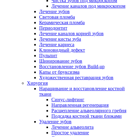
Чистка зубов под микроскопом
Лечение каналов под микроскопом
Лечение зубов
Световая пломба
Керамическая пломба
Периодонтит
Лечение каналов корней зубов
Лечение кисты зуба
Лечение кариеса
Клиновидный дефект
Пульпит
Шинирование зубов
Восстановление зубов Build-up
Капы от бруксизма
Художественная реставрация зубов
Хирургия
Наращивание и восстановление костной
ткани
Синус-лифтинг
Направленная регенерация
Расщепление альвеолярного гребня
Подсадка костной ткани блоками
Удаление зубов
Лечение альвеолита
Простое удаление