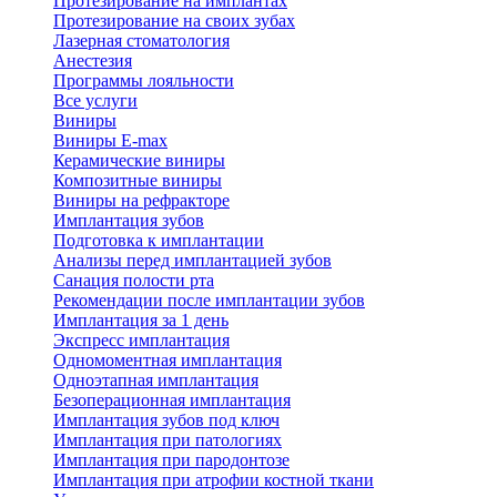
Протезирование на имплантах
Протезирование на своих зубах
Лазерная стоматология
Анестезия
Программы лояльности
Все услуги
Виниры
Виниры E-max
Керамические виниры
Композитные виниры
Виниры на рефракторе
Имплантация зубов
Подготовка к имплантации
Анализы перед имплантацией зубов
Санация полости рта
Рекомендации после имплантации зубов
Имплантация за 1 день
Экспресс имплантация
Одномоментная имплантация
Одноэтапная имплантация
Безоперационная имплантация
Имплантация зубов под ключ
Имплантация при патологиях
Имплантация при пародонтозе
Имплантация при атрофии костной ткани