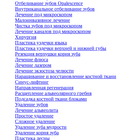
Отбеливание зубов Opalescence
Внутриканальное отбеливание зубов
Лечение под микроскопом
Малоинвазивное лечение
Чистка зубов под микроскопом
Лечение каналов под микроскопом
Хирургия
Пластика уздечки языка
Пластика уздечки верхней и нижней губы
Резекция верхушки корня зуба
Лечение флюса
Лечение лазером
Лечение экзостоза челюсти
Наращивание и восстановление костной ткани
Синус-лифтинг
Направленная регенерация
Расщепление альвеолярного гребня
Подсадка костной ткани блоками
Удаление зубов
Лечение альвеолита
Простое удаление
Сложное удаление
Удаление зуба мудрости
Удаление корня зуба
Пластика десны