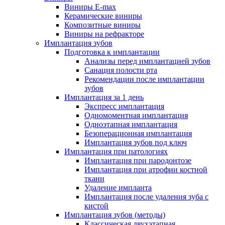
Виниры E-max
Керамические виниры
Композитные виниры
Виниры на рефракторе
Имплантация зубов
Подготовка к имплантации
Анализы перед имплантацией зубов
Санация полости рта
Рекомендации после имплантации
зубов
Имплантация за 1 день
Экспресс имплантация
Одномоментная имплантация
Одноэтапная имплантация
Безоперационная имплантация
Имплантация зубов под ключ
Имплантация при патологиях
Имплантация при пародонтозе
Имплантация при атрофии костной
ткани
Удаление импланта
Имплантация после удаления зуба с
кистой
Имплантация зубов (методы)
Классическая двухэтапная