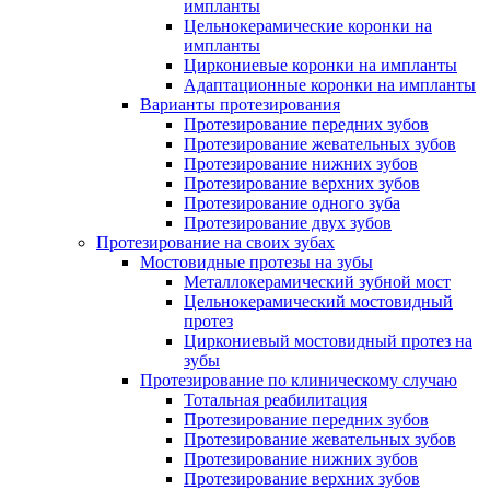
импланты
Цельнокерамические коронки на
импланты
Циркониевые коронки на импланты
Адаптационные коронки на импланты
Варианты протезирования
Протезирование передних зубов
Протезирование жевательных зубов
Протезирование нижних зубов
Протезирование верхних зубов
Протезирование одного зуба
Протезирование двух зубов
Протезирование на своих зубах
Мостовидные протезы на зубы
Металлокерамический зубной мост
Цельнокерамический мостовидный
протез
Циркониевый мостовидный протез на
зубы
Протезирование по клиническому случаю
Тотальная реабилитация
Протезирование передних зубов
Протезирование жевательных зубов
Протезирование нижних зубов
Протезирование верхних зубов