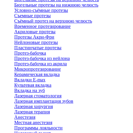
Бюгельные протезы на нижнюю челюсть
Условно-съёмные протезы
Съемные протезы
Съёмный протез на верхнюю челюсть
Временное протезирование
Акриловые протезы
Протезы Акри-Фри
Нейлоновые протезы
Пластинчатые протезы
Протез-бабочка
Протез-бабочка из нейлона
Протез-бабочка из акрила
Микропротезирование
Керамическая вкладка
Вкладки E-max
Культевая вкладка
Вкладка на зуб
Лазерная стоматология
Лазерная имплантация зубов
Лазерная хирургия
Лазерная терапия
Анестезия
Местная анестезия
Программы лояльности