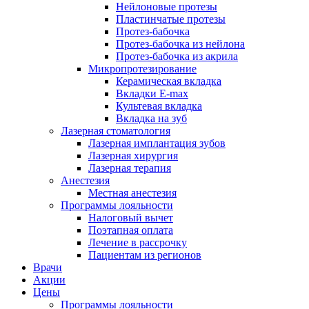
Нейлоновые протезы
Пластинчатые протезы
Протез-бабочка
Протез-бабочка из нейлона
Протез-бабочка из акрила
Микропротезирование
Керамическая вкладка
Вкладки E-max
Культевая вкладка
Вкладка на зуб
Лазерная стоматология
Лазерная имплантация зубов
Лазерная хирургия
Лазерная терапия
Анестезия
Местная анестезия
Программы лояльности
Налоговый вычет
Поэтапная оплата
Лечение в рассрочку
Пациентам из регионов
Врачи
Акции
Цены
Программы лояльности