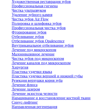
Художественная реставрация зубов
Профессиональная гигиена
Чистка ультразвуком
Удаление зубного камня
Чистка зубов Air Flow
Полировка и шлифовка зубов
Профессиональная чистка зубов
Фторирование зубов
Отбеливание зубов
Отбеливание зубов Opalescence
Внутриканальное отбеливание зубов
Лечение под микроскопом
Малоинвазивное лечение
Чистка зубов под микроскопом
Лечение каналов под микроскопом
Хирургия
Пластика уздечки языка
Пластика уздечки верхней и нижней губы
Резекция верхушки корня зуба
Лечение флюса
Лечение лазером
Лечение экзостоза челюсти
Наращивание и восстановление костной ткани
Синус-лифтинг
Направленная регенерация