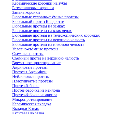
Керамические коронки на зубы
Безметалловые коронки
Замена коронки
Бюгельные условно-съёмные протезы
Бюгельный протез Квадротти
Бюгельные протезы на замках
Бюгельные протезы на кламмерах
Бюгельные протезы на телескопических коронках
Бюгельные протезы на верхнюю челюсть
Бюгельные протезы на нижнюю челюсть
Условно-съёмные протезы
Съемные протезы
Съёмный протез на верхнюю челюсть
Временное протезирование
Акриловые протезы
Протезы Акри-Фри
Нейлоновые протезы
Пластинчатые протезы
Протез-бабочка
Протез-бабочка из нейлона
Протез-бабочка из акрила
Микропротезирование
Керамическая вкладка
Вкладки E-max
Культевая вкладка