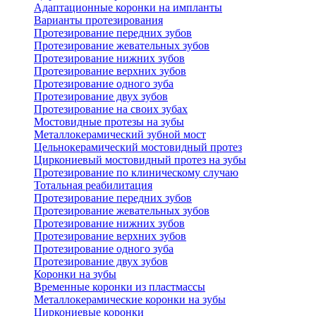
Адаптационные коронки на импланты
Варианты протезирования
Протезирование передних зубов
Протезирование жевательных зубов
Протезирование нижних зубов
Протезирование верхних зубов
Протезирование одного зуба
Протезирование двух зубов
Протезирование на своих зубах
Мостовидные протезы на зубы
Металлокерамический зубной мост
Цельнокерамический мостовидный протез
Циркониевый мостовидный протез на зубы
Протезирование по клиническому случаю
Тотальная реабилитация
Протезирование передних зубов
Протезирование жевательных зубов
Протезирование нижних зубов
Протезирование верхних зубов
Протезирование одного зуба
Протезирование двух зубов
Коронки на зубы
Временные коронки из пластмассы
Металлокерамические коронки на зубы
Циркониевые коронки