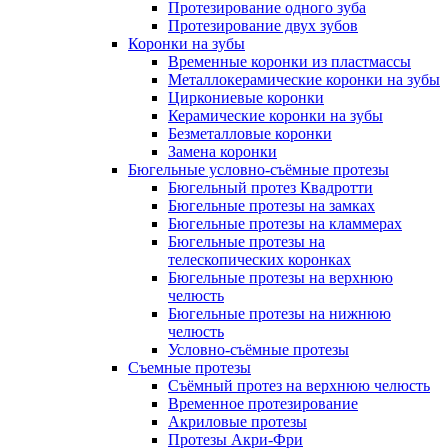
Протезирование одного зуба
Протезирование двух зубов
Коронки на зубы
Временные коронки из пластмассы
Металлокерамические коронки на зубы
Циркониевые коронки
Керамические коронки на зубы
Безметалловые коронки
Замена коронки
Бюгельные условно-съёмные протезы
Бюгельный протез Квадротти
Бюгельные протезы на замках
Бюгельные протезы на кламмерах
Бюгельные протезы на
телескопических коронках
Бюгельные протезы на верхнюю
челюсть
Бюгельные протезы на нижнюю
челюсть
Условно-съёмные протезы
Съемные протезы
Съёмный протез на верхнюю челюсть
Временное протезирование
Акриловые протезы
Протезы Акри-Фри