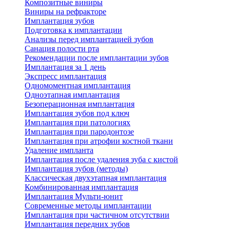
Композитные виниры
Виниры на рефракторе
Имплантация зубов
Подготовка к имплантации
Анализы перед имплантацией зубов
Санация полости рта
Рекомендации после имплантации зубов
Имплантация за 1 день
Экспресс имплантация
Одномоментная имплантация
Одноэтапная имплантация
Безоперационная имплантация
Имплантация зубов под ключ
Имплантация при патологиях
Имплантация при пародонтозе
Имплантация при атрофии костной ткани
Удаление импланта
Имплантация после удаления зуба с кистой
Имплантация зубов (методы)
Классическая двухэтапная имплантация
Комбинированная имплантация
Имплантация Мульти-юнит
Современные методы имплантации
Имплантация при частичном отсутствии
Имплантация передних зубов