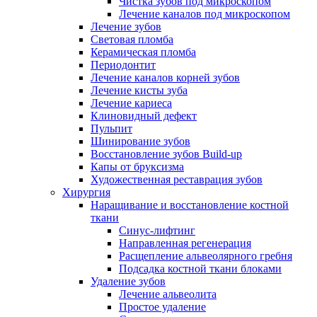
Чистка зубов под микроскопом
Лечение каналов под микроскопом
Лечение зубов
Световая пломба
Керамическая пломба
Периодонтит
Лечение каналов корней зубов
Лечение кисты зуба
Лечение кариеса
Клиновидный дефект
Пульпит
Шинирование зубов
Восстановление зубов Build-up
Капы от бруксизма
Художественная реставрация зубов
Хирургия
Наращивание и восстановление костной
ткани
Синус-лифтинг
Направленная регенерация
Расщепление альвеолярного гребня
Подсадка костной ткани блоками
Удаление зубов
Лечение альвеолита
Простое удаление