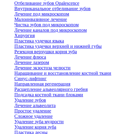
Отбеливание зубов Opalescence
Внутриканальное отбеливание зубов
Лечение под микроскопом
Малоинвазивное лечение
Чистка зубов под микроскопом
Лечение каналов под микроскопом
Хирургия
Пластика уздечки языка
Пластика уздечки верхней и нижней губы
Резекция верхушки корня зуба
Лечение флюса
Лечение лазером
Лечение экзостоза челюсти
Наращивание и восстановление костной ткани
Синус-лифтинг
Направленная регенерация
Расщепление альвеолярного гребня
Подсадка костной ткани блоками
Удаление зубов
Лечение альвеолита
Простое удаление
Сложное удаление
Удаление зуба мудрости
Удаление корня зуба
Пластика десны