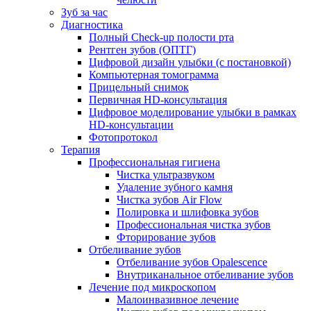
Зуб за час
Диагностика
Полный Check-up полости рта
Рентген зубов (ОПТГ)
Цифровой дизайн улыбки (с постановкой)
Компьютерная томограмма
Прицельный снимок
Первичная HD-консультация
Цифровое моделирование улыбки в рамках
HD-консультации
Фотопротокол
Терапия
Профессиональная гигиена
Чистка ультразвуком
Удаление зубного камня
Чистка зубов Air Flow
Полировка и шлифовка зубов
Профессиональная чистка зубов
Фторирование зубов
Отбеливание зубов
Отбеливание зубов Opalescence
Внутриканальное отбеливание зубов
Лечение под микроскопом
Малоинвазивное лечение