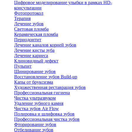
Цифровое моделирование улыбки в рамках HD-
консультации
Фотопротокол
Терапия
Лечение зубов
Световая пломба
Керамическая пломба
Периодонтит
Лечение каналов корней зубов
Лечение кисты зуба
Лечение кариеса
Клиновидный дефект
Пульпит
Шинирование зубов
Восстановление зубов Build-up
Капы от бруксизма
Художественная реставрация зубов
Профессиональная гигиена
Чистка ультразвуком
Удаление зубного камня
Чистка зубов Air Flow
Полировка и шлифовка зубов
Профессиональная чистка зубов
Фторирование зубов
Отбеливание зубов