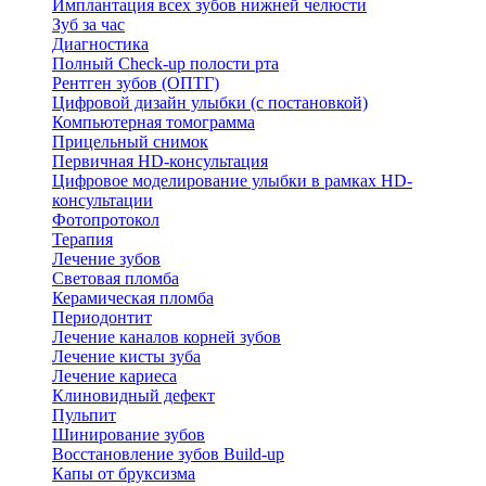
Имплантация всех зубов нижней челюсти
Зуб за час
Диагностика
Полный Check-up полости рта
Рентген зубов (ОПТГ)
Цифровой дизайн улыбки (с постановкой)
Компьютерная томограмма
Прицельный снимок
Первичная HD-консультация
Цифровое моделирование улыбки в рамках HD-
консультации
Фотопротокол
Терапия
Лечение зубов
Световая пломба
Керамическая пломба
Периодонтит
Лечение каналов корней зубов
Лечение кисты зуба
Лечение кариеса
Клиновидный дефект
Пульпит
Шинирование зубов
Восстановление зубов Build-up
Капы от бруксизма