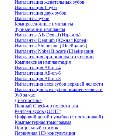
Имплантация жевательных зубов
Имплантация 1 зуба
Имплантация двух зубов
Импланты зубов
Компрессионные импланты
Зубные мини-импланты
Импланты AB Dental (Израиль)
Импланты Dentium (Южная Корея)
Импланты Straumann (Швейцария)
Импланты Nobel Biocare (Швейцария)
Имплантация при полном отсутствии
Комплексная имплантация
Имплантация All-on-4
Имплантация All-on-6
Имплантация All-on-8
Имплантация всех зубов верхней челюсти
Имплантация всех зубов нижней челюсти
Зуб за час
Диагностика
Полный Check-up полости рта
Рентген зубов (ОПТГ)
Цифровой дизайн улыбки (с постановкой)
Компьютерная томограмма
Прицельный снимок
Первичная HD-консультация