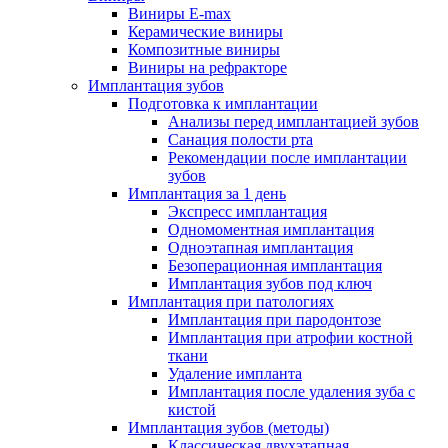
Виниры E-max
Керамические виниры
Композитные виниры
Виниры на рефракторе
Имплантация зубов
Подготовка к имплантации
Анализы перед имплантацией зубов
Санация полости рта
Рекомендации после имплантации
зубов
Имплантация за 1 день
Экспресс имплантация
Одномоментная имплантация
Одноэтапная имплантация
Безоперационная имплантация
Имплантация зубов под ключ
Имплантация при патологиях
Имплантация при пародонтозе
Имплантация при атрофии костной
ткани
Удаление импланта
Имплантация после удаления зуба с
кистой
Имплантация зубов (методы)
Классическая двухэтапная