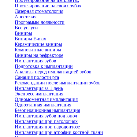
Протезирование на имплантах
Протезирование на своих зубах
Лазерная стоматология
Анестезия
Программы лояльности
Все услуги
Виниры
Виниры E-max
Керамические виниры
Композитные виниры
Виниры на рефракторе
Имплантация зубов
Подготовка к имплантации
Анализы перед имплантацией зубов
Санация полости рта
Рекомендации после имплантации зубов
Имплантация за 1 день
Экспресс имплантация
Одномоментная имплантация
Одноэтапная имплантация
Безоперационная имплантация
Имплантация зубов под ключ
Имплантация при патологиях
Имплантация при пародонтозе
Имплантация при атрофии костной ткани