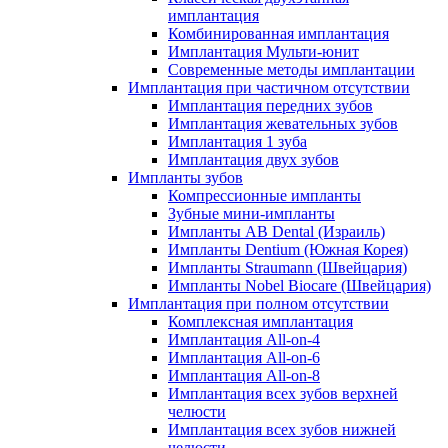
имплантация
Комбинированная имплантация
Имплантация Мульти-юнит
Современные методы имплантации
Имплантация при частичном отсутствии
Имплантация передних зубов
Имплантация жевательных зубов
Имплантация 1 зуба
Имплантация двух зубов
Импланты зубов
Компрессионные импланты
Зубные мини-импланты
Импланты AB Dental (Израиль)
Импланты Dentium (Южная Корея)
Импланты Straumann (Швейцария)
Импланты Nobel Biocare (Швейцария)
Имплантация при полном отсутствии
Комплексная имплантация
Имплантация All-on-4
Имплантация All-on-6
Имплантация All-on-8
Имплантация всех зубов верхней
челюсти
Имплантация всех зубов нижней
челюсти