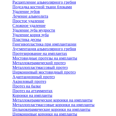
Расщепление альвеолярного гребня
Подсадка костной ткани блоками
Удаление зубов
Лечение альвеолита
Простое удаление
Сложное удаление
Удаление зуба мудрости
Удаление корня зуба
Пластика десны
Гингивопластика при имплантации
Аугментация альвеолярного гребня
Протезирование на имплантах
Мостовидные протезы на импланты
Металлокерамический протез
Металлопластмассовый протез
Циркониевый мостовидный протез
Адаптационный протез
Акриловый протез
Протез на балке
Протез на аттачментах
Коронки на импланты
Металлокерамические коронки на импланты
Металлопластмассовые коронки на импланты
Цельнокерамические коронки на импланты
Циркониевые коронки на импланты