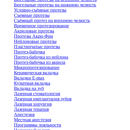
Бюгельные протезы на нижнюю челюсть
Условно-съёмные протезы
Съемные протезы
Съёмный протез на верхнюю челюсть
Временное протезирование
Акриловые протезы
Протезы Акри-Фри
Нейлоновые протезы
Пластинчатые протезы
Протез-бабочка
Протез-бабочка из нейлона
Протез-бабочка из акрила
Микропротезирование
Керамическая вкладка
Вкладки E-max
Культевая вкладка
Вкладка на зуб
Лазерная стоматология
Лазерная имплантация зубов
Лазерная хирургия
Лазерная терапия
Анестезия
Местная анестезия
Программы лояльности