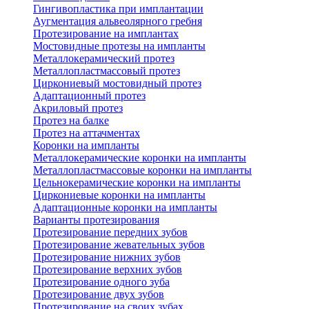
Гингивопластика при имплантации
Аугментация альвеолярного гребня
Протезирование на имплантах
Мостовидные протезы на импланты
Металлокерамический протез
Металлопластмассовый протез
Циркониевый мостовидный протез
Адаптационный протез
Акриловый протез
Протез на балке
Протез на аттачментах
Коронки на импланты
Металлокерамические коронки на импланты
Металлопластмассовые коронки на импланты
Цельнокерамические коронки на импланты
Циркониевые коронки на импланты
Адаптационные коронки на импланты
Варианты протезирования
Протезирование передних зубов
Протезирование жевательных зубов
Протезирование нижних зубов
Протезирование верхних зубов
Протезирование одного зуба
Протезирование двух зубов
Протезирование на своих зубах