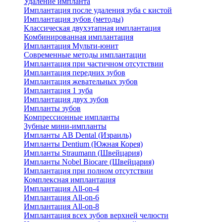
Удаление импланта
Имплантация после удаления зуба с кистой
Имплантация зубов (методы)
Классическая двухэтапная имплантация
Комбинированная имплантация
Имплантация Мульти-юнит
Современные методы имплантации
Имплантация при частичном отсутствии
Имплантация передних зубов
Имплантация жевательных зубов
Имплантация 1 зуба
Имплантация двух зубов
Импланты зубов
Компрессионные импланты
Зубные мини-импланты
Импланты AB Dental (Израиль)
Импланты Dentium (Южная Корея)
Импланты Straumann (Швейцария)
Импланты Nobel Biocare (Швейцария)
Имплантация при полном отсутствии
Комплексная имплантация
Имплантация All-on-4
Имплантация All-on-6
Имплантация All-on-8
Имплантация всех зубов верхней челюсти