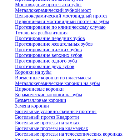
Мостовидные протезы на зубы
Металлокерамический зубной мост
Цельнокерамический мостовидный протез
Циркониевый мостовидный протез на зубы
Протезирование по клиническому случаю
Тотальная реабилитация
Протезирование передних зубов
Протезирование жевательных зубов
Протезирование нижних зубов
Протезирование верхних зубов
Протезирование одного зуба
Протезирование двух зубов
Коронки на зубы
Временные коронки из пластмассы
Металлокерамические коронки на зубы
Циркониевые коронки
Керамические коронки на зубы
Безметалловые коронки
Замена коронки
Бюгельные условно-съёмные протезы
Бюгельный протез Квадротти
Бюгельные протезы на замках
Бюгельные протезы на кламмерах
Бюгельные протезы на телескопических коронках
Бюгельные протезы на верхнюю челюсть