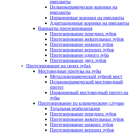
импланты
Цельнокерамические коронки на
импланты
Циркониевые коронки на импланты
Адаптационные коронки на импланты
Варианты протезирования
Протезирование передних зубов
Протезирование жевательных зубов
Протезирование нижних зубов
Протезирование верхних зубов
Протезирование одного зуба
Протезирование двух зубов
Протезирование на своих зубах
Мостовидные протезы на зубы
Металлокерамический зубной мост
Цельнокерамический мостовидный
протез
Циркониевый мостовидный протез на
зубы
Протезирование по клиническому случаю
Тотальная реабилитация
Протезирование передних зубов
Протезирование жевательных зубов
Протезирование нижних зубов
Протезирование верхних зубов