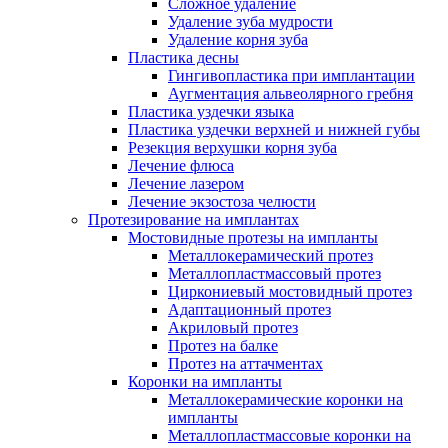
Сложное удаление
Удаление зуба мудрости
Удаление корня зуба
Пластика десны
Гингивопластика при имплантации
Аугментация альвеолярного гребня
Пластика уздечки языка
Пластика уздечки верхней и нижней губы
Резекция верхушки корня зуба
Лечение флюса
Лечение лазером
Лечение экзостоза челюсти
Протезирование на имплантах
Мостовидные протезы на импланты
Металлокерамический протез
Металлопластмассовый протез
Циркониевый мостовидный протез
Адаптационный протез
Акриловый протез
Протез на балке
Протез на аттачментах
Коронки на импланты
Металлокерамические коронки на
импланты
Металлопластмассовые коронки на