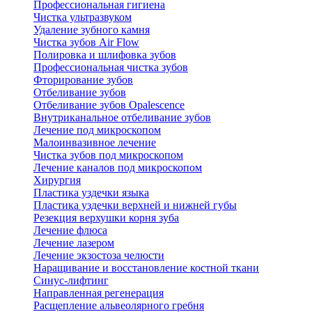
Профессиональная гигиена
Чистка ультразвуком
Удаление зубного камня
Чистка зубов Air Flow
Полировка и шлифовка зубов
Профессиональная чистка зубов
Фторирование зубов
Отбеливание зубов
Отбеливание зубов Opalescence
Внутриканальное отбеливание зубов
Лечение под микроскопом
Малоинвазивное лечение
Чистка зубов под микроскопом
Лечение каналов под микроскопом
Хирургия
Пластика уздечки языка
Пластика уздечки верхней и нижней губы
Резекция верхушки корня зуба
Лечение флюса
Лечение лазером
Лечение экзостоза челюсти
Наращивание и восстановление костной ткани
Синус-лифтинг
Направленная регенерация
Расщепление альвеолярного гребня