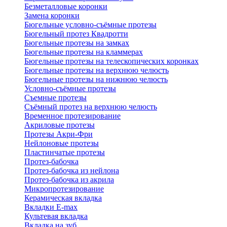
Безметалловые коронки
Замена коронки
Бюгельные условно-съёмные протезы
Бюгельный протез Квадротти
Бюгельные протезы на замках
Бюгельные протезы на кламмерах
Бюгельные протезы на телескопических коронках
Бюгельные протезы на верхнюю челюсть
Бюгельные протезы на нижнюю челюсть
Условно-съёмные протезы
Съемные протезы
Съёмный протез на верхнюю челюсть
Временное протезирование
Акриловые протезы
Протезы Акри-Фри
Нейлоновые протезы
Пластинчатые протезы
Протез-бабочка
Протез-бабочка из нейлона
Протез-бабочка из акрила
Микропротезирование
Керамическая вкладка
Вкладки E-max
Культевая вкладка
Вкладка на зуб