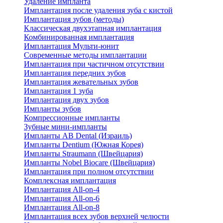
Удаление импланта
Имплантация после удаления зуба с кистой
Имплантация зубов (методы)
Классическая двухэтапная имплантация
Комбинированная имплантация
Имплантация Мульти-юнит
Современные методы имплантации
Имплантация при частичном отсутствии
Имплантация передних зубов
Имплантация жевательных зубов
Имплантация 1 зуба
Имплантация двух зубов
Импланты зубов
Компрессионные импланты
Зубные мини-импланты
Импланты AB Dental (Израиль)
Импланты Dentium (Южная Корея)
Импланты Straumann (Швейцария)
Импланты Nobel Biocare (Швейцария)
Имплантация при полном отсутствии
Комплексная имплантация
Имплантация All-on-4
Имплантация All-on-6
Имплантация All-on-8
Имплантация всех зубов верхней челюсти