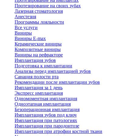
Протезирование на имплантах
Протезирование на своих зубах
Лазерная стоматология
Анестезия
Программы лояльности
Все услуги
Виниры
Виниры E-max
Керамические виниры
Композитные виниры
Виниры на рефракторе
Имплантация зубов
Подготовка к имплантации
Анализы перед имплантацией зубов
Санация полости рта
Рекомендации после имплантации зубов
Имплантация за 1 день
Экспресс имплантация
Одномоментная имплантация
Одноэтапная имплантация
Безоперационная имплантация
Имплантация зубов под ключ
Имплантация при патологиях
Имплантация при пародонтозе
Имплантация при атрофии костной ткани