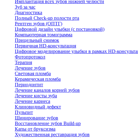
Имплантация всех зубов нижней челюсти
Зуб за час
Диагностика
Полный Check-up полости рта
Рентген зубов (ОПТГ)
Цифровой дизайн улыбки (с постановкой)
Компьютерная томограмма
Прицельный снимок
Первичная HD-консультация
Цифровое моделирование улыбки в рамках HD-консульт
Фотопротокол
Терапия
Лечение зубов
Световая пломба
Керамическая пломба
Периодонтит
Лечение каналов корней зубов
Лечение кисты зуба
Лечение кариеса
Клиновидный дефект
Пульпит
Шинирование зубов
Восстановление зубов Build-up
Капы от бруксизма
Художественная реставрация зубов