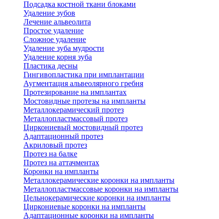
Подсадка костной ткани блоками
Удаление зубов
Лечение альвеолита
Простое удаление
Сложное удаление
Удаление зуба мудрости
Удаление корня зуба
Пластика десны
Гингивопластика при имплантации
Аугментация альвеолярного гребня
Протезирование на имплантах
Мостовидные протезы на импланты
Металлокерамический протез
Металлопластмассовый протез
Циркониевый мостовидный протез
Адаптационный протез
Акриловый протез
Протез на балке
Протез на аттачментах
Коронки на импланты
Металлокерамические коронки на импланты
Металлопластмассовые коронки на импланты
Цельнокерамические коронки на импланты
Циркониевые коронки на импланты
Адаптационные коронки на импланты