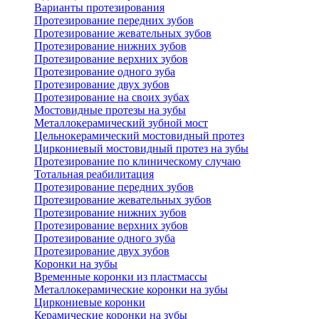
Варианты протезирования
Протезирование передних зубов
Протезирование жевательных зубов
Протезирование нижних зубов
Протезирование верхних зубов
Протезирование одного зуба
Протезирование двух зубов
Протезирование на своих зубах
Мостовидные протезы на зубы
Металлокерамический зубной мост
Цельнокерамический мостовидный протез
Циркониевый мостовидный протез на зубы
Протезирование по клиническому случаю
Тотальная реабилитация
Протезирование передних зубов
Протезирование жевательных зубов
Протезирование нижних зубов
Протезирование верхних зубов
Протезирование одного зуба
Протезирование двух зубов
Коронки на зубы
Временные коронки из пластмассы
Металлокерамические коронки на зубы
Циркониевые коронки
Керамические коронки на зубы