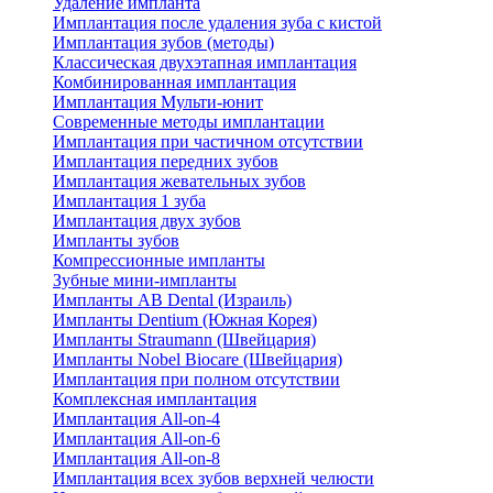
Удаление импланта
Имплантация после удаления зуба с кистой
Имплантация зубов (методы)
Классическая двухэтапная имплантация
Комбинированная имплантация
Имплантация Мульти-юнит
Современные методы имплантации
Имплантация при частичном отсутствии
Имплантация передних зубов
Имплантация жевательных зубов
Имплантация 1 зуба
Имплантация двух зубов
Импланты зубов
Компрессионные импланты
Зубные мини-импланты
Импланты AB Dental (Израиль)
Импланты Dentium (Южная Корея)
Импланты Straumann (Швейцария)
Импланты Nobel Biocare (Швейцария)
Имплантация при полном отсутствии
Комплексная имплантация
Имплантация All-on-4
Имплантация All-on-6
Имплантация All-on-8
Имплантация всех зубов верхней челюсти