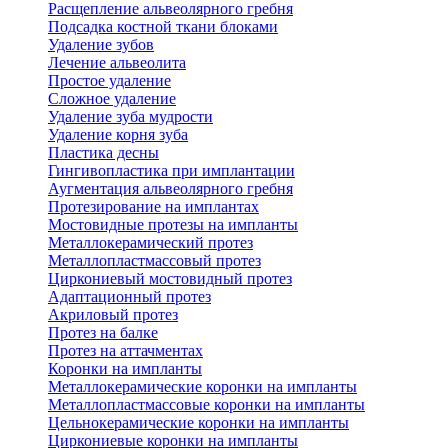
Расщепление альвеолярного гребня
Подсадка костной ткани блоками
Удаление зубов
Лечение альвеолита
Простое удаление
Сложное удаление
Удаление зуба мудрости
Удаление корня зуба
Пластика десны
Гингивопластика при имплантации
Аугментация альвеолярного гребня
Протезирование на имплантах
Мостовидные протезы на импланты
Металлокерамический протез
Металлопластмассовый протез
Циркониевый мостовидный протез
Адаптационный протез
Акриловый протез
Протез на балке
Протез на аттачментах
Коронки на импланты
Металлокерамические коронки на импланты
Металлопластмассовые коронки на импланты
Цельнокерамические коронки на импланты
Циркониевые коронки на импланты