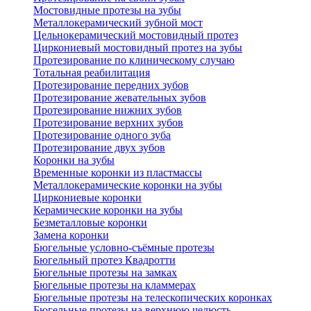
Мостовидные протезы на зубы
Металлокерамический зубной мост
Цельнокерамический мостовидный протез
Циркониевый мостовидный протез на зубы
Протезирование по клиническому случаю
Тотальная реабилитация
Протезирование передних зубов
Протезирование жевательных зубов
Протезирование нижних зубов
Протезирование верхних зубов
Протезирование одного зуба
Протезирование двух зубов
Коронки на зубы
Временные коронки из пластмассы
Металлокерамические коронки на зубы
Циркониевые коронки
Керамические коронки на зубы
Безметалловые коронки
Замена коронки
Бюгельные условно-съёмные протезы
Бюгельный протез Квадротти
Бюгельные протезы на замках
Бюгельные протезы на кламмерах
Бюгельные протезы на телескопических коронках
Бюгельные протезы на верхнюю челюсть