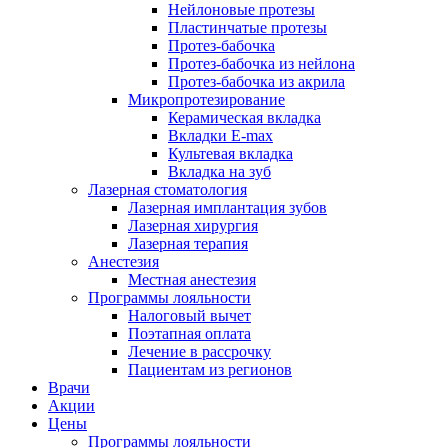
Нейлоновые протезы
Пластинчатые протезы
Протез-бабочка
Протез-бабочка из нейлона
Протез-бабочка из акрила
Микропротезирование
Керамическая вкладка
Вкладки E-max
Культевая вкладка
Вкладка на зуб
Лазерная стоматология
Лазерная имплантация зубов
Лазерная хирургия
Лазерная терапия
Анестезия
Местная анестезия
Программы лояльности
Налоговый вычет
Поэтапная оплата
Лечение в рассрочку
Пациентам из регионов
Врачи
Акции
Цены
Программы лояльности