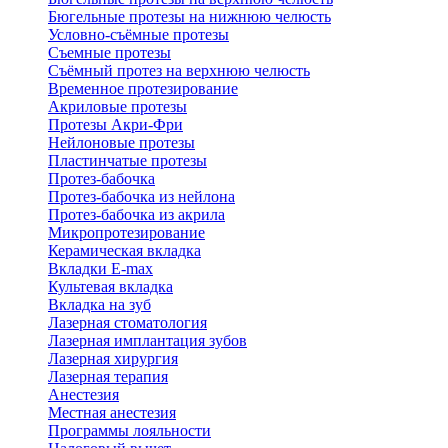
Бюгельные протезы на нижнюю челюсть
Условно-съёмные протезы
Съемные протезы
Съёмный протез на верхнюю челюсть
Временное протезирование
Акриловые протезы
Протезы Акри-Фри
Нейлоновые протезы
Пластинчатые протезы
Протез-бабочка
Протез-бабочка из нейлона
Протез-бабочка из акрила
Микропротезирование
Керамическая вкладка
Вкладки E-max
Культевая вкладка
Вкладка на зуб
Лазерная стоматология
Лазерная имплантация зубов
Лазерная хирургия
Лазерная терапия
Анестезия
Местная анестезия
Программы лояльности