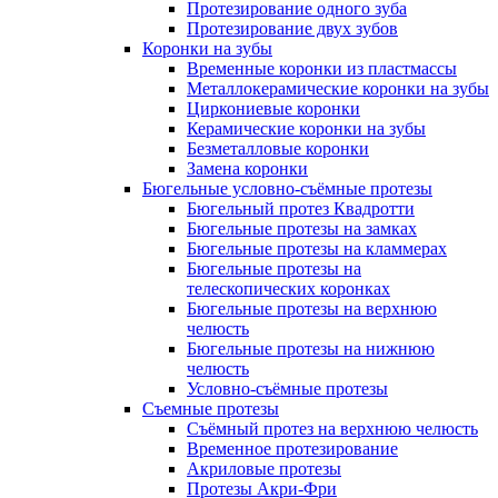
Протезирование одного зуба
Протезирование двух зубов
Коронки на зубы
Временные коронки из пластмассы
Металлокерамические коронки на зубы
Циркониевые коронки
Керамические коронки на зубы
Безметалловые коронки
Замена коронки
Бюгельные условно-съёмные протезы
Бюгельный протез Квадротти
Бюгельные протезы на замках
Бюгельные протезы на кламмерах
Бюгельные протезы на
телескопических коронках
Бюгельные протезы на верхнюю
челюсть
Бюгельные протезы на нижнюю
челюсть
Условно-съёмные протезы
Съемные протезы
Съёмный протез на верхнюю челюсть
Временное протезирование
Акриловые протезы
Протезы Акри-Фри