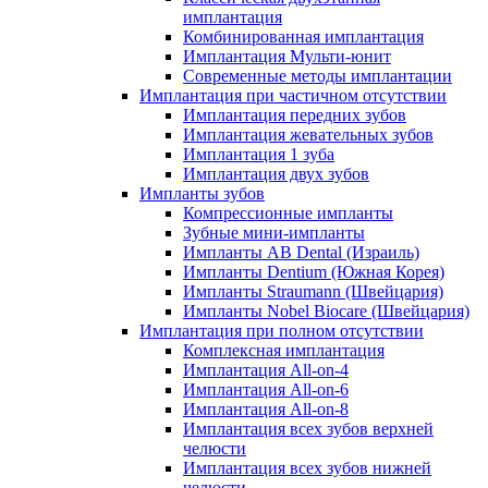
имплантация
Комбинированная имплантация
Имплантация Мульти-юнит
Современные методы имплантации
Имплантация при частичном отсутствии
Имплантация передних зубов
Имплантация жевательных зубов
Имплантация 1 зуба
Имплантация двух зубов
Импланты зубов
Компрессионные импланты
Зубные мини-импланты
Импланты AB Dental (Израиль)
Импланты Dentium (Южная Корея)
Импланты Straumann (Швейцария)
Импланты Nobel Biocare (Швейцария)
Имплантация при полном отсутствии
Комплексная имплантация
Имплантация All-on-4
Имплантация All-on-6
Имплантация All-on-8
Имплантация всех зубов верхней
челюсти
Имплантация всех зубов нижней
челюсти