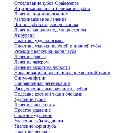
Отбеливание зубов Opalescence
Внутриканальное отбеливание зубов
Лечение под микроскопом
Малоинвазивное лечение
Чистка зубов под микроскопом
Лечение каналов под микроскопом
Хирургия
Пластика уздечки языка
Пластика уздечки верхней и нижней губы
Резекция верхушки корня зуба
Лечение флюса
Лечение лазером
Лечение экзостоза челюсти
Наращивание и восстановление костной ткани
Синус-лифтинг
Направленная регенерация
Расщепление альвеолярного гребня
Подсадка костной ткани блоками
Удаление зубов
Лечение альвеолита
Простое удаление
Сложное удаление
Удаление зуба мудрости
Удаление корня зуба
Пластика десны