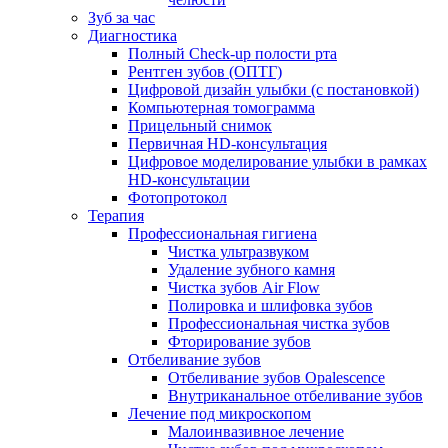
Зуб за час
Диагностика
Полный Check-up полости рта
Рентген зубов (ОПТГ)
Цифровой дизайн улыбки (с постановкой)
Компьютерная томограмма
Прицельный снимок
Первичная HD-консультация
Цифровое моделирование улыбки в рамках
HD-консультации
Фотопротокол
Терапия
Профессиональная гигиена
Чистка ультразвуком
Удаление зубного камня
Чистка зубов Air Flow
Полировка и шлифовка зубов
Профессиональная чистка зубов
Фторирование зубов
Отбеливание зубов
Отбеливание зубов Opalescence
Внутриканальное отбеливание зубов
Лечение под микроскопом
Малоинвазивное лечение