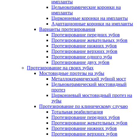
импланты
Цельнокерамические коронки на
импланты
Циркониевые коронки на импланты
Адаптационные коронки на импланты
Варианты протезирования
Протезирование передних зубов
Протезирование жевательных зубов
Протезирование нижних зубов
Протезирование верхних зубов
Протезирование одного зуба
Протезирование двух зубов
Протезирование на своих зубах
Мостовидные протезы на зубы
Металлокерамический зубной мост
Цельнокерамический мостовидный
протез
Циркониевый мостовидный протез на
зубы
Протезирование по клиническому случаю
Тотальная реабилитация
Протезирование передних зубов
Протезирование жевательных зубов
Протезирование нижних зубов
Протезирование верхних зубов