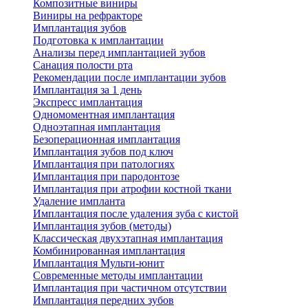
Композитные виниры
Виниры на рефракторе
Имплантация зубов
Подготовка к имплантации
Анализы перед имплантацией зубов
Санация полости рта
Рекомендации после имплантации зубов
Имплантация за 1 день
Экспресс имплантация
Одномоментная имплантация
Одноэтапная имплантация
Безоперационная имплантация
Имплантация зубов под ключ
Имплантация при патологиях
Имплантация при пародонтозе
Имплантация при атрофии костной ткани
Удаление импланта
Имплантация после удаления зуба с кистой
Имплантация зубов (методы)
Классическая двухэтапная имплантация
Комбинированная имплантация
Имплантация Мульти-юнит
Современные методы имплантации
Имплантация при частичном отсутствии
Имплантация передних зубов