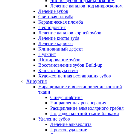
Чистка зубов под микроскопом
Лечение каналов под микроскопом
Лечение зубов
Световая пломба
Керамическая пломба
Периодонтит
Лечение каналов корней зубов
Лечение кисты зуба
Лечение кариеса
Клиновидный дефект
Пульпит
Шинирование зубов
Восстановление зубов Build-up
Капы от бруксизма
Художественная реставрация зубов
Хирургия
Наращивание и восстановление костной
ткани
Синус-лифтинг
Направленная регенерация
Расщепление альвеолярного гребня
Подсадка костной ткани блоками
Удаление зубов
Лечение альвеолита
Простое удаление