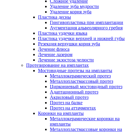
Сложное удаление
Удаление зуба мудрости
Удаление корня зуба
Пластика десны
Гингивопластика при имплантации
Аугментация альвеолярного гребня
Пластика уздечки языка
Пластика уздечки верхней и нижней губы
Резекция верхушки корня зуба
Лечение флюса
Лечение лазером
Лечение экзостоза челюсти
Протезирование на имплантах
Мостовидные протезы на импланты
Металлокерамический протез
Металлопластмассовый протез
Циркониевый мостовидный протез
Адаптационный протез
Акриловый протез
Протез на балке
Протез на аттачментах
Коронки на импланты
Металлокерамические коронки на
импланты
Металлопластмассовые коронки на