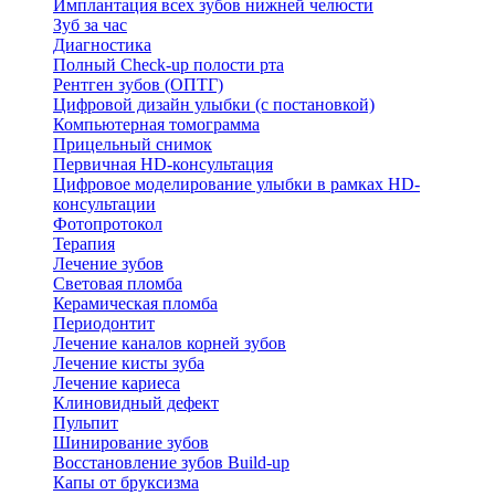
Имплантация всех зубов нижней челюсти
Зуб за час
Диагностика
Полный Check-up полости рта
Рентген зубов (ОПТГ)
Цифровой дизайн улыбки (с постановкой)
Компьютерная томограмма
Прицельный снимок
Первичная HD-консультация
Цифровое моделирование улыбки в рамках HD-
консультации
Фотопротокол
Терапия
Лечение зубов
Световая пломба
Керамическая пломба
Периодонтит
Лечение каналов корней зубов
Лечение кисты зуба
Лечение кариеса
Клиновидный дефект
Пульпит
Шинирование зубов
Восстановление зубов Build-up
Капы от бруксизма