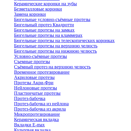
Керамические коронки на зубы
Безметалловые коронки
Замена коронки
Бюгельные условно-съёмные протезы
Бюгельный протез Квадротти
Бюгельные протезы на замках
Бюгельные протезы на кламмерах
Бюгельные протезы на телескопических коронках
Бюгельные протезы на верхнюю челюсть
Бюгельные протезы на нижнюю челюсть
Условно-съёмные протезы
Съемные протезы
Съёмный протез на верхнюю челюсть
Временное протезирование
Акриловые протезы
Протезы Акри-Фри
Нейлоновые протезы
Пластинчатые протезы
Протез-бабочка
Протез-бабочка из нейлона
Протез-бабочка из акрила
Микропротезирование
Керамическая вкладка
Вкладки E-max
Культевая вкладка