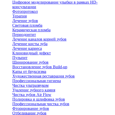
Цифровое моделирование улыбки в рамках HD-
консультации
Фотопротокол
Терапия
Лечение зубов
Световая пломба
Керамическая пломба
Периодонтит
Лечение каналов корней зубов
Лечение кисты зуба
Лечение кариеса
Клиновидный дефект
Пульпит
Шинирование зубов
Восстановление зубов Build-up
Капы от бруксизма
Художественная реставрация зубов
Профессиональная гигиена
Чистка ультразвуком
Удаление зубного камня
Чистка зубов Air Flow
Полировка и шлифовка зубов
Профессиональная чистка зубов
Фторирование зубов
Отбеливание зубов