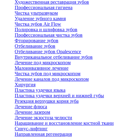
Художественная реставрация зубов
Профессиональная гигиена
Чистка ультразвуком
Удаление зубного камня
Чистка зубов Air Flow
Полировка и шлифовка зубов
Профессиональная чистка зубов
Фторирование зубов
Отбеливание зубов
Отбеливание зубов Opalescence
Внутриканальное отбеливание зубов
Лечение под микроскопом
Малоинвазивное лечение
Чистка зубов под микроскопом
Лечение каналов под микроскопом
Хирургия
Пластика уздечки языка
Пластика уздечки верхней и нижней губы
Резекция верхушки корня зуба
Лечение флюса
Лечение лазером
Лечение экзостоза челюсти
Наращивание и восстановление костной ткани
Синус-лифтинг
Направленная регенерация