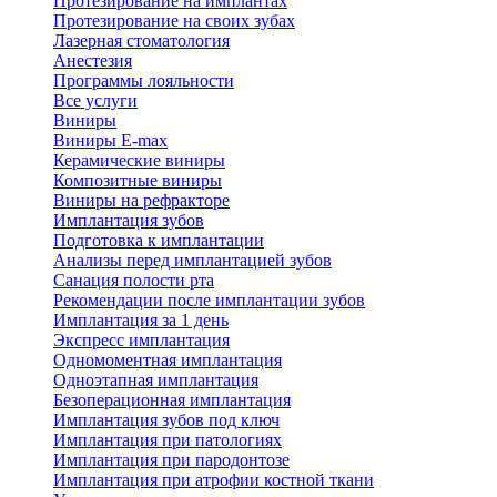
Протезирование на имплантах
Протезирование на своих зубах
Лазерная стоматология
Анестезия
Программы лояльности
Все услуги
Виниры
Виниры E-max
Керамические виниры
Композитные виниры
Виниры на рефракторе
Имплантация зубов
Подготовка к имплантации
Анализы перед имплантацией зубов
Санация полости рта
Рекомендации после имплантации зубов
Имплантация за 1 день
Экспресс имплантация
Одномоментная имплантация
Одноэтапная имплантация
Безоперационная имплантация
Имплантация зубов под ключ
Имплантация при патологиях
Имплантация при пародонтозе
Имплантация при атрофии костной ткани