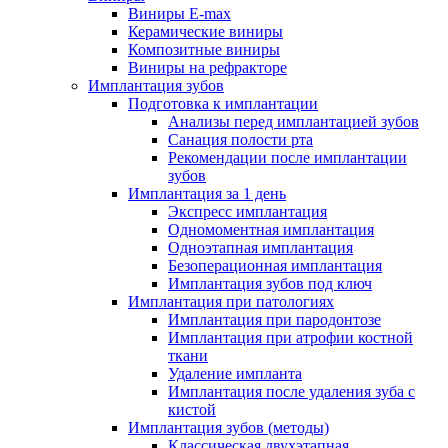
Виниры E-max
Керамические виниры
Композитные виниры
Виниры на рефракторе
Имплантация зубов
Подготовка к имплантации
Анализы перед имплантацией зубов
Санация полости рта
Рекомендации после имплантации
зубов
Имплантация за 1 день
Экспресс имплантация
Одномоментная имплантация
Одноэтапная имплантация
Безоперационная имплантация
Имплантация зубов под ключ
Имплантация при патологиях
Имплантация при пародонтозе
Имплантация при атрофии костной
ткани
Удаление импланта
Имплантация после удаления зуба с
кистой
Имплантация зубов (методы)
Классическая двухэтапная