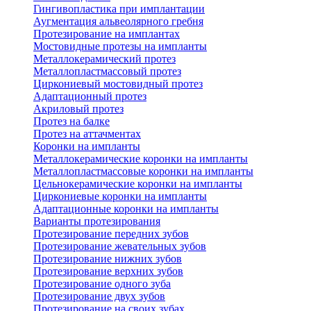
Гингивопластика при имплантации
Аугментация альвеолярного гребня
Протезирование на имплантах
Мостовидные протезы на импланты
Металлокерамический протез
Металлопластмассовый протез
Циркониевый мостовидный протез
Адаптационный протез
Акриловый протез
Протез на балке
Протез на аттачментах
Коронки на импланты
Металлокерамические коронки на импланты
Металлопластмассовые коронки на импланты
Цельнокерамические коронки на импланты
Циркониевые коронки на импланты
Адаптационные коронки на импланты
Варианты протезирования
Протезирование передних зубов
Протезирование жевательных зубов
Протезирование нижних зубов
Протезирование верхних зубов
Протезирование одного зуба
Протезирование двух зубов
Протезирование на своих зубах