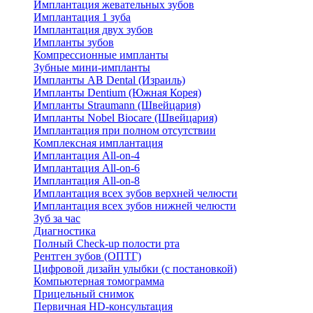
Имплантация жевательных зубов
Имплантация 1 зуба
Имплантация двух зубов
Импланты зубов
Компрессионные импланты
Зубные мини-импланты
Импланты AB Dental (Израиль)
Импланты Dentium (Южная Корея)
Импланты Straumann (Швейцария)
Импланты Nobel Biocare (Швейцария)
Имплантация при полном отсутствии
Комплексная имплантация
Имплантация All-on-4
Имплантация All-on-6
Имплантация All-on-8
Имплантация всех зубов верхней челюсти
Имплантация всех зубов нижней челюсти
Зуб за час
Диагностика
Полный Check-up полости рта
Рентген зубов (ОПТГ)
Цифровой дизайн улыбки (с постановкой)
Компьютерная томограмма
Прицельный снимок
Первичная HD-консультация