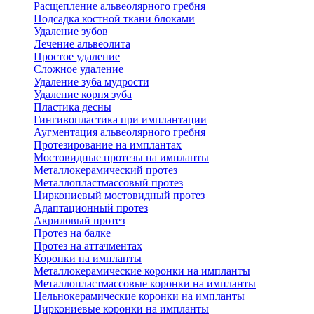
Расщепление альвеолярного гребня
Подсадка костной ткани блоками
Удаление зубов
Лечение альвеолита
Простое удаление
Сложное удаление
Удаление зуба мудрости
Удаление корня зуба
Пластика десны
Гингивопластика при имплантации
Аугментация альвеолярного гребня
Протезирование на имплантах
Мостовидные протезы на импланты
Металлокерамический протез
Металлопластмассовый протез
Циркониевый мостовидный протез
Адаптационный протез
Акриловый протез
Протез на балке
Протез на аттачментах
Коронки на импланты
Металлокерамические коронки на импланты
Металлопластмассовые коронки на импланты
Цельнокерамические коронки на импланты
Циркониевые коронки на импланты