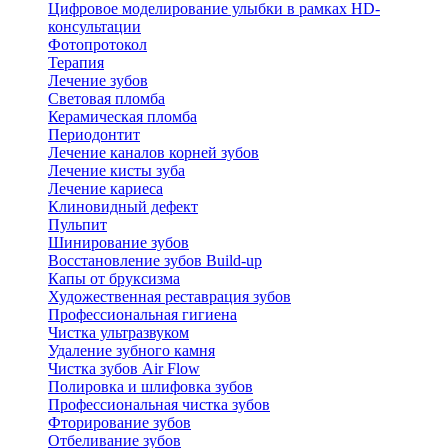
Цифровое моделирование улыбки в рамках HD-
консультации
Фотопротокол
Терапия
Лечение зубов
Световая пломба
Керамическая пломба
Периодонтит
Лечение каналов корней зубов
Лечение кисты зуба
Лечение кариеса
Клиновидный дефект
Пульпит
Шинирование зубов
Восстановление зубов Build-up
Капы от бруксизма
Художественная реставрация зубов
Профессиональная гигиена
Чистка ультразвуком
Удаление зубного камня
Чистка зубов Air Flow
Полировка и шлифовка зубов
Профессиональная чистка зубов
Фторирование зубов
Отбеливание зубов