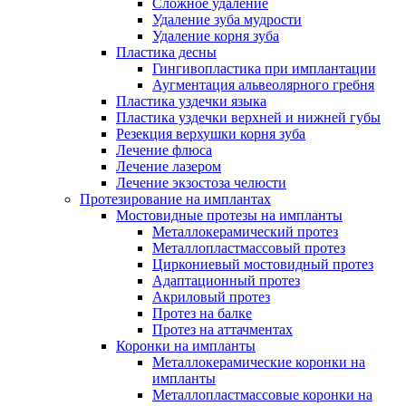
Сложное удаление
Удаление зуба мудрости
Удаление корня зуба
Пластика десны
Гингивопластика при имплантации
Аугментация альвеолярного гребня
Пластика уздечки языка
Пластика уздечки верхней и нижней губы
Резекция верхушки корня зуба
Лечение флюса
Лечение лазером
Лечение экзостоза челюсти
Протезирование на имплантах
Мостовидные протезы на импланты
Металлокерамический протез
Металлопластмассовый протез
Циркониевый мостовидный протез
Адаптационный протез
Акриловый протез
Протез на балке
Протез на аттачментах
Коронки на импланты
Металлокерамические коронки на
импланты
Металлопластмассовые коронки на