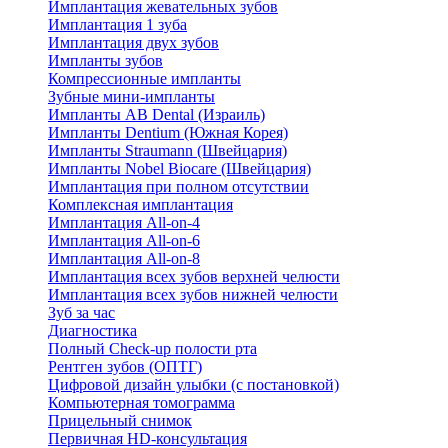
Имплантация жевательных зубов
Имплантация 1 зуба
Имплантация двух зубов
Импланты зубов
Компрессионные импланты
Зубные мини-импланты
Импланты AB Dental (Израиль)
Импланты Dentium (Южная Корея)
Импланты Straumann (Швейцария)
Импланты Nobel Biocare (Швейцария)
Имплантация при полном отсутствии
Комплексная имплантация
Имплантация All-on-4
Имплантация All-on-6
Имплантация All-on-8
Имплантация всех зубов верхней челюсти
Имплантация всех зубов нижней челюсти
Зуб за час
Диагностика
Полный Check-up полости рта
Рентген зубов (ОПТГ)
Цифровой дизайн улыбки (с постановкой)
Компьютерная томограмма
Прицельный снимок
Первичная HD-консультация