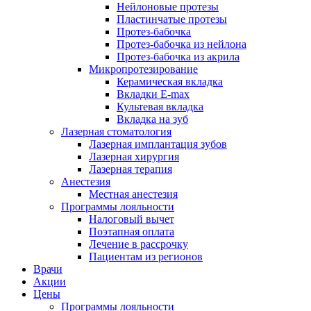
Нейлоновые протезы
Пластинчатые протезы
Протез-бабочка
Протез-бабочка из нейлона
Протез-бабочка из акрила
Микропротезирование
Керамическая вкладка
Вкладки E-max
Культевая вкладка
Вкладка на зуб
Лазерная стоматология
Лазерная имплантация зубов
Лазерная хирургия
Лазерная терапия
Анестезия
Местная анестезия
Программы лояльности
Налоговый вычет
Поэтапная оплата
Лечение в рассрочку
Пациентам из регионов
Врачи
Акции
Цены
Программы лояльности