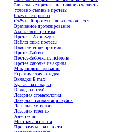
Бюгельные протезы на нижнюю челюсть
Условно-съёмные протезы
Съемные протезы
Съёмный протез на верхнюю челюсть
Временное протезирование
Акриловые протезы
Протезы Акри-Фри
Нейлоновые протезы
Пластинчатые протезы
Протез-бабочка
Протез-бабочка из нейлона
Протез-бабочка из акрила
Микропротезирование
Керамическая вкладка
Вкладки E-max
Культевая вкладка
Вкладка на зуб
Лазерная стоматология
Лазерная имплантация зубов
Лазерная хирургия
Лазерная терапия
Анестезия
Местная анестезия
Программы лояльности