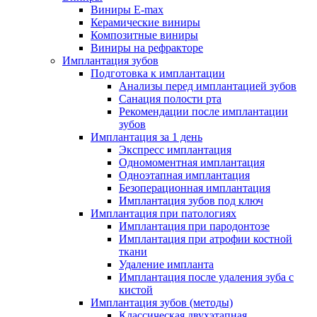
Виниры E-max
Керамические виниры
Композитные виниры
Виниры на рефракторе
Имплантация зубов
Подготовка к имплантации
Анализы перед имплантацией зубов
Санация полости рта
Рекомендации после имплантации
зубов
Имплантация за 1 день
Экспресс имплантация
Одномоментная имплантация
Одноэтапная имплантация
Безоперационная имплантация
Имплантация зубов под ключ
Имплантация при патологиях
Имплантация при пародонтозе
Имплантация при атрофии костной
ткани
Удаление импланта
Имплантация после удаления зуба с
кистой
Имплантация зубов (методы)
Классическая двухэтапная