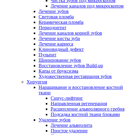
Чистка зубов под микроскопом
Лечение каналов под микроскопом
Лечение зубов
Световая пломба
Керамическая пломба
Периодонтит
Лечение каналов корней зубов
Лечение кисты зуба
Лечение кариеса
Клиновидный дефект
Пульпит
Шинирование зубов
Восстановление зубов Build-up
Капы от бруксизма
Художественная реставрация зубов
Хирургия
Наращивание и восстановление костной
ткани
Синус-лифтинг
Направленная регенерация
Расщепление альвеолярного гребня
Подсадка костной ткани блоками
Удаление зубов
Лечение альвеолита
Простое удаление