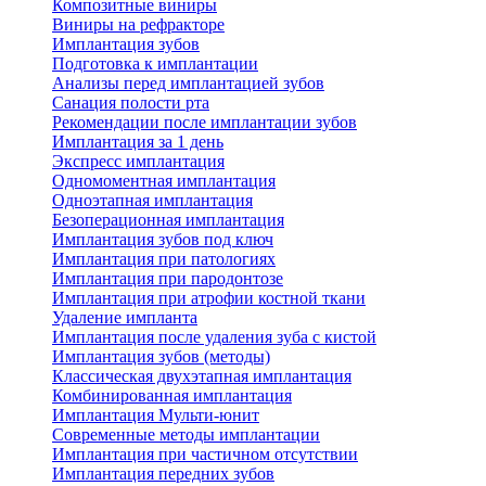
Композитные виниры
Виниры на рефракторе
Имплантация зубов
Подготовка к имплантации
Анализы перед имплантацией зубов
Санация полости рта
Рекомендации после имплантации зубов
Имплантация за 1 день
Экспресс имплантация
Одномоментная имплантация
Одноэтапная имплантация
Безоперационная имплантация
Имплантация зубов под ключ
Имплантация при патологиях
Имплантация при пародонтозе
Имплантация при атрофии костной ткани
Удаление импланта
Имплантация после удаления зуба с кистой
Имплантация зубов (методы)
Классическая двухэтапная имплантация
Комбинированная имплантация
Имплантация Мульти-юнит
Современные методы имплантации
Имплантация при частичном отсутствии
Имплантация передних зубов