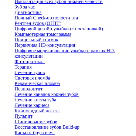
Имплантация всех зубов нижней челюсти
Зуб за час
Диагностика
Полный Check-up полости рта
Рентген зубов (ОПТГ)
Цифровой дизайн улыбки (с постановкой)
Компьютерная томограмма
Прицельный снимок
Первичная HD-консультация
Цифровое моделирование улыбки в рамках HD-
консультации
Фотопротокол
Терапия
Лечение зубов
Световая пломба
Керамическая пломба
Периодонтит
Лечение каналов корней зубов
Лечение кисты зуба
Лечение кариеса
Клиновидный дефект
Пульпит
Шинирование зубов
Восстановление зубов Build-up
Капы от бруксизма