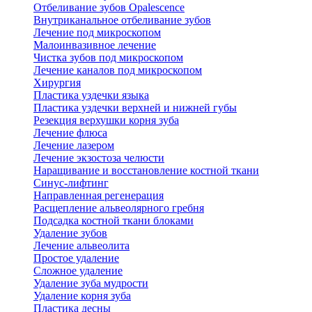
Отбеливание зубов Opalescence
Внутриканальное отбеливание зубов
Лечение под микроскопом
Малоинвазивное лечение
Чистка зубов под микроскопом
Лечение каналов под микроскопом
Хирургия
Пластика уздечки языка
Пластика уздечки верхней и нижней губы
Резекция верхушки корня зуба
Лечение флюса
Лечение лазером
Лечение экзостоза челюсти
Наращивание и восстановление костной ткани
Синус-лифтинг
Направленная регенерация
Расщепление альвеолярного гребня
Подсадка костной ткани блоками
Удаление зубов
Лечение альвеолита
Простое удаление
Сложное удаление
Удаление зуба мудрости
Удаление корня зуба
Пластика десны