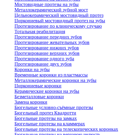
Мостовидные протезы на зубы
Металлокерамический зубной мост
Цельнокерамический мостовидный протез
Циркониевый мостовидный протез на зубы
Протезирование по клиническому случаю
Тотальная реабилитация
Протезирование передних зубов
Протезирование жевательных зубов
Протезирование нижних зубов
Протезирование верхних зубов
Протезирование одного зуба
Протезирование двух зубов
Коронки на зубы
Временные коронки из пластмассы
Металлокерамические коронки на зубы
Циркониевые коронки
Керамические коронки на зубы
Безметалловые коронки
Замена коронки
Бюгельные условно-съёмные протезы
Бюгельный протез Квадротти
Бюгельные протезы на замках
Бюгельные протезы на кламмерах
Бюгельные протезы на телескопических коронках
Бюгельные протезы на верхнюю челюсть