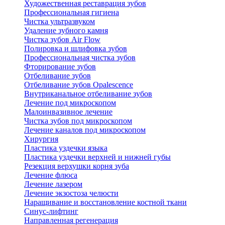
Художественная реставрация зубов
Профессиональная гигиена
Чистка ультразвуком
Удаление зубного камня
Чистка зубов Air Flow
Полировка и шлифовка зубов
Профессиональная чистка зубов
Фторирование зубов
Отбеливание зубов
Отбеливание зубов Opalescence
Внутриканальное отбеливание зубов
Лечение под микроскопом
Малоинвазивное лечение
Чистка зубов под микроскопом
Лечение каналов под микроскопом
Хирургия
Пластика уздечки языка
Пластика уздечки верхней и нижней губы
Резекция верхушки корня зуба
Лечение флюса
Лечение лазером
Лечение экзостоза челюсти
Наращивание и восстановление костной ткани
Синус-лифтинг
Направленная регенерация