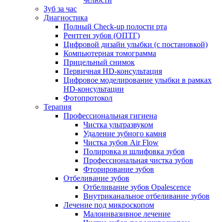
Зуб за час
Диагностика
Полный Check-up полости рта
Рентген зубов (ОПТГ)
Цифровой дизайн улыбки (с постановкой)
Компьютерная томограмма
Прицельный снимок
Первичная HD-консультация
Цифровое моделирование улыбки в рамках
HD-консультации
Фотопротокол
Терапия
Профессиональная гигиена
Чистка ультразвуком
Удаление зубного камня
Чистка зубов Air Flow
Полировка и шлифовка зубов
Профессиональная чистка зубов
Фторирование зубов
Отбеливание зубов
Отбеливание зубов Opalescence
Внутриканальное отбеливание зубов
Лечение под микроскопом
Малоинвазивное лечение