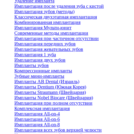
Удаление импланта
Имплантация после удаления зуба с кистой
Имплантация зубов (методы)
Классическая двухэтапная имплантация
Комбинированная имплантация
Имплантация Мульти-юнит
Современные методы имплантации
Имплантация при частичном отсутствии
Имплантация передних зубов
Имплантация жевательных зубов
Имплантация 1 зуба
Имплантация двух зубов
Импланты зубов
Компрессионные импланты
Зубные мини-импланты
Импланты AB Dental (Израиль)
Импланты Dentium (Южная Корея)
Импланты Straumann (Швейцария)
Импланты Nobel Biocare (Швейцария)
Имплантация при полном отсутствии
Комплексная имплантация
Имплантация All-on-4
Имплантация All-on-6
Имплантация All-on-8
Имплантация всех зубов верхней челюсти