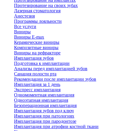
Протезирование на имплантах
Протезирование на своих зубах
Лазерная стоматология
Анестезия
Программы лояльности
Все услуги
Виниры
Виниры E-max
Керамические виниры
Композитные виниры
Виниры на рефракторе
Имплантация зубов
Подготовка к имплантации
Анализы перед имплантацией зубов
Санация полости рта
Рекомендации после имплантации зубов
Имплантация за 1 день
Экспресс имплантация
Одномоментная имплантация
Одноэтапная имплантация
Безоперационная имплантация
Имплантация зубов под ключ
Имплантация при патологиях
Имплантация при пародонтозе
Имплантация при атрофии костной ткани