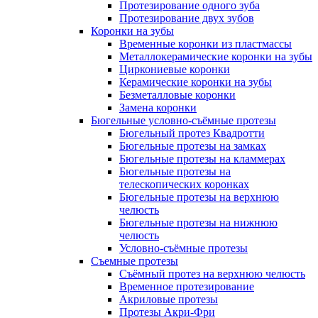
Протезирование одного зуба
Протезирование двух зубов
Коронки на зубы
Временные коронки из пластмассы
Металлокерамические коронки на зубы
Циркониевые коронки
Керамические коронки на зубы
Безметалловые коронки
Замена коронки
Бюгельные условно-съёмные протезы
Бюгельный протез Квадротти
Бюгельные протезы на замках
Бюгельные протезы на кламмерах
Бюгельные протезы на
телескопических коронках
Бюгельные протезы на верхнюю
челюсть
Бюгельные протезы на нижнюю
челюсть
Условно-съёмные протезы
Съемные протезы
Съёмный протез на верхнюю челюсть
Временное протезирование
Акриловые протезы
Протезы Акри-Фри