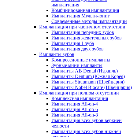
имплантация
Комбинированная имплантация
Имплантация Мульти-юнит
Современные методы имплантации
Имплантация при частичном отсутствии
Имплантация передних зубов
Имплантация жевательных зубов
Имплантация 1 зуба
Имплантация двух зубов
Импланты зубов
Компрессионные импланты
Зубные мини-импланты
Импланты AB Dental (Израиль)
Импланты Dentium (Южная Корея)
Импланты Straumann (Швейцария)
Импланты Nobel Biocare (Швейцария)
Имплантация при полном отсутствии
Комплексная имплантация
Имплантация All-on-4
Имплантация All-on-6
Имплантация All-on-8
Имплантация всех зубов верхней
челюсти
Имплантация всех зубов нижней
челюсти