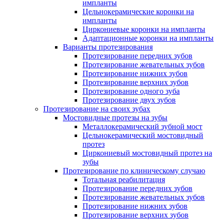
импланты
Цельнокерамические коронки на
импланты
Циркониевые коронки на импланты
Адаптационные коронки на импланты
Варианты протезирования
Протезирование передних зубов
Протезирование жевательных зубов
Протезирование нижних зубов
Протезирование верхних зубов
Протезирование одного зуба
Протезирование двух зубов
Протезирование на своих зубах
Мостовидные протезы на зубы
Металлокерамический зубной мост
Цельнокерамический мостовидный
протез
Циркониевый мостовидный протез на
зубы
Протезирование по клиническому случаю
Тотальная реабилитация
Протезирование передних зубов
Протезирование жевательных зубов
Протезирование нижних зубов
Протезирование верхних зубов