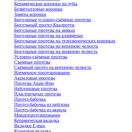
Керамические коронки на зубы
Безметалловые коронки
Замена коронки
Бюгельные условно-съёмные протезы
Бюгельный протез Квадротти
Бюгельные протезы на замках
Бюгельные протезы на кламмерах
Бюгельные протезы на телескопических коронках
Бюгельные протезы на верхнюю челюсть
Бюгельные протезы на нижнюю челюсть
Условно-съёмные протезы
Съемные протезы
Съёмный протез на верхнюю челюсть
Временное протезирование
Акриловые протезы
Протезы Акри-Фри
Нейлоновые протезы
Пластинчатые протезы
Протез-бабочка
Протез-бабочка из нейлона
Протез-бабочка из акрила
Микропротезирование
Керамическая вкладка
Вкладки E-max
Культевая вкладка