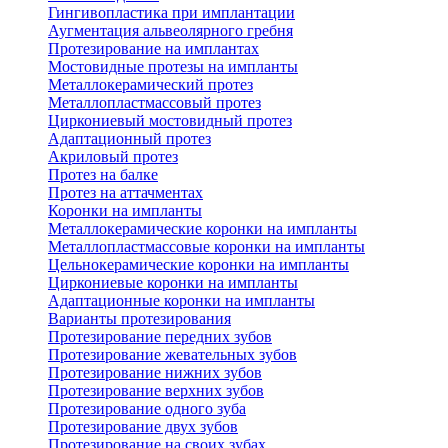
Гингивопластика при имплантации
Аугментация альвеолярного гребня
Протезирование на имплантах
Мостовидные протезы на импланты
Металлокерамический протез
Металлопластмассовый протез
Циркониевый мостовидный протез
Адаптационный протез
Акриловый протез
Протез на балке
Протез на аттачментах
Коронки на импланты
Металлокерамические коронки на импланты
Металлопластмассовые коронки на импланты
Цельнокерамические коронки на импланты
Циркониевые коронки на импланты
Адаптационные коронки на импланты
Варианты протезирования
Протезирование передних зубов
Протезирование жевательных зубов
Протезирование нижних зубов
Протезирование верхних зубов
Протезирование одного зуба
Протезирование двух зубов
Протезирование на своих зубах